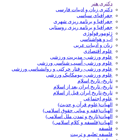
دکتری هنر
دکتری زبان و ادبیات فارسی
جغرافیای سیاسی
جغرافیا و برنامه ریزی شهری
جغرافیا و برنامه ریزی روستایی
ژئومورفولوژی
آب و هواشناسی
زبان و ادبیات عربی
علوم اقتصادی
علوم ورزشی- مدیریت ورزشی
علوم ورزشی- آسیب شناسی ورزشی
علوم ورزشی- رفتار حرکتی و روانشناسی ورزشی
علوم ورزشی- بیومکانیک ورزشی
تاریخ- تاریخ اسلام
تاریخ- تاریخ ایران بعد از اسلام
تاریخ-تاریخ ایران قبل از اسلام
علوم اجتماعی
الهیات(علوم قرآن و حدیث)
الهیات(فقه و مبانی حقوق اسلامی)
الهیات(تاریخ و تمدن ملل اسلامی)
الهیات(فلسفه و کلام اسلامی)
فلسفه
فلسفه تعلیم و تربیت