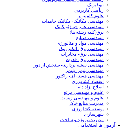
بیوفیزیک
ریاضی کاربردی
علوم کامپیوتر
مهندسی مکانیک- مکانیک جامدات
مهندسی عمران- ژئوتکنیک
برق(کلیه رشته ها)
مهندسی صنایع
مهندسی مواد و متالورژی
مهندسی برق- الکترونیک
مهندسی برق- مخابرات
مهندسی برق- قدرت
مهندسی نقشه برداری- سنجش از دور
مهندسی پلیمر- پلیمر
مهندسی هسته ای- راکتور
اقتصاد کشاورزی
اصلاح نژاد دام
علوم و مهندسی مرتع
علوم و مهندسی زیست
مدیریت منابع خاک
توسعه کشاورزی
شهرسازی
مدیریت پروژه و ساخت
آزمون ها استخدامی