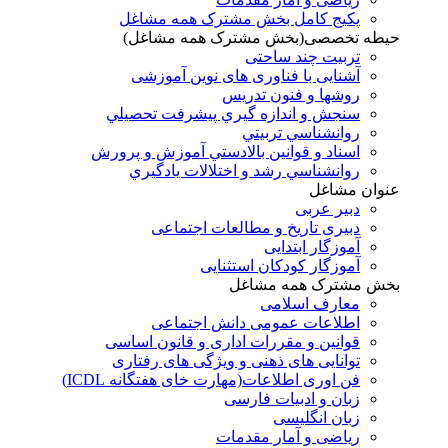
پکیج کامل بخش مشترک همه مشاغل
حیطه تخصصی(بخش مشترک همه مشاغل)
تربیت چند ساحتی
آشنایی با فناوری های نوین آموزشی
روشها و فنون تدريس
سنجش و اندازه گيري پيشرفت تحصيلي
روانشناسي تربيتي
اسناد و قوانين بالادستي آموزش و پرورش
روانشناسي رشد و اختلالات يادگيري
عنوان مشاغل
دبير عربی
دبیری تاریخ و مطالعات اجتماعی
آموزگار ابتدایی
آموزگار کودکان استثنایی
بخش مشترک همه مشاغل
معارف اسلامی
اطلاعات عمومی دانش اجتماعی
قوانین و مقررات اداری و قانون اساسی
توانایی های ذهنی و ویژگی های رفتاری
فن اوری اطلاعات(مهارت خای هفتگانه ICDL)
زبان و ادبیات فارسی
زبان انگلیسی
ریاضی و آمار مقدمات