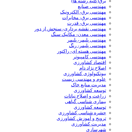
برق(کلیه رشته ها)
مهندسی صنایع
مهندسی برق- الکترونیک
مهندسی برق- مخابرات
مهندسی برق- قدرت
مهندسی نقشه برداری- سنجش از دور
مهندسی معدن- مکانیک سنگ
مهندسی پلیمر- پلیمر
مهندسی پلیمر- رنگ
مهندسی هسته ای- راکتور
مهندسی کامپیوتر
اقتصاد کشاورزی
اصلاح نژاد دام
بیوتکنولوژی کشاورزی
علوم و مهندسی زیست
مدیریت منابع خاک
توسعه کشاورزی
زراعت و اصلاح نباتات
بیماری شناسی گیاهی
توسعه کشاورزی
حشره شناسی کشاورزی
ترویج و آموزش کشاورزی
مدیریت کشاورزی
شهرسازی