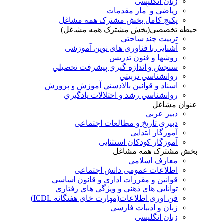
زبان انگلیسی
ریاضی و آمار مقدمات
پکیج کامل بخش مشترک همه مشاغل
حیطه تخصصی(بخش مشترک همه مشاغل)
تربیت چند ساحتی
آشنایی با فناوری های نوین آموزشی
روشها و فنون تدريس
سنجش و اندازه گيري پيشرفت تحصيلي
روانشناسي تربيتي
اسناد و قوانين بالادستي آموزش و پرورش
روانشناسي رشد و اختلالات يادگيري
عنوان مشاغل
دبير عربی
دبیری تاریخ و مطالعات اجتماعی
آموزگار ابتدایی
آموزگار کودکان استثنایی
بخش مشترک همه مشاغل
معارف اسلامی
اطلاعات عمومی دانش اجتماعی
قوانین و مقررات اداری و قانون اساسی
توانایی های ذهنی و ویژگی های رفتاری
فن اوری اطلاعات(مهارت خای هفتگانه ICDL)
زبان و ادبیات فارسی
زبان انگلیسی