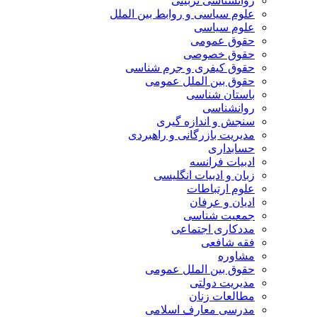
روانشناسی تربیتی
علوم سیاسی و روابط بین الملل
علوم سیاسی
حقوق عمومی
حقوق خصوصی
حقوق کیفری و جرم شناسی
حقوق بین الملل عمومی
باستان شناسی
روانشناسی
سنجش و اندازه گیری
مدیریت بازرگانی و راهبردی
حسابداری
ادبیات فرانسه
زبان و ادبیات انگلیسی
علوم ارتباطات
ادیان و عرفان
جمعیت شناسی
مددکاری اجتماعی
فقه شافعی
مشاوره
حقوق بین الملل عمومی
مدیریت دولتی
مطالعات زنان
مدرسی معارف اسلامی