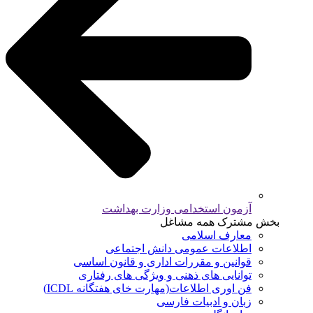
آزمون استخدامی وزارت بهداشت
بخش مشترک همه مشاغل
معارف اسلامی
اطلاعات عمومی دانش اجتماعی
قوانین و مقررات اداری و قانون اساسی
توانایی های ذهنی و ویژگی های رفتاری
فن اوری اطلاعات(مهارت خای هفتگانه ICDL)
زبان و ادبیات فارسی