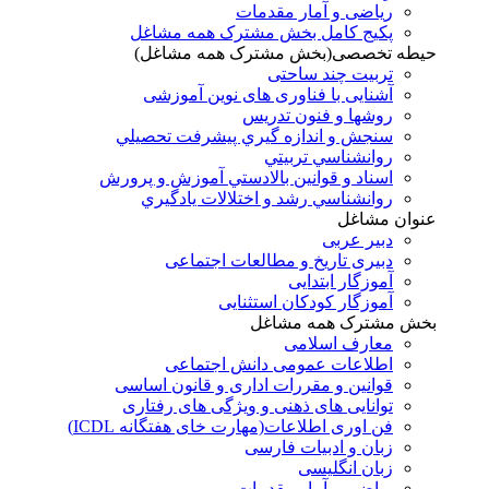
ریاضی و آمار مقدمات
پکیج کامل بخش مشترک همه مشاغل
حیطه تخصصی(بخش مشترک همه مشاغل)
تربیت چند ساحتی
آشنایی با فناوری های نوین آموزشی
روشها و فنون تدريس
سنجش و اندازه گيري پيشرفت تحصيلي
روانشناسي تربيتي
اسناد و قوانين بالادستي آموزش و پرورش
روانشناسي رشد و اختلالات يادگيري
عنوان مشاغل
دبير عربی
دبیری تاریخ و مطالعات اجتماعی
آموزگار ابتدایی
آموزگار کودکان استثنایی
بخش مشترک همه مشاغل
معارف اسلامی
اطلاعات عمومی دانش اجتماعی
قوانین و مقررات اداری و قانون اساسی
توانایی های ذهنی و ویژگی های رفتاری
فن اوری اطلاعات(مهارت خای هفتگانه ICDL)
زبان و ادبیات فارسی
زبان انگلیسی
ریاضی و آمار مقدمات