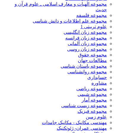
مجموعه الهیات و معارف اسلامی ـ علوم قرآن و
حدیث
مجموعه فلسفه
مجموعه علم اطلاعات و دانش شناسی
علوم تربیتی 1
مجموعه زبان انگلیسی
مجموعه زبان فرانسه
مجموعه زبان آلمانی
مجموعه زبان روسی
مجموعه حقوق
مطالعات جهان
مجموعه باستان شناسی
مجموعه روانشناسی
حسابداری
مشاوره
مجموعه ریاضی
مجموعه شیمی
مجموعه آمار
مجموعه زیست شناسی
مجموعه فیزیک
علوم زمین
مهندسی مکانیک - مکانیک جامدات
مهندسی عمران- ژئوتکنیک