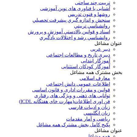
تربیت چند ساحتی
آشنایی با فناوری های نوین آموزشی
روشها و فنون تدريس
سنجش و اندازه گيري پيشرفت تحصيلي
روانشناسي تربيتي
اسناد و قوانين بالادستي آموزش و پرورش
روانشناسي رشد و اختلالات يادگيري
عنوان مشاغل
دبير عربی
دبیری تاریخ و مطالعات اجتماعی
آموزگار ابتدایی
آموزگار کودکان استثنایی
بخش مشترک همه مشاغل
معارف اسلامی
اطلاعات عمومی دانش اجتماعی
قوانین و مقررات اداری و قانون اساسی
توانایی های ذهنی و ویژگی های رفتاری
فن اوری اطلاعات(مهارت خای هفتگانه ICDL)
زبان و ادبیات فارسی
زبان انگلیسی
ریاضی و آمار مقدمات
پکیج کامل بخش مشترک همه مشاغل
عنوان مشاغل
همه مشاغل