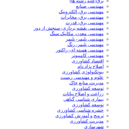
برق(کلیه رشته ها)
مهندسی صنایع
مهندسی برق- الکترونیک
مهندسی برق- مخابرات
مهندسی برق- قدرت
مهندسی نقشه برداری- سنجش از دور
مهندسی معدن- مکانیک سنگ
مهندسی پلیمر- پلیمر
مهندسی پلیمر- رنگ
مهندسی هسته ای- راکتور
مهندسی کامپیوتر
اقتصاد کشاورزی
اصلاح نژاد دام
بیوتکنولوژی کشاورزی
علوم و مهندسی زیست
مدیریت منابع خاک
توسعه کشاورزی
زراعت و اصلاح نباتات
بیماری شناسی گیاهی
توسعه کشاورزی
حشره شناسی کشاورزی
ترویج و آموزش کشاورزی
مدیریت کشاورزی
شهرسازی