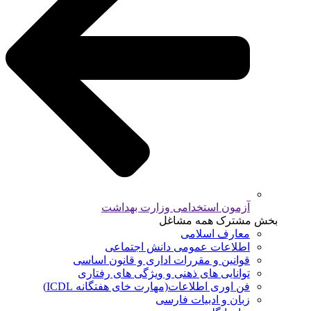
آزمون استخدامی وزارت بهداشت
بخش مشترک همه مشاغل
معارف اسلامی
اطلاعات عمومی دانش اجتماعی
قوانین و مقررات اداری و قانون اساسی
توانایی های ذهنی و ویژگی های رفتاری
فن اوری اطلاعات(مهارت خای هفتگانه ICDL)
زبان و ادبیات فارسی