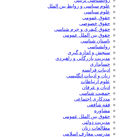
روانشناسی تربیتی
علوم سیاسی و روابط بین الملل
علوم سیاسی
حقوق عمومی
حقوق خصوصی
حقوق کیفری و جرم شناسی
حقوق بین الملل عمومی
باستان شناسی
روانشناسی
سنجش و اندازه گیری
مدیریت بازرگانی و راهبردی
حسابداری
ادبیات فرانسه
زبان و ادبیات انگلیسی
علوم ارتباطات
ادیان و عرفان
جمعیت شناسی
مددکاری اجتماعی
فقه شافعی
مشاوره
حقوق بین الملل عمومی
مدیریت دولتی
مطالعات زنان
مدرسی معارف اسلامی