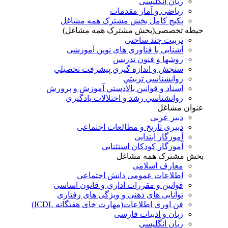
زبان انگلیسی
ریاضی و آمار مقدمات
پکیج کامل بخش مشترک همه مشاغل
حیطه تخصصی(بخش مشترک همه مشاغل)
تربیت چند ساحتی
آشنایی با فناوری های نوین آموزشی
روشها و فنون تدريس
سنجش و اندازه گيري پيشرفت تحصيلي
روانشناسي تربيتي
اسناد و قوانين بالادستي آموزش و پرورش
روانشناسي رشد و اختلالات يادگيري
عنوان مشاغل
دبير عربی
دبیری تاریخ و مطالعات اجتماعی
آموزگار ابتدایی
آموزگار کودکان استثنایی
بخش مشترک همه مشاغل
معارف اسلامی
اطلاعات عمومی دانش اجتماعی
قوانین و مقررات اداری و قانون اساسی
توانایی های ذهنی و ویژگی های رفتاری
فن اوری اطلاعات(مهارت خای هفتگانه ICDL)
زبان و ادبیات فارسی
زبان انگلیسی