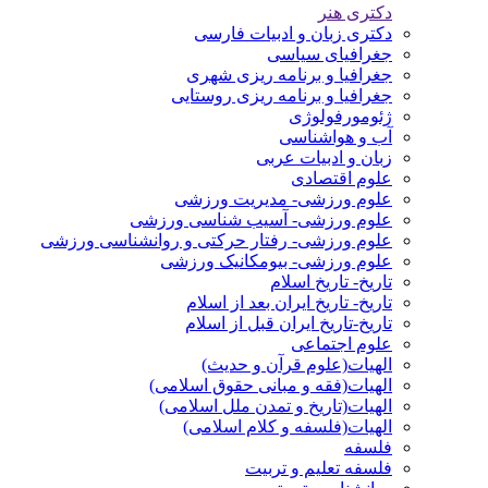
دکتری هنر
دکتری زبان و ادبیات فارسی
جغرافیای سیاسی
جغرافیا و برنامه ریزی شهری
جغرافیا و برنامه ریزی روستایی
ژئومورفولوژی
آب و هواشناسی
زبان و ادبیات عربی
علوم اقتصادی
علوم ورزشی- مدیریت ورزشی
علوم ورزشی- آسیب شناسی ورزشی
علوم ورزشی- رفتار حرکتی و روانشناسی ورزشی
علوم ورزشی- بیومکانیک ورزشی
تاریخ- تاریخ اسلام
تاریخ- تاریخ ایران بعد از اسلام
تاریخ-تاریخ ایران قبل از اسلام
علوم اجتماعی
الهیات(علوم قرآن و حدیث)
الهیات(فقه و مبانی حقوق اسلامی)
الهیات(تاریخ و تمدن ملل اسلامی)
الهیات(فلسفه و کلام اسلامی)
فلسفه
فلسفه تعلیم و تربیت