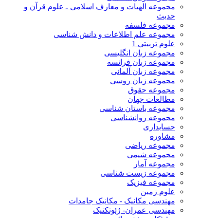
مجموعه الهیات و معارف اسلامی ـ علوم قرآن و
حدیث
مجموعه فلسفه
مجموعه علم اطلاعات و دانش شناسی
علوم تربیتی 1
مجموعه زبان انگلیسی
مجموعه زبان فرانسه
مجموعه زبان آلمانی
مجموعه زبان روسی
مجموعه حقوق
مطالعات جهان
مجموعه باستان شناسی
مجموعه روانشناسی
حسابداری
مشاوره
مجموعه ریاضی
مجموعه شیمی
مجموعه آمار
مجموعه زیست شناسی
مجموعه فیزیک
علوم زمین
مهندسی مکانیک - مکانیک جامدات
مهندسی عمران- ژئوتکنیک