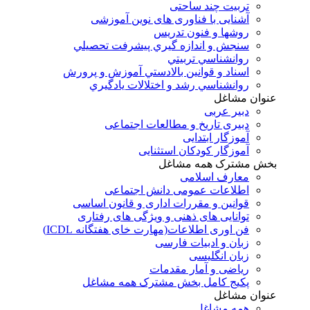
تربیت چند ساحتی
آشنایی با فناوری های نوین آموزشی
روشها و فنون تدريس
سنجش و اندازه گيري پيشرفت تحصيلي
روانشناسي تربيتي
اسناد و قوانين بالادستي آموزش و پرورش
روانشناسي رشد و اختلالات يادگيري
عنوان مشاغل
دبير عربی
دبیری تاریخ و مطالعات اجتماعی
آموزگار ابتدایی
آموزگار کودکان استثنایی
بخش مشترک همه مشاغل
معارف اسلامی
اطلاعات عمومی دانش اجتماعی
قوانین و مقررات اداری و قانون اساسی
توانایی های ذهنی و ویژگی های رفتاری
فن اوری اطلاعات(مهارت خای هفتگانه ICDL)
زبان و ادبیات فارسی
زبان انگلیسی
ریاضی و آمار مقدمات
پکیج کامل بخش مشترک همه مشاغل
عنوان مشاغل
همه مشاغل