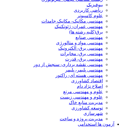
بیوفیزیک
ریاضی کاربردی
علوم کامپیوتر
مهندسی مکانیک- مکانیک جامدات
مهندسی عمران- ژئوتکنیک
برق(کلیه رشته ها)
مهندسی صنایع
مهندسی مواد و متالورژی
مهندسی برق- الکترونیک
مهندسی برق- مخابرات
مهندسی برق- قدرت
مهندسی نقشه برداری- سنجش از دور
مهندسی پلیمر- پلیمر
مهندسی هسته ای- راکتور
اقتصاد کشاورزی
اصلاح نژاد دام
علوم و مهندسی مرتع
علوم و مهندسی زیست
مدیریت منابع خاک
توسعه کشاورزی
شهرسازی
مدیریت پروژه و ساخت
آزمون ها استخدامی