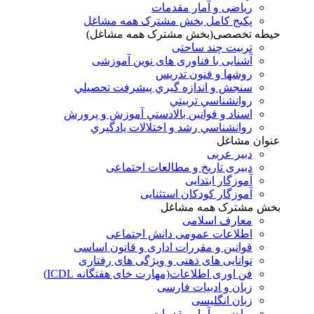
ریاضی و آمار مقدمات
پکیج کامل بخش مشترک همه مشاغل
حیطه تخصصی(بخش مشترک همه مشاغل)
تربیت چند ساحتی
آشنایی با فناوری های نوین آموزشی
روشها و فنون تدريس
سنجش و اندازه گيري پيشرفت تحصيلي
روانشناسي تربيتي
اسناد و قوانين بالادستي آموزش و پرورش
روانشناسي رشد و اختلالات يادگيري
عنوان مشاغل
دبير عربی
دبیری تاریخ و مطالعات اجتماعی
آموزگار ابتدایی
آموزگار کودکان استثنایی
بخش مشترک همه مشاغل
معارف اسلامی
اطلاعات عمومی دانش اجتماعی
قوانین و مقررات اداری و قانون اساسی
توانایی های ذهنی و ویژگی های رفتاری
فن اوری اطلاعات(مهارت خای هفتگانه ICDL)
زبان و ادبیات فارسی
زبان انگلیسی
ریاضی و آمار مقدمات