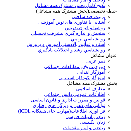
پکیج کامل بخش مشترک همه مشاغل
حیطه تخصصی(بخش مشترک همه مشاغل)
تربیت چند ساحتی
آشنایی با فناوری های نوین آموزشی
روشها و فنون تدريس
سنجش و اندازه گيري پيشرفت تحصيلي
روانشناسي تربيتي
اسناد و قوانين بالادستي آموزش و پرورش
روانشناسي رشد و اختلالات يادگيري
عنوان مشاغل
دبير عربی
دبیری تاریخ و مطالعات اجتماعی
آموزگار ابتدایی
آموزگار کودکان استثنایی
بخش مشترک همه مشاغل
معارف اسلامی
اطلاعات عمومی دانش اجتماعی
قوانین و مقررات اداری و قانون اساسی
توانایی های ذهنی و ویژگی های رفتاری
فن اوری اطلاعات(مهارت خای هفتگانه ICDL)
زبان و ادبیات فارسی
زبان انگلیسی
ریاضی و آمار مقدمات