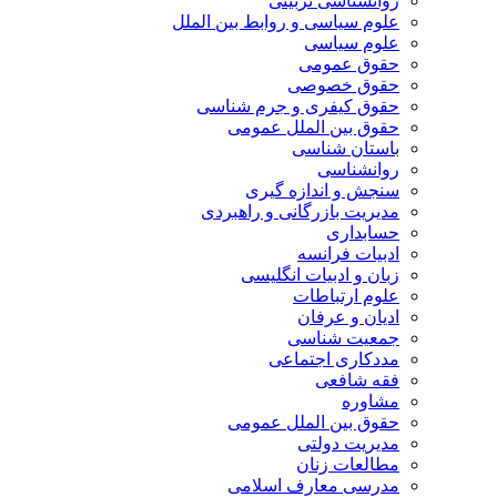
روانشناسی تربیتی
علوم سیاسی و روابط بین الملل
علوم سیاسی
حقوق عمومی
حقوق خصوصی
حقوق کیفری و جرم شناسی
حقوق بین الملل عمومی
باستان شناسی
روانشناسی
سنجش و اندازه گیری
مدیریت بازرگانی و راهبردی
حسابداری
ادبیات فرانسه
زبان و ادبیات انگلیسی
علوم ارتباطات
ادیان و عرفان
جمعیت شناسی
مددکاری اجتماعی
فقه شافعی
مشاوره
حقوق بین الملل عمومی
مدیریت دولتی
مطالعات زنان
مدرسی معارف اسلامی