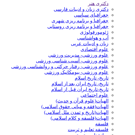
دکتری هنر
دکتری زبان و ادبیات فارسی
جغرافیای سیاسی
جغرافیا و برنامه ریزی شهری
جغرافیا و برنامه ریزی روستایی
ژئومورفولوژی
آب و هواشناسی
زبان و ادبیات عربی
علوم اقتصادی
علوم ورزشی- مدیریت ورزشی
علوم ورزشی- آسیب شناسی ورزشی
علوم ورزشی- رفتار حرکتی و روانشناسی ورزشی
علوم ورزشی- بیومکانیک ورزشی
تاریخ- تاریخ اسلام
تاریخ- تاریخ ایران بعد از اسلام
تاریخ-تاریخ ایران قبل از اسلام
علوم اجتماعی
الهیات(علوم قرآن و حدیث)
الهیات(فقه و مبانی حقوق اسلامی)
الهیات(تاریخ و تمدن ملل اسلامی)
الهیات(فلسفه و کلام اسلامی)
فلسفه
فلسفه تعلیم و تربیت