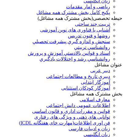
زبان انگلیسی
ریاضی و آمار مقدمات
پکیج کامل بخش مشترک همه مشاغل
حیطه تخصصی(بخش مشترک همه مشاغل)
تربیت چند ساحتی
آشنایی با فناوری های نوین آموزشی
روشها و فنون تدريس
سنجش و اندازه گيري پيشرفت تحصيلي
روانشناسي تربيتي
اسناد و قوانين بالادستي آموزش و پرورش
روانشناسي رشد و اختلالات يادگيري
عنوان مشاغل
دبير عربی
دبیری تاریخ و مطالعات اجتماعی
آموزگار ابتدایی
آموزگار کودکان استثنایی
بخش مشترک همه مشاغل
معارف اسلامی
اطلاعات عمومی دانش اجتماعی
قوانین و مقررات اداری و قانون اساسی
توانایی های ذهنی و ویژگی های رفتاری
فن اوری اطلاعات(مهارت خای هفتگانه ICDL)
زبان و ادبیات فارسی
زبان انگلیسی