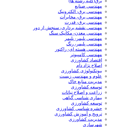
برق(کلیه رشته ها)
مهندسی صنایع
مهندسی برق- الکترونیک
مهندسی برق- مخابرات
مهندسی برق- قدرت
مهندسی نقشه برداری- سنجش از دور
مهندسی معدن- مکانیک سنگ
مهندسی پلیمر- پلیمر
مهندسی پلیمر- رنگ
مهندسی هسته ای- راکتور
مهندسی کامپیوتر
اقتصاد کشاورزی
اصلاح نژاد دام
بیوتکنولوژی کشاورزی
علوم و مهندسی زیست
مدیریت منابع خاک
توسعه کشاورزی
زراعت و اصلاح نباتات
بیماری شناسی گیاهی
توسعه کشاورزی
حشره شناسی کشاورزی
ترویج و آموزش کشاورزی
مدیریت کشاورزی
شهرسازی