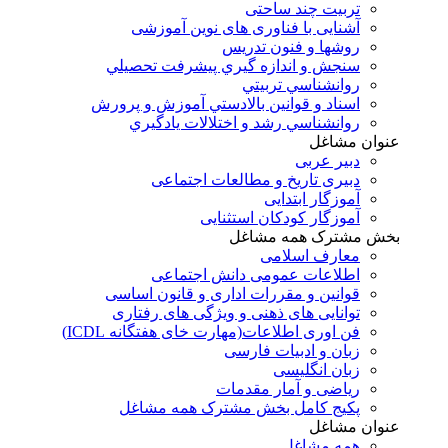
تربیت چند ساحتی
آشنایی با فناوری های نوین آموزشی
روشها و فنون تدريس
سنجش و اندازه گيري پيشرفت تحصيلي
روانشناسي تربيتي
اسناد و قوانين بالادستي آموزش و پرورش
روانشناسي رشد و اختلالات يادگيري
عنوان مشاغل
دبير عربی
دبیری تاریخ و مطالعات اجتماعی
آموزگار ابتدایی
آموزگار کودکان استثنایی
بخش مشترک همه مشاغل
معارف اسلامی
اطلاعات عمومی دانش اجتماعی
قوانین و مقررات اداری و قانون اساسی
توانایی های ذهنی و ویژگی های رفتاری
فن اوری اطلاعات(مهارت خای هفتگانه ICDL)
زبان و ادبیات فارسی
زبان انگلیسی
ریاضی و آمار مقدمات
پکیج کامل بخش مشترک همه مشاغل
عنوان مشاغل
همه مشاغل