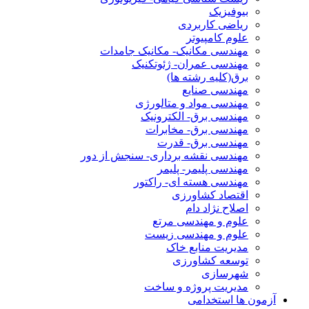
بیوفیزیک
ریاضی کاربردی
علوم کامپیوتر
مهندسی مکانیک- مکانیک جامدات
مهندسی عمران- ژئوتکنیک
برق(کلیه رشته ها)
مهندسی صنایع
مهندسی مواد و متالورژی
مهندسی برق- الکترونیک
مهندسی برق- مخابرات
مهندسی برق- قدرت
مهندسی نقشه برداری- سنجش از دور
مهندسی پلیمر- پلیمر
مهندسی هسته ای- راکتور
اقتصاد کشاورزی
اصلاح نژاد دام
علوم و مهندسی مرتع
علوم و مهندسی زیست
مدیریت منابع خاک
توسعه کشاورزی
شهرسازی
مدیریت پروژه و ساخت
آزمون ها استخدامی