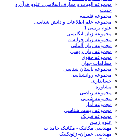
مجموعه الهیات و معارف اسلامی ـ علوم قرآن و
حدیث
مجموعه فلسفه
مجموعه علم اطلاعات و دانش شناسی
علوم تربیتی 1
مجموعه زبان انگلیسی
مجموعه زبان فرانسه
مجموعه زبان آلمانی
مجموعه زبان روسی
مجموعه حقوق
مطالعات جهان
مجموعه باستان شناسی
مجموعه روانشناسی
حسابداری
مشاوره
مجموعه ریاضی
مجموعه شیمی
مجموعه آمار
مجموعه زیست شناسی
مجموعه فیزیک
علوم زمین
مهندسی مکانیک - مکانیک جامدات
مهندسی عمران- ژئوتکنیک