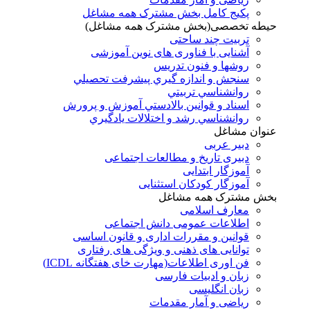
پکیج کامل بخش مشترک همه مشاغل
حیطه تخصصی(بخش مشترک همه مشاغل)
تربیت چند ساحتی
آشنایی با فناوری های نوین آموزشی
روشها و فنون تدريس
سنجش و اندازه گيري پيشرفت تحصيلي
روانشناسي تربيتي
اسناد و قوانين بالادستي آموزش و پرورش
روانشناسي رشد و اختلالات يادگيري
عنوان مشاغل
دبير عربی
دبیری تاریخ و مطالعات اجتماعی
آموزگار ابتدایی
آموزگار کودکان استثنایی
بخش مشترک همه مشاغل
معارف اسلامی
اطلاعات عمومی دانش اجتماعی
قوانین و مقررات اداری و قانون اساسی
توانایی های ذهنی و ویژگی های رفتاری
فن اوری اطلاعات(مهارت خای هفتگانه ICDL)
زبان و ادبیات فارسی
زبان انگلیسی
ریاضی و آمار مقدمات