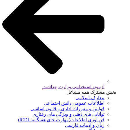
آزمون استخدامی وزارت بهداشت
بخش مشترک همه مشاغل
معارف اسلامی
اطلاعات عمومی دانش اجتماعی
قوانین و مقررات اداری و قانون اساسی
توانایی های ذهنی و ویژگی های رفتاری
فن اوری اطلاعات(مهارت خای هفتگانه ICDL)
زبان و ادبیات فارسی