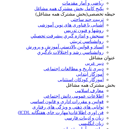
ریاضی و آمار مقدمات
پکیج کامل بخش مشترک همه مشاغل
حیطه تخصصی(بخش مشترک همه مشاغل)
تربیت چند ساحتی
آشنایی با فناوری های نوین آموزشی
روشها و فنون تدريس
سنجش و اندازه گيري پيشرفت تحصيلي
روانشناسي تربيتي
اسناد و قوانين بالادستي آموزش و پرورش
روانشناسي رشد و اختلالات يادگيري
عنوان مشاغل
دبير عربی
دبیری تاریخ و مطالعات اجتماعی
آموزگار ابتدایی
آموزگار کودکان استثنایی
بخش مشترک همه مشاغل
معارف اسلامی
اطلاعات عمومی دانش اجتماعی
قوانین و مقررات اداری و قانون اساسی
توانایی های ذهنی و ویژگی های رفتاری
فن اوری اطلاعات(مهارت خای هفتگانه ICDL)
زبان و ادبیات فارسی
زبان انگلیسی
ریاضی و آمار مقدمات