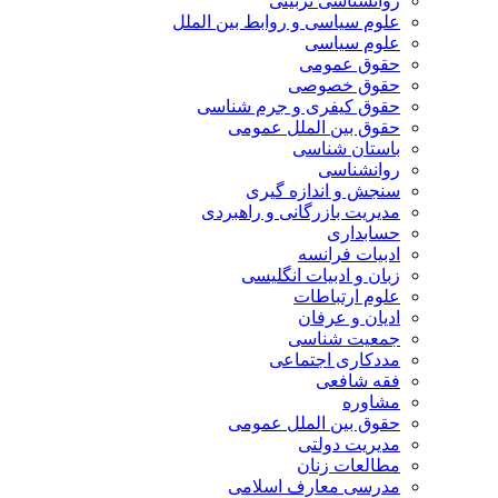
روانشناسی تربیتی
علوم سیاسی و روابط بین الملل
علوم سیاسی
حقوق عمومی
حقوق خصوصی
حقوق کیفری و جرم شناسی
حقوق بین الملل عمومی
باستان شناسی
روانشناسی
سنجش و اندازه گیری
مدیریت بازرگانی و راهبردی
حسابداری
ادبیات فرانسه
زبان و ادبیات انگلیسی
علوم ارتباطات
ادیان و عرفان
جمعیت شناسی
مددکاری اجتماعی
فقه شافعی
مشاوره
حقوق بین الملل عمومی
مدیریت دولتی
مطالعات زنان
مدرسی معارف اسلامی