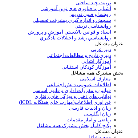
تربیت چند ساحتی
آشنایی با فناوری های نوین آموزشی
روشها و فنون تدريس
سنجش و اندازه گيري پيشرفت تحصيلي
روانشناسي تربيتي
اسناد و قوانين بالادستي آموزش و پرورش
روانشناسي رشد و اختلالات يادگيري
عنوان مشاغل
دبير عربی
دبیری تاریخ و مطالعات اجتماعی
آموزگار ابتدایی
آموزگار کودکان استثنایی
بخش مشترک همه مشاغل
معارف اسلامی
اطلاعات عمومی دانش اجتماعی
قوانین و مقررات اداری و قانون اساسی
توانایی های ذهنی و ویژگی های رفتاری
فن اوری اطلاعات(مهارت خای هفتگانه ICDL)
زبان و ادبیات فارسی
زبان انگلیسی
ریاضی و آمار مقدمات
پکیج کامل بخش مشترک همه مشاغل
عنوان مشاغل
همه مشاغل