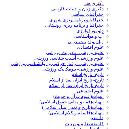
دکتری هنر
دکتری زبان و ادبیات فارسی
جغرافیای سیاسی
جغرافیا و برنامه ریزی شهری
جغرافیا و برنامه ریزی روستایی
ژئومورفولوژی
آب و هواشناسی
زبان و ادبیات عربی
علوم اقتصادی
علوم ورزشی- مدیریت ورزشی
علوم ورزشی- آسیب شناسی ورزشی
علوم ورزشی- رفتار حرکتی و روانشناسی ورزشی
علوم ورزشی- بیومکانیک ورزشی
تاریخ- تاریخ اسلام
تاریخ- تاریخ ایران بعد از اسلام
تاریخ-تاریخ ایران قبل از اسلام
علوم اجتماعی
الهیات(علوم قرآن و حدیث)
الهیات(فقه و مبانی حقوق اسلامی)
الهیات(تاریخ و تمدن ملل اسلامی)
الهیات(فلسفه و کلام اسلامی)
فلسفه
فلسفه تعلیم و تربیت