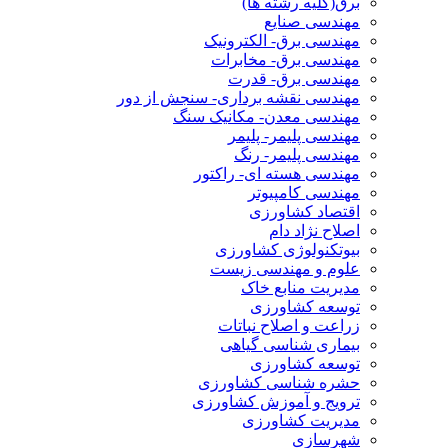
برق(کلیه رشته ها)
مهندسی صنایع
مهندسی برق- الکترونیک
مهندسی برق- مخابرات
مهندسی برق- قدرت
مهندسی نقشه برداری- سنجش از دور
مهندسی معدن- مکانیک سنگ
مهندسی پلیمر- پلیمر
مهندسی پلیمر- رنگ
مهندسی هسته ای- راکتور
مهندسی کامپیوتر
اقتصاد کشاورزی
اصلاح نژاد دام
بیوتکنولوژی کشاورزی
علوم و مهندسی زیست
مدیریت منابع خاک
توسعه کشاورزی
زراعت و اصلاح نباتات
بیماری شناسی گیاهی
توسعه کشاورزی
حشره شناسی کشاورزی
ترویج و آموزش کشاورزی
مدیریت کشاورزی
شهرسازی