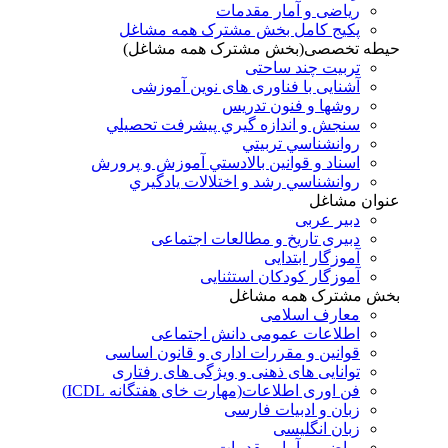
ریاضی و آمار مقدمات
پکیج کامل بخش مشترک همه مشاغل
حیطه تخصصی(بخش مشترک همه مشاغل)
تربیت چند ساحتی
آشنایی با فناوری های نوین آموزشی
روشها و فنون تدريس
سنجش و اندازه گيري پيشرفت تحصيلي
روانشناسي تربيتي
اسناد و قوانين بالادستي آموزش و پرورش
روانشناسي رشد و اختلالات يادگيري
عنوان مشاغل
دبير عربی
دبیری تاریخ و مطالعات اجتماعی
آموزگار ابتدایی
آموزگار کودکان استثنایی
بخش مشترک همه مشاغل
معارف اسلامی
اطلاعات عمومی دانش اجتماعی
قوانین و مقررات اداری و قانون اساسی
توانایی های ذهنی و ویژگی های رفتاری
فن اوری اطلاعات(مهارت خای هفتگانه ICDL)
زبان و ادبیات فارسی
زبان انگلیسی
ریاضی و آمار مقدمات