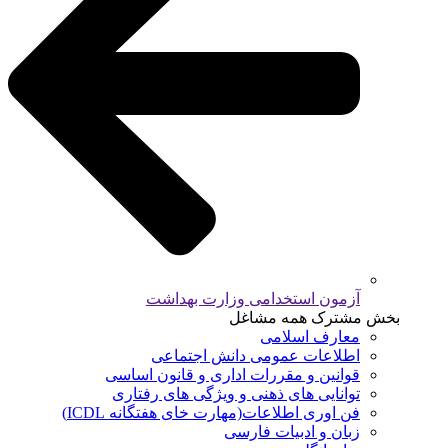
آزمون استخدامی وزارت بهداشت
بخش مشترک همه مشاغل
معارف اسلامی
اطلاعات عمومی دانش اجتماعی
قوانین و مقررات اداری و قانون اساسی
توانایی های ذهنی و ویژگی های رفتاری
فن اوری اطلاعات(مهارت خای هفتگانه ICDL)
زبان و ادبیات فارسی