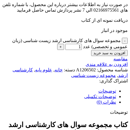
در صورت نياز به اطلاعات بيشتر درباره اين محصول، با شماره تلفن
هاي 02166975561 الي 7 نشر پردازش تماس حاصل فرماييد
دریافت نمونه ای از کتاب
موجود در انبار
مجموعه سوال های کارشناسی ارشد زیست شناسی (زبان
عمومی و تخصصی) عدد
افزودن به سبد خرید
مقايسه
افزودن به علاقه مندی
شناسه محصول:
A1206502
دسته:
خانه
,
علوم پایه
,
کارشناسی
ارشد
,
مجموعه زیست شناسی
اشتراک گذاری:
توضیحات
توضیحات تکمیلی
نظرات (0)
توضیحات
کتاب مجموعه سوال های کارشناسی ارشد