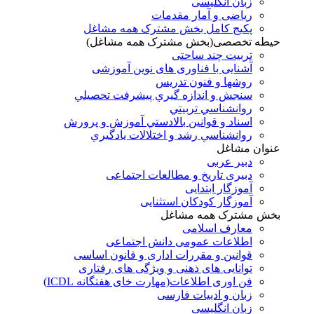
زبان انگلیسی
ریاضی و آمار مقدمات
پکیج کامل بخش مشترک همه مشاغل
حیطه تخصصی(بخش مشترک همه مشاغل)
تربیت چند ساحتی
آشنایی با فناوری های نوین آموزشی
روشها و فنون تدريس
سنجش و اندازه گيري پيشرفت تحصيلي
روانشناسي تربيتي
اسناد و قوانين بالادستي آموزش و پرورش
روانشناسي رشد و اختلالات يادگيري
عنوان مشاغل
دبير عربی
دبیری تاریخ و مطالعات اجتماعی
آموزگار ابتدایی
آموزگار کودکان استثنایی
بخش مشترک همه مشاغل
معارف اسلامی
اطلاعات عمومی دانش اجتماعی
قوانین و مقررات اداری و قانون اساسی
توانایی های ذهنی و ویژگی های رفتاری
فن اوری اطلاعات(مهارت خای هفتگانه ICDL)
زبان و ادبیات فارسی
زبان انگلیسی