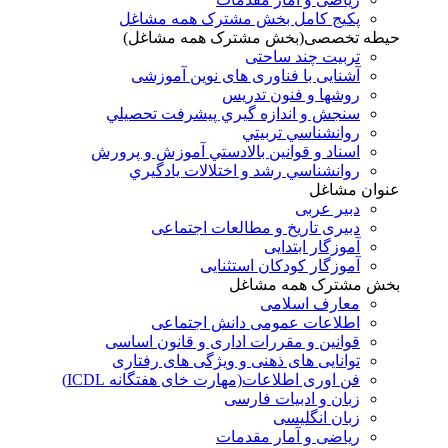
پکیج کامل بخش مشترک همه مشاغل
حیطه تخصصی(بخش مشترک همه مشاغل)
تربیت چند ساحتی
آشنایی با فناوری های نوین آموزشی
روشها و فنون تدريس
سنجش و اندازه گيري پيشرفت تحصيلي
روانشناسي تربيتي
اسناد و قوانين بالادستي آموزش و پرورش
روانشناسي رشد و اختلالات يادگيري
عنوان مشاغل
دبير عربی
دبیری تاریخ و مطالعات اجتماعی
آموزگار ابتدایی
آموزگار کودکان استثنایی
بخش مشترک همه مشاغل
معارف اسلامی
اطلاعات عمومی دانش اجتماعی
قوانین و مقررات اداری و قانون اساسی
توانایی های ذهنی و ویژگی های رفتاری
فن اوری اطلاعات(مهارت خای هفتگانه ICDL)
زبان و ادبیات فارسی
زبان انگلیسی
ریاضی و آمار مقدمات