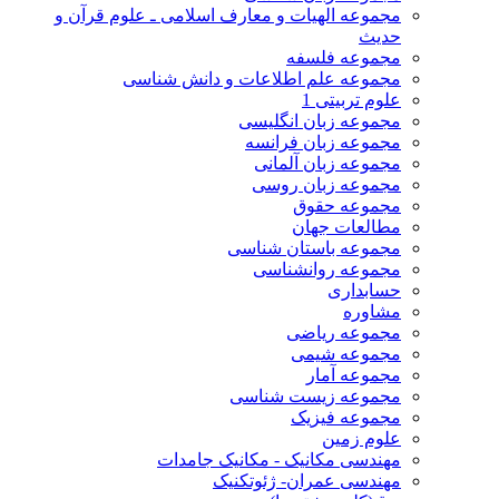
مجموعه الهیات و معارف اسلامی ـ علوم قرآن و
حدیث
مجموعه فلسفه
مجموعه علم اطلاعات و دانش شناسی
علوم تربیتی 1
مجموعه زبان انگلیسی
مجموعه زبان فرانسه
مجموعه زبان آلمانی
مجموعه زبان روسی
مجموعه حقوق
مطالعات جهان
مجموعه باستان شناسی
مجموعه روانشناسی
حسابداری
مشاوره
مجموعه ریاضی
مجموعه شیمی
مجموعه آمار
مجموعه زیست شناسی
مجموعه فیزیک
علوم زمین
مهندسی مکانیک - مکانیک جامدات
مهندسی عمران- ژئوتکنیک