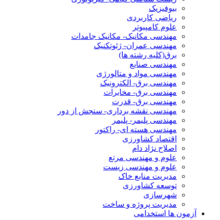
بیوفیزیک
ریاضی کاربردی
علوم کامپیوتر
مهندسی مکانیک- مکانیک جامدات
مهندسی عمران- ژئوتکنیک
برق(کلیه رشته ها)
مهندسی صنایع
مهندسی مواد و متالورژی
مهندسی برق- الکترونیک
مهندسی برق- مخابرات
مهندسی برق- قدرت
مهندسی نقشه برداری- سنجش از دور
مهندسی پلیمر- پلیمر
مهندسی هسته ای- راکتور
اقتصاد کشاورزی
اصلاح نژاد دام
علوم و مهندسی مرتع
علوم و مهندسی زیست
مدیریت منابع خاک
توسعه کشاورزی
شهرسازی
مدیریت پروژه و ساخت
آزمون ها استخدامی