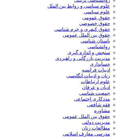
روانشناسی تربیتی
علوم سیاسی و روابط بین الملل
علوم سیاسی
حقوق عمومی
حقوق خصوصی
حقوق کیفری و جرم شناسی
حقوق بین الملل عمومی
باستان شناسی
روانشناسی
سنجش و اندازه گیری
مدیریت بازرگانی و راهبردی
حسابداری
ادبیات فرانسه
زبان و ادبیات انگلیسی
علوم ارتباطات
ادیان و عرفان
جمعیت شناسی
مددکاری اجتماعی
فقه شافعی
مشاوره
حقوق بین الملل عمومی
مدیریت دولتی
مطالعات زنان
مدرسی معارف اسلامی