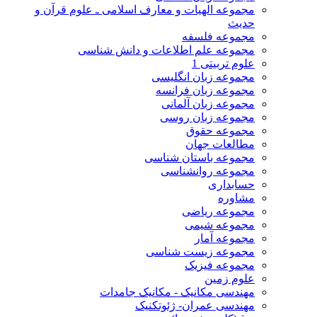
مجموعه الهیات و معارف اسلامی ـ علوم قرآن و
حدیث
مجموعه فلسفه
مجموعه علم اطلاعات و دانش شناسی
علوم تربیتی 1
مجموعه زبان انگلیسی
مجموعه زبان فرانسه
مجموعه زبان آلمانی
مجموعه زبان روسی
مجموعه حقوق
مطالعات جهان
مجموعه باستان شناسی
مجموعه روانشناسی
حسابداری
مشاوره
مجموعه ریاضی
مجموعه شیمی
مجموعه آمار
مجموعه زیست شناسی
مجموعه فیزیک
علوم زمین
مهندسی مکانیک - مکانیک جامدات
مهندسی عمران- ژئوتکنیک