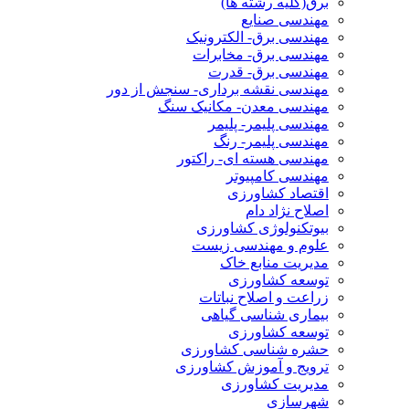
برق(کلیه رشته ها)
مهندسی صنایع
مهندسی برق- الکترونیک
مهندسی برق- مخابرات
مهندسی برق- قدرت
مهندسی نقشه برداری- سنجش از دور
مهندسی معدن- مکانیک سنگ
مهندسی پلیمر- پلیمر
مهندسی پلیمر- رنگ
مهندسی هسته ای- راکتور
مهندسی کامپیوتر
اقتصاد کشاورزی
اصلاح نژاد دام
بیوتکنولوژی کشاورزی
علوم و مهندسی زیست
مدیریت منابع خاک
توسعه کشاورزی
زراعت و اصلاح نباتات
بیماری شناسی گیاهی
توسعه کشاورزی
حشره شناسی کشاورزی
ترویج و آموزش کشاورزی
مدیریت کشاورزی
شهرسازی