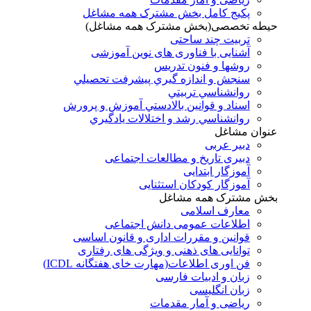
پکیج کامل بخش مشترک همه مشاغل
حیطه تخصصی(بخش مشترک همه مشاغل)
تربیت چند ساحتی
آشنایی با فناوری های نوین آموزشی
روشها و فنون تدريس
سنجش و اندازه گيري پيشرفت تحصيلي
روانشناسي تربيتي
اسناد و قوانين بالادستي آموزش و پرورش
روانشناسي رشد و اختلالات يادگيري
عنوان مشاغل
دبير عربی
دبیری تاریخ و مطالعات اجتماعی
آموزگار ابتدایی
آموزگار کودکان استثنایی
بخش مشترک همه مشاغل
معارف اسلامی
اطلاعات عمومی دانش اجتماعی
قوانین و مقررات اداری و قانون اساسی
توانایی های ذهنی و ویژگی های رفتاری
فن اوری اطلاعات(مهارت خای هفتگانه ICDL)
زبان و ادبیات فارسی
زبان انگلیسی
ریاضی و آمار مقدمات