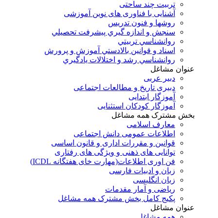
تربیت چند ساحتی
آشنایی با فناوری های نوین آموزشی
روشها و فنون تدريس
سنجش و اندازه گيري پيشرفت تحصيلي
روانشناسي تربيتي
اسناد و قوانين بالادستي آموزش و پرورش
روانشناسي رشد و اختلالات يادگيري
عنوان مشاغل
دبير عربی
دبیری تاریخ و مطالعات اجتماعی
آموزگار ابتدایی
آموزگار کودکان استثنایی
بخش مشترک همه مشاغل
معارف اسلامی
اطلاعات عمومی دانش اجتماعی
قوانین و مقررات اداری و قانون اساسی
توانایی های ذهنی و ویژگی های رفتاری
فن اوری اطلاعات(مهارت خای هفتگانه ICDL)
زبان و ادبیات فارسی
زبان انگلیسی
ریاضی و آمار مقدمات
پکیج کامل بخش مشترک همه مشاغل
عنوان مشاغل
همه مشاغل