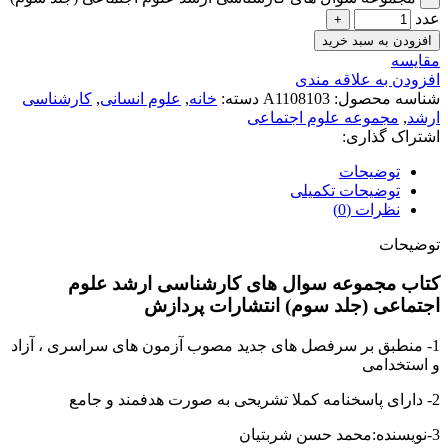
عدد
افزودن به سبد خرید
مقايسه
افزودن به علاقه مندی
شناسه محصول:
A1108103
دسته:
خانه
,
علوم انسانی
,
کارشناسی
ارشد
,
مجموعه علوم اجتماعی
اشتراک گذاری:
توضیحات
توضیحات تکمیلی
نظرات (0)
توضیحات
کتاب مجموعه سوال های کارشناسی ارشد علوم
اجتماعی (جلد سوم) انتشارات پردازش
1- منطبق بر سرفصل های جدید مصوب آزمون های سراسری ، آزاد
و استخدامی
2- دارای پاسخنامه کملا تشریحی به صورت هدفمند و جامع
3-نویسنده:محمد حسن شربتیان