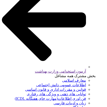
آزمون استخدامی وزارت بهداشت
بخش مشترک همه مشاغل
معارف اسلامی
اطلاعات عمومی دانش اجتماعی
قوانین و مقررات اداری و قانون اساسی
توانایی های ذهنی و ویژگی های رفتاری
فن اوری اطلاعات(مهارت خای هفتگانه ICDL)
زبان و ادبیات فارسی