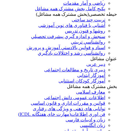
ریاضی و آمار مقدمات
پکیج کامل بخش مشترک همه مشاغل
حیطه تخصصی(بخش مشترک همه مشاغل)
تربیت چند ساحتی
آشنایی با فناوری های نوین آموزشی
روشها و فنون تدريس
سنجش و اندازه گيري پيشرفت تحصيلي
روانشناسي تربيتي
اسناد و قوانين بالادستي آموزش و پرورش
روانشناسي رشد و اختلالات يادگيري
عنوان مشاغل
دبير عربی
دبیری تاریخ و مطالعات اجتماعی
آموزگار ابتدایی
آموزگار کودکان استثنایی
بخش مشترک همه مشاغل
معارف اسلامی
اطلاعات عمومی دانش اجتماعی
قوانین و مقررات اداری و قانون اساسی
توانایی های ذهنی و ویژگی های رفتاری
فن اوری اطلاعات(مهارت خای هفتگانه ICDL)
زبان و ادبیات فارسی
زبان انگلیسی
ریاضی و آمار مقدمات