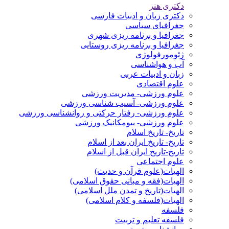
دکتری هنر
دکتری زبان و ادبیات فارسی
جغرافیای سیاسی
جغرافیا و برنامه ریزی شهری
جغرافیا و برنامه ریزی روستایی
ژئومورفولوژی
آب و هواشناسی
زبان و ادبیات عربی
علوم اقتصادی
علوم ورزشی- مدیریت ورزشی
علوم ورزشی- آسیب شناسی ورزشی
علوم ورزشی- رفتار حرکتی و روانشناسی ورزشی
علوم ورزشی- بیومکانیک ورزشی
تاریخ- تاریخ اسلام
تاریخ- تاریخ ایران بعد از اسلام
تاریخ-تاریخ ایران قبل از اسلام
علوم اجتماعی
الهیات(علوم قرآن و حدیث)
الهیات(فقه و مبانی حقوق اسلامی)
الهیات(تاریخ و تمدن ملل اسلامی)
الهیات(فلسفه و کلام اسلامی)
فلسفه
فلسفه تعلیم و تربیت