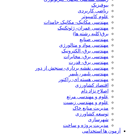
بیوفیزیک
ریاضی کاربردی
علوم کامپیوتر
مهندسی مکانیک- مکانیک جامدات
مهندسی عمران- ژئوتکنیک
برق(کلیه رشته ها)
مهندسی صنایع
مهندسی مواد و متالورژی
مهندسی برق- الکترونیک
مهندسی برق- مخابرات
مهندسی برق- قدرت
مهندسی نقشه برداری- سنجش از دور
مهندسی پلیمر- پلیمر
مهندسی هسته ای- راکتور
اقتصاد کشاورزی
اصلاح نژاد دام
علوم و مهندسی مرتع
علوم و مهندسی زیست
مدیریت منابع خاک
توسعه کشاورزی
شهرسازی
مدیریت پروژه و ساخت
آزمون ها استخدامی