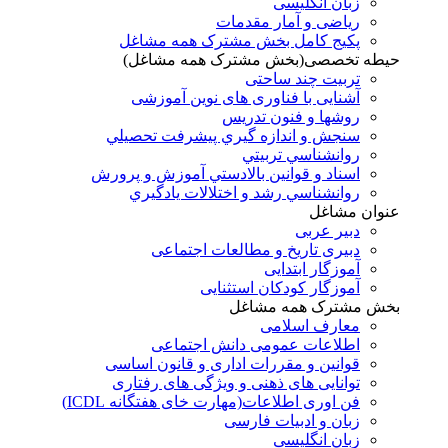
زبان انگلیسی
ریاضی و آمار مقدمات
پکیج کامل بخش مشترک همه مشاغل
حیطه تخصصی(بخش مشترک همه مشاغل)
تربیت چند ساحتی
آشنایی با فناوری های نوین آموزشی
روشها و فنون تدريس
سنجش و اندازه گيري پيشرفت تحصيلي
روانشناسي تربيتي
اسناد و قوانين بالادستي آموزش و پرورش
روانشناسي رشد و اختلالات يادگيري
عنوان مشاغل
دبير عربی
دبیری تاریخ و مطالعات اجتماعی
آموزگار ابتدایی
آموزگار کودکان استثنایی
بخش مشترک همه مشاغل
معارف اسلامی
اطلاعات عمومی دانش اجتماعی
قوانین و مقررات اداری و قانون اساسی
توانایی های ذهنی و ویژگی های رفتاری
فن اوری اطلاعات(مهارت خای هفتگانه ICDL)
زبان و ادبیات فارسی
زبان انگلیسی