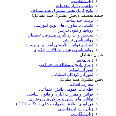
زبان انگلیسی
ریاضی و آمار مقدمات
پکیج کامل بخش مشترک همه مشاغل
حیطه تخصصی(بخش مشترک همه مشاغل)
تربیت چند ساحتی
آشنایی با فناوری های نوین آموزشی
روشها و فنون تدريس
سنجش و اندازه گيري پيشرفت تحصيلي
روانشناسي تربيتي
اسناد و قوانين بالادستي آموزش و پرورش
روانشناسي رشد و اختلالات يادگيري
عنوان مشاغل
دبير عربی
دبیری تاریخ و مطالعات اجتماعی
آموزگار ابتدایی
آموزگار کودکان استثنایی
بخش مشترک همه مشاغل
معارف اسلامی
اطلاعات عمومی دانش اجتماعی
قوانین و مقررات اداری و قانون اساسی
توانایی های ذهنی و ویژگی های رفتاری
فن اوری اطلاعات(مهارت خای هفتگانه ICDL)
زبان و ادبیات فارسی
زبان انگلیسی