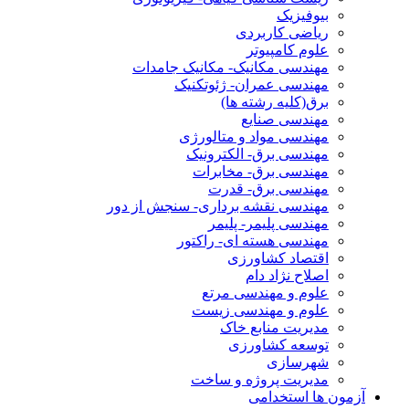
بیوفیزیک
ریاضی کاربردی
علوم کامپیوتر
مهندسی مکانیک- مکانیک جامدات
مهندسی عمران- ژئوتکنیک
برق(کلیه رشته ها)
مهندسی صنایع
مهندسی مواد و متالورژی
مهندسی برق- الکترونیک
مهندسی برق- مخابرات
مهندسی برق- قدرت
مهندسی نقشه برداری- سنجش از دور
مهندسی پلیمر- پلیمر
مهندسی هسته ای- راکتور
اقتصاد کشاورزی
اصلاح نژاد دام
علوم و مهندسی مرتع
علوم و مهندسی زیست
مدیریت منابع خاک
توسعه کشاورزی
شهرسازی
مدیریت پروژه و ساخت
آزمون ها استخدامی