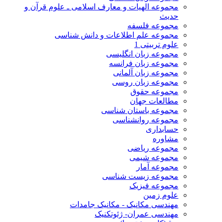
مجموعه الهیات و معارف اسلامی ـ علوم قرآن و
حدیث
مجموعه فلسفه
مجموعه علم اطلاعات و دانش شناسی
علوم تربیتی 1
مجموعه زبان انگلیسی
مجموعه زبان فرانسه
مجموعه زبان آلمانی
مجموعه زبان روسی
مجموعه حقوق
مطالعات جهان
مجموعه باستان شناسی
مجموعه روانشناسی
حسابداری
مشاوره
مجموعه ریاضی
مجموعه شیمی
مجموعه آمار
مجموعه زیست شناسی
مجموعه فیزیک
علوم زمین
مهندسی مکانیک - مکانیک جامدات
مهندسی عمران- ژئوتکنیک