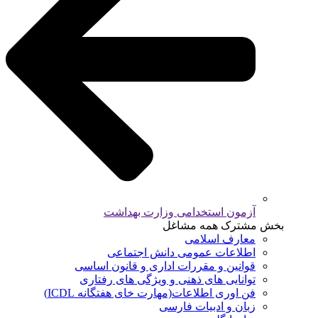
آزمون استخدامی وزارت بهداشت
بخش مشترک همه مشاغل
معارف اسلامی
اطلاعات عمومی دانش اجتماعی
قوانین و مقررات اداری و قانون اساسی
توانایی های ذهنی و ویژگی های رفتاری
فن اوری اطلاعات(مهارت خای هفتگانه ICDL)
زبان و ادبیات فارسی