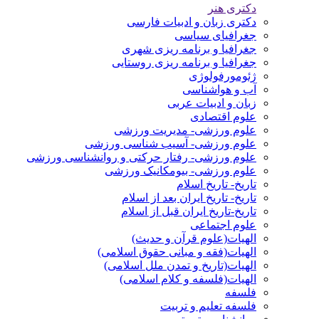
دکتری هنر
دکتری زبان و ادبیات فارسی
جغرافیای سیاسی
جغرافیا و برنامه ریزی شهری
جغرافیا و برنامه ریزی روستایی
ژئومورفولوژی
آب و هواشناسی
زبان و ادبیات عربی
علوم اقتصادی
علوم ورزشی- مدیریت ورزشی
علوم ورزشی- آسیب شناسی ورزشی
علوم ورزشی- رفتار حرکتی و روانشناسی ورزشی
علوم ورزشی- بیومکانیک ورزشی
تاریخ- تاریخ اسلام
تاریخ- تاریخ ایران بعد از اسلام
تاریخ-تاریخ ایران قبل از اسلام
علوم اجتماعی
الهیات(علوم قرآن و حدیث)
الهیات(فقه و مبانی حقوق اسلامی)
الهیات(تاریخ و تمدن ملل اسلامی)
الهیات(فلسفه و کلام اسلامی)
فلسفه
فلسفه تعلیم و تربیت