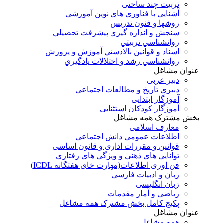
تربیت چند ساحتی
آشنایی با فناوری های نوین آموزشی
روشها و فنون تدريس
سنجش و اندازه گيري پيشرفت تحصيلي
روانشناسي تربيتي
اسناد و قوانين بالادستي آموزش و پرورش
روانشناسي رشد و اختلالات يادگيري
عنوان مشاغل
دبير عربی
دبیری تاریخ و مطالعات اجتماعی
آموزگار ابتدایی
آموزگار کودکان استثنایی
بخش مشترک همه مشاغل
معارف اسلامی
اطلاعات عمومی دانش اجتماعی
قوانین و مقررات اداری و قانون اساسی
توانایی های ذهنی و ویژگی های رفتاری
فن اوری اطلاعات(مهارت خای هفتگانه ICDL)
زبان و ادبیات فارسی
زبان انگلیسی
ریاضی و آمار مقدمات
پکیج کامل بخش مشترک همه مشاغل
عنوان مشاغل
همه مشاغل