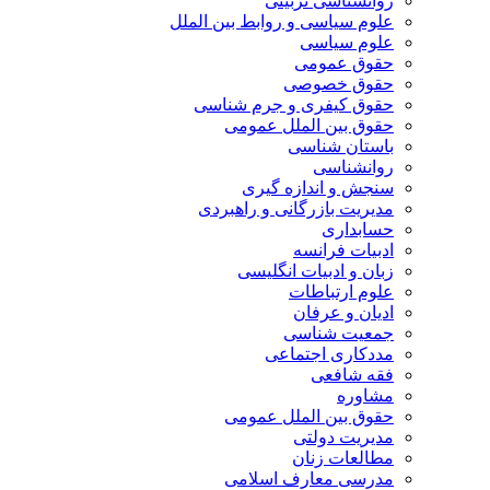
روانشناسی تربیتی
علوم سیاسی و روابط بین الملل
علوم سیاسی
حقوق عمومی
حقوق خصوصی
حقوق کیفری و جرم شناسی
حقوق بین الملل عمومی
باستان شناسی
روانشناسی
سنجش و اندازه گیری
مدیریت بازرگانی و راهبردی
حسابداری
ادبیات فرانسه
زبان و ادبیات انگلیسی
علوم ارتباطات
ادیان و عرفان
جمعیت شناسی
مددکاری اجتماعی
فقه شافعی
مشاوره
حقوق بین الملل عمومی
مدیریت دولتی
مطالعات زنان
مدرسی معارف اسلامی