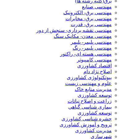
برق(کلیه رشته ها)
مهندسی صنایع
مهندسی برق- الکترونیک
مهندسی برق- مخابرات
مهندسی برق- قدرت
مهندسی نقشه برداری- سنجش از دور
مهندسی معدن- مکانیک سنگ
مهندسی پلیمر- پلیمر
مهندسی پلیمر- رنگ
مهندسی هسته ای- راکتور
مهندسی کامپیوتر
اقتصاد کشاورزی
اصلاح نژاد دام
بیوتکنولوژی کشاورزی
علوم و مهندسی زیست
مدیریت منابع خاک
توسعه کشاورزی
زراعت و اصلاح نباتات
بیماری شناسی گیاهی
توسعه کشاورزی
حشره شناسی کشاورزی
ترویج و آموزش کشاورزی
مدیریت کشاورزی
شهرسازی