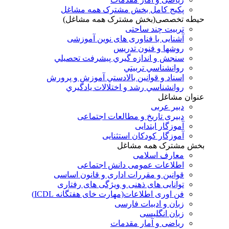
پکیج کامل بخش مشترک همه مشاغل
حیطه تخصصی(بخش مشترک همه مشاغل)
تربیت چند ساحتی
آشنایی با فناوری های نوین آموزشی
روشها و فنون تدريس
سنجش و اندازه گيري پيشرفت تحصيلي
روانشناسي تربيتي
اسناد و قوانين بالادستي آموزش و پرورش
روانشناسي رشد و اختلالات يادگيري
عنوان مشاغل
دبير عربی
دبیری تاریخ و مطالعات اجتماعی
آموزگار ابتدایی
آموزگار کودکان استثنایی
بخش مشترک همه مشاغل
معارف اسلامی
اطلاعات عمومی دانش اجتماعی
قوانین و مقررات اداری و قانون اساسی
توانایی های ذهنی و ویژگی های رفتاری
فن اوری اطلاعات(مهارت خای هفتگانه ICDL)
زبان و ادبیات فارسی
زبان انگلیسی
ریاضی و آمار مقدمات