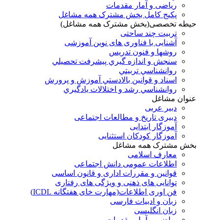
ریاضی و آمار مقدمات
پکیج کامل بخش مشترک همه مشاغل
حیطه تخصصی(بخش مشترک همه مشاغل)
تربیت چند ساحتی
آشنایی با فناوری های نوین آموزشی
روشها و فنون تدريس
سنجش و اندازه گيري پيشرفت تحصيلي
روانشناسي تربيتي
اسناد و قوانين بالادستي آموزش و پرورش
روانشناسي رشد و اختلالات يادگيري
عنوان مشاغل
دبير عربی
دبیری تاریخ و مطالعات اجتماعی
آموزگار ابتدایی
آموزگار کودکان استثنایی
بخش مشترک همه مشاغل
معارف اسلامی
اطلاعات عمومی دانش اجتماعی
قوانین و مقررات اداری و قانون اساسی
توانایی های ذهنی و ویژگی های رفتاری
فن اوری اطلاعات(مهارت خای هفتگانه ICDL)
زبان و ادبیات فارسی
زبان انگلیسی
ریاضی و آمار مقدمات