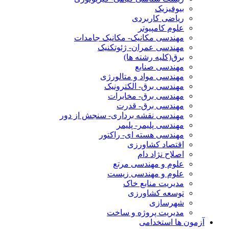
بیوفیزیک
ریاضی کاربردی
علوم کامپیوتر
مهندسی مکانیک- مکانیک جامدات
مهندسی عمران- ژئوتکنیک
برق(کلیه رشته ها)
مهندسی صنایع
مهندسی مواد و متالورژی
مهندسی برق- الکترونیک
مهندسی برق- مخابرات
مهندسی برق- قدرت
مهندسی نقشه برداری- سنجش از دور
مهندسی پلیمر- پلیمر
مهندسی هسته ای- راکتور
اقتصاد کشاورزی
اصلاح نژاد دام
علوم و مهندسی مرتع
علوم و مهندسی زیست
مدیریت منابع خاک
توسعه کشاورزی
شهرسازی
مدیریت پروژه و ساخت
آزمون ها استخدامی