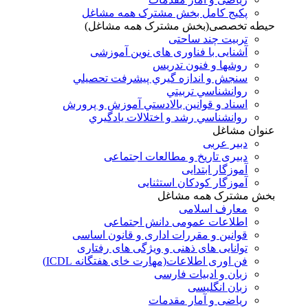
پکیج کامل بخش مشترک همه مشاغل
حیطه تخصصی(بخش مشترک همه مشاغل)
تربیت چند ساحتی
آشنایی با فناوری های نوین آموزشی
روشها و فنون تدريس
سنجش و اندازه گيري پيشرفت تحصيلي
روانشناسي تربيتي
اسناد و قوانين بالادستي آموزش و پرورش
روانشناسي رشد و اختلالات يادگيري
عنوان مشاغل
دبير عربی
دبیری تاریخ و مطالعات اجتماعی
آموزگار ابتدایی
آموزگار کودکان استثنایی
بخش مشترک همه مشاغل
معارف اسلامی
اطلاعات عمومی دانش اجتماعی
قوانین و مقررات اداری و قانون اساسی
توانایی های ذهنی و ویژگی های رفتاری
فن اوری اطلاعات(مهارت خای هفتگانه ICDL)
زبان و ادبیات فارسی
زبان انگلیسی
ریاضی و آمار مقدمات