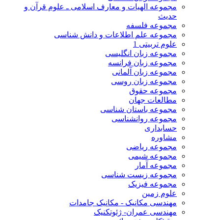
مجموعه الهیات و معارف اسلامی ـ علوم قرآن و
حدیث
مجموعه فلسفه
مجموعه علم اطلاعات و دانش شناسی
علوم تربیتی 1
مجموعه زبان انگلیسی
مجموعه زبان فرانسه
مجموعه زبان آلمانی
مجموعه زبان روسی
مجموعه حقوق
مطالعات جهان
مجموعه باستان شناسی
مجموعه روانشناسی
حسابداری
مشاوره
مجموعه ریاضی
مجموعه شیمی
مجموعه آمار
مجموعه زیست شناسی
مجموعه فیزیک
علوم زمین
مهندسی مکانیک - مکانیک جامدات
مهندسی عمران- ژئوتکنیک