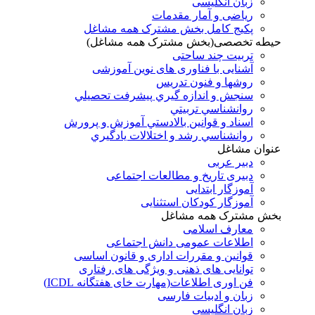
زبان انگلیسی
ریاضی و آمار مقدمات
پکیج کامل بخش مشترک همه مشاغل
حیطه تخصصی(بخش مشترک همه مشاغل)
تربیت چند ساحتی
آشنایی با فناوری های نوین آموزشی
روشها و فنون تدريس
سنجش و اندازه گيري پيشرفت تحصيلي
روانشناسي تربيتي
اسناد و قوانين بالادستي آموزش و پرورش
روانشناسي رشد و اختلالات يادگيري
عنوان مشاغل
دبير عربی
دبیری تاریخ و مطالعات اجتماعی
آموزگار ابتدایی
آموزگار کودکان استثنایی
بخش مشترک همه مشاغل
معارف اسلامی
اطلاعات عمومی دانش اجتماعی
قوانین و مقررات اداری و قانون اساسی
توانایی های ذهنی و ویژگی های رفتاری
فن اوری اطلاعات(مهارت خای هفتگانه ICDL)
زبان و ادبیات فارسی
زبان انگلیسی