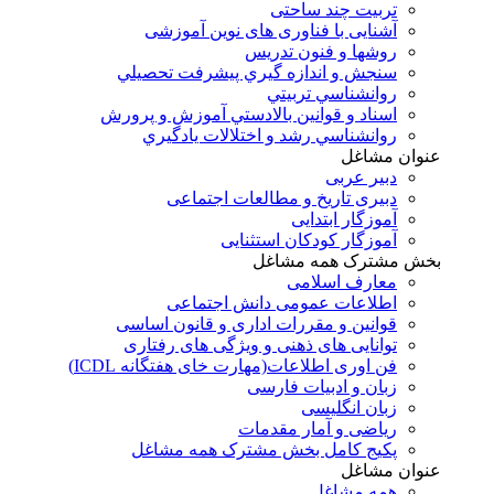
تربیت چند ساحتی
آشنایی با فناوری های نوین آموزشی
روشها و فنون تدريس
سنجش و اندازه گيري پيشرفت تحصيلي
روانشناسي تربيتي
اسناد و قوانين بالادستي آموزش و پرورش
روانشناسي رشد و اختلالات يادگيري
عنوان مشاغل
دبير عربی
دبیری تاریخ و مطالعات اجتماعی
آموزگار ابتدایی
آموزگار کودکان استثنایی
بخش مشترک همه مشاغل
معارف اسلامی
اطلاعات عمومی دانش اجتماعی
قوانین و مقررات اداری و قانون اساسی
توانایی های ذهنی و ویژگی های رفتاری
فن اوری اطلاعات(مهارت خای هفتگانه ICDL)
زبان و ادبیات فارسی
زبان انگلیسی
ریاضی و آمار مقدمات
پکیج کامل بخش مشترک همه مشاغل
عنوان مشاغل
همه مشاغل