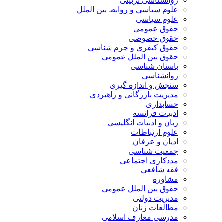
روانشناسی تربیتی
علوم سیاسی و روابط بین الملل
علوم سیاسی
حقوق عمومی
حقوق خصوصی
حقوق کیفری و جرم شناسی
حقوق بین الملل عمومی
باستان شناسی
روانشناسی
سنجش و اندازه گیری
مدیریت بازرگانی و راهبردی
حسابداری
ادبیات فرانسه
زبان و ادبیات انگلیسی
علوم ارتباطات
ادیان و عرفان
جمعیت شناسی
مددکاری اجتماعی
فقه شافعی
مشاوره
حقوق بین الملل عمومی
مدیریت دولتی
مطالعات زنان
مدرسی معارف اسلامی