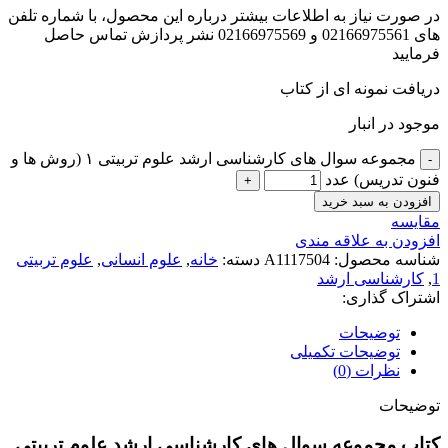
در صورت نیاز به اطلاعات بیشتر درباره این محصول، با شماره تلفن
های 02166975561 و 02166975569 نشر پردازش تماس حاصل
فرمایید
دریافت نمونه ای از کتاب
موجود در انبار
مجموعه سوال های کارشناسی ارشد علوم تربیتی ۱ (روش ها و
فنون تدریس) عدد
افزودن به سبد خرید
مقايسه
افزودن به علاقه مندی
شناسه محصول:
A1117504
دسته:
خانه
,
علوم انسانی
,
علوم تربیتی
1
,
کارشناسی ارشد
اشتراک گذاری:
توضیحات
توضیحات تکمیلی
نظرات (0)
توضیحات
کتاب مجموعه سوال های کارشناسی ارشد علوم تربیتی