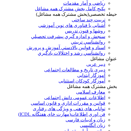
ریاضی و آمار مقدمات
پکیج کامل بخش مشترک همه مشاغل
حیطه تخصصی(بخش مشترک همه مشاغل)
تربیت چند ساحتی
آشنایی با فناوری های نوین آموزشی
روشها و فنون تدريس
سنجش و اندازه گيري پيشرفت تحصيلي
روانشناسي تربيتي
اسناد و قوانين بالادستي آموزش و پرورش
روانشناسي رشد و اختلالات يادگيري
عنوان مشاغل
دبير عربی
دبیری تاریخ و مطالعات اجتماعی
آموزگار ابتدایی
آموزگار کودکان استثنایی
بخش مشترک همه مشاغل
معارف اسلامی
اطلاعات عمومی دانش اجتماعی
قوانین و مقررات اداری و قانون اساسی
توانایی های ذهنی و ویژگی های رفتاری
فن اوری اطلاعات(مهارت خای هفتگانه ICDL)
زبان و ادبیات فارسی
زبان انگلیسی
ریاضی و آمار مقدمات