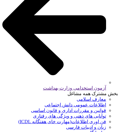
آزمون استخدامی وزارت بهداشت
بخش مشترک همه مشاغل
معارف اسلامی
اطلاعات عمومی دانش اجتماعی
قوانین و مقررات اداری و قانون اساسی
توانایی های ذهنی و ویژگی های رفتاری
فن اوری اطلاعات(مهارت خای هفتگانه ICDL)
زبان و ادبیات فارسی