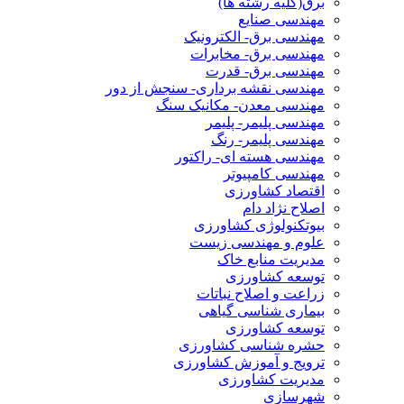
برق(کلیه رشته ها)
مهندسی صنایع
مهندسی برق- الکترونیک
مهندسی برق- مخابرات
مهندسی برق- قدرت
مهندسی نقشه برداری- سنجش از دور
مهندسی معدن- مکانیک سنگ
مهندسی پلیمر- پلیمر
مهندسی پلیمر- رنگ
مهندسی هسته ای- راکتور
مهندسی کامپیوتر
اقتصاد کشاورزی
اصلاح نژاد دام
بیوتکنولوژی کشاورزی
علوم و مهندسی زیست
مدیریت منابع خاک
توسعه کشاورزی
زراعت و اصلاح نباتات
بیماری شناسی گیاهی
توسعه کشاورزی
حشره شناسی کشاورزی
ترویج و آموزش کشاورزی
مدیریت کشاورزی
شهرسازی