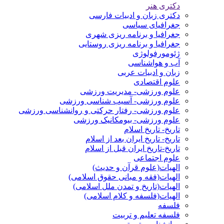
دکتری هنر
دکتری زبان و ادبیات فارسی
جغرافیای سیاسی
جغرافیا و برنامه ریزی شهری
جغرافیا و برنامه ریزی روستایی
ژئومورفولوژی
آب و هواشناسی
زبان و ادبیات عربی
علوم اقتصادی
علوم ورزشی- مدیریت ورزشی
علوم ورزشی- آسیب شناسی ورزشی
علوم ورزشی- رفتار حرکتی و روانشناسی ورزشی
علوم ورزشی- بیومکانیک ورزشی
تاریخ- تاریخ اسلام
تاریخ- تاریخ ایران بعد از اسلام
تاریخ-تاریخ ایران قبل از اسلام
علوم اجتماعی
الهیات(علوم قرآن و حدیث)
الهیات(فقه و مبانی حقوق اسلامی)
الهیات(تاریخ و تمدن ملل اسلامی)
الهیات(فلسفه و کلام اسلامی)
فلسفه
فلسفه تعلیم و تربیت