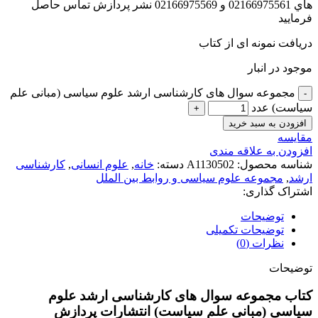
هاي 02166975561 و 02166975569 نشر پردازش تماس حاصل
فرماييد
دریافت نمونه ای از کتاب
موجود در انبار
مجموعه سوال های کارشناسی ارشد علوم سیاسی (مبانی علم
سیاست) عدد
افزودن به سبد خرید
مقايسه
افزودن به علاقه مندی
شناسه محصول:
A1130502
دسته:
خانه
,
علوم انسانی
,
کارشناسی
ارشد
,
مجموعه علوم سیاسی و روابط بین الملل
اشتراک گذاری:
توضیحات
توضیحات تکمیلی
نظرات (0)
توضیحات
کتاب مجموعه سوال های کارشناسی ارشد علوم
سیاسی (مبانی علم سیاست) انتشارات پردازش