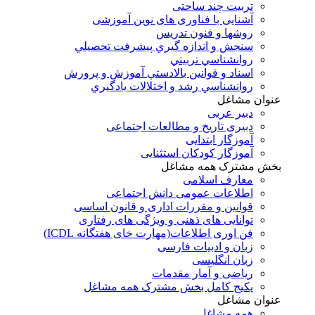
تربیت چند ساحتی
آشنایی با فناوری های نوین آموزشی
روشها و فنون تدريس
سنجش و اندازه گيري پيشرفت تحصيلي
روانشناسي تربيتي
اسناد و قوانين بالادستي آموزش و پرورش
روانشناسي رشد و اختلالات يادگيري
عنوان مشاغل
دبير عربی
دبیری تاریخ و مطالعات اجتماعی
آموزگار ابتدایی
آموزگار کودکان استثنایی
بخش مشترک همه مشاغل
معارف اسلامی
اطلاعات عمومی دانش اجتماعی
قوانین و مقررات اداری و قانون اساسی
توانایی های ذهنی و ویژگی های رفتاری
فن اوری اطلاعات(مهارت خای هفتگانه ICDL)
زبان و ادبیات فارسی
زبان انگلیسی
ریاضی و آمار مقدمات
پکیج کامل بخش مشترک همه مشاغل
عنوان مشاغل
همه مشاغل