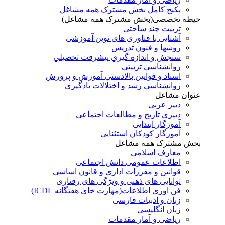
پکیج کامل بخش مشترک همه مشاغل
حیطه تخصصی(بخش مشترک همه مشاغل)
تربیت چند ساحتی
آشنایی با فناوری های نوین آموزشی
روشها و فنون تدريس
سنجش و اندازه گيري پيشرفت تحصيلي
روانشناسي تربيتي
اسناد و قوانين بالادستي آموزش و پرورش
روانشناسي رشد و اختلالات يادگيري
عنوان مشاغل
دبير عربی
دبیری تاریخ و مطالعات اجتماعی
آموزگار ابتدایی
آموزگار کودکان استثنایی
بخش مشترک همه مشاغل
معارف اسلامی
اطلاعات عمومی دانش اجتماعی
قوانین و مقررات اداری و قانون اساسی
توانایی های ذهنی و ویژگی های رفتاری
فن اوری اطلاعات(مهارت خای هفتگانه ICDL)
زبان و ادبیات فارسی
زبان انگلیسی
ریاضی و آمار مقدمات