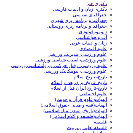
دکتری هنر
دکتری زبان و ادبیات فارسی
جغرافیای سیاسی
جغرافیا و برنامه ریزی شهری
جغرافیا و برنامه ریزی روستایی
ژئومورفولوژی
آب و هواشناسی
زبان و ادبیات عربی
علوم اقتصادی
علوم ورزشی- مدیریت ورزشی
علوم ورزشی- آسیب شناسی ورزشی
علوم ورزشی- رفتار حرکتی و روانشناسی ورزشی
علوم ورزشی- بیومکانیک ورزشی
تاریخ- تاریخ اسلام
تاریخ- تاریخ ایران بعد از اسلام
تاریخ-تاریخ ایران قبل از اسلام
علوم اجتماعی
الهیات(علوم قرآن و حدیث)
الهیات(فقه و مبانی حقوق اسلامی)
الهیات(تاریخ و تمدن ملل اسلامی)
الهیات(فلسفه و کلام اسلامی)
فلسفه
فلسفه تعلیم و تربیت