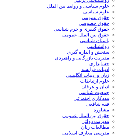
روانشناسی تربیتی
علوم سیاسی و روابط بین الملل
علوم سیاسی
حقوق عمومی
حقوق خصوصی
حقوق کیفری و جرم شناسی
حقوق بین الملل عمومی
باستان شناسی
روانشناسی
سنجش و اندازه گیری
مدیریت بازرگانی و راهبردی
حسابداری
ادبیات فرانسه
زبان و ادبیات انگلیسی
علوم ارتباطات
ادیان و عرفان
جمعیت شناسی
مددکاری اجتماعی
فقه شافعی
مشاوره
حقوق بین الملل عمومی
مدیریت دولتی
مطالعات زنان
مدرسی معارف اسلامی