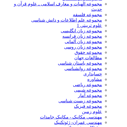
مجموعه الهیات و معارف اسلامی ـ علوم قرآن و
حدیث
مجموعه فلسفه
مجموعه علم اطلاعات و دانش شناسی
علوم تربیتی 1
مجموعه زبان انگلیسی
مجموعه زبان فرانسه
مجموعه زبان آلمانی
مجموعه زبان روسی
مجموعه حقوق
مطالعات جهان
مجموعه باستان شناسی
مجموعه روانشناسی
حسابداری
مشاوره
مجموعه ریاضی
مجموعه شیمی
مجموعه آمار
مجموعه زیست شناسی
مجموعه فیزیک
علوم زمین
مهندسی مکانیک - مکانیک جامدات
مهندسی عمران- ژئوتکنیک