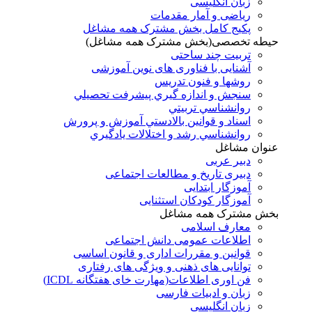
زبان انگلیسی
ریاضی و آمار مقدمات
پکیج کامل بخش مشترک همه مشاغل
حیطه تخصصی(بخش مشترک همه مشاغل)
تربیت چند ساحتی
آشنایی با فناوری های نوین آموزشی
روشها و فنون تدريس
سنجش و اندازه گيري پيشرفت تحصيلي
روانشناسي تربيتي
اسناد و قوانين بالادستي آموزش و پرورش
روانشناسي رشد و اختلالات يادگيري
عنوان مشاغل
دبير عربی
دبیری تاریخ و مطالعات اجتماعی
آموزگار ابتدایی
آموزگار کودکان استثنایی
بخش مشترک همه مشاغل
معارف اسلامی
اطلاعات عمومی دانش اجتماعی
قوانین و مقررات اداری و قانون اساسی
توانایی های ذهنی و ویژگی های رفتاری
فن اوری اطلاعات(مهارت خای هفتگانه ICDL)
زبان و ادبیات فارسی
زبان انگلیسی