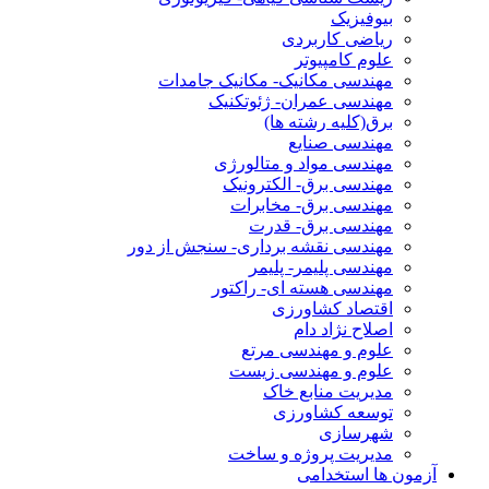
بیوفیزیک
ریاضی کاربردی
علوم کامپیوتر
مهندسی مکانیک- مکانیک جامدات
مهندسی عمران- ژئوتکنیک
برق(کلیه رشته ها)
مهندسی صنایع
مهندسی مواد و متالورژی
مهندسی برق- الکترونیک
مهندسی برق- مخابرات
مهندسی برق- قدرت
مهندسی نقشه برداری- سنجش از دور
مهندسی پلیمر- پلیمر
مهندسی هسته ای- راکتور
اقتصاد کشاورزی
اصلاح نژاد دام
علوم و مهندسی مرتع
علوم و مهندسی زیست
مدیریت منابع خاک
توسعه کشاورزی
شهرسازی
مدیریت پروژه و ساخت
آزمون ها استخدامی