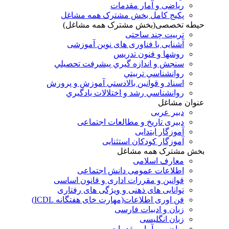
ریاضی و آمار مقدمات
پکیج کامل بخش مشترک همه مشاغل
حیطه تخصصی(بخش مشترک همه مشاغل)
تربیت چند ساحتی
آشنایی با فناوری های نوین آموزشی
روشها و فنون تدريس
سنجش و اندازه گيري پيشرفت تحصيلي
روانشناسي تربيتي
اسناد و قوانين بالادستي آموزش و پرورش
روانشناسي رشد و اختلالات يادگيري
عنوان مشاغل
دبير عربی
دبیری تاریخ و مطالعات اجتماعی
آموزگار ابتدایی
آموزگار کودکان استثنایی
بخش مشترک همه مشاغل
معارف اسلامی
اطلاعات عمومی دانش اجتماعی
قوانین و مقررات اداری و قانون اساسی
توانایی های ذهنی و ویژگی های رفتاری
فن اوری اطلاعات(مهارت خای هفتگانه ICDL)
زبان و ادبیات فارسی
زبان انگلیسی
ریاضی و آمار مقدمات