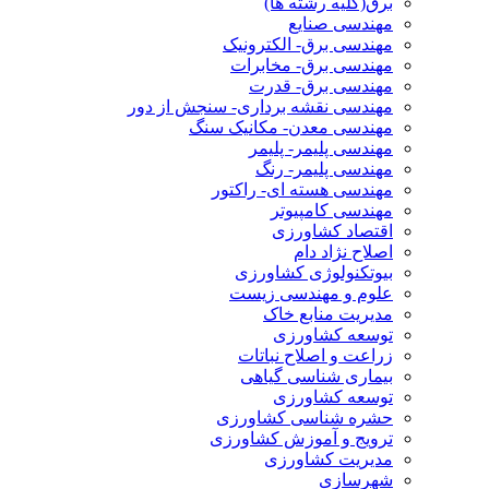
برق(کلیه رشته ها)
مهندسی صنایع
مهندسی برق- الکترونیک
مهندسی برق- مخابرات
مهندسی برق- قدرت
مهندسی نقشه برداری- سنجش از دور
مهندسی معدن- مکانیک سنگ
مهندسی پلیمر- پلیمر
مهندسی پلیمر- رنگ
مهندسی هسته ای- راکتور
مهندسی کامپیوتر
اقتصاد کشاورزی
اصلاح نژاد دام
بیوتکنولوژی کشاورزی
علوم و مهندسی زیست
مدیریت منابع خاک
توسعه کشاورزی
زراعت و اصلاح نباتات
بیماری شناسی گیاهی
توسعه کشاورزی
حشره شناسی کشاورزی
ترویج و آموزش کشاورزی
مدیریت کشاورزی
شهرسازی