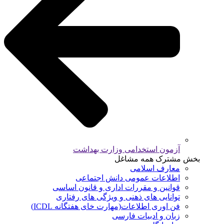
آزمون استخدامی وزارت بهداشت
بخش مشترک همه مشاغل
معارف اسلامی
اطلاعات عمومی دانش اجتماعی
قوانین و مقررات اداری و قانون اساسی
توانایی های ذهنی و ویژگی های رفتاری
فن اوری اطلاعات(مهارت خای هفتگانه ICDL)
زبان و ادبیات فارسی