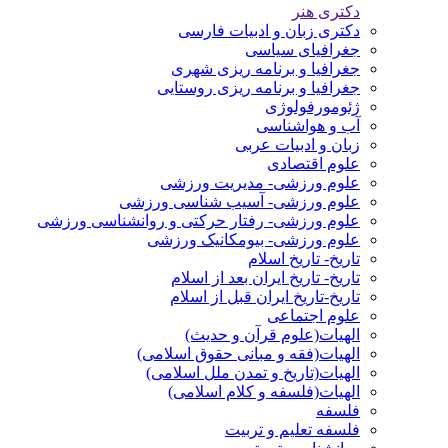
دکتری هنر
دکتری زبان و ادبیات فارسی
جغرافیای سیاسی
جغرافیا و برنامه ریزی شهری
جغرافیا و برنامه ریزی روستایی
ژئومورفولوژی
آب و هواشناسی
زبان و ادبیات عربی
علوم اقتصادی
علوم ورزشی- مدیریت ورزشی
علوم ورزشی- آسیب شناسی ورزشی
علوم ورزشی- رفتار حرکتی و روانشناسی ورزشی
علوم ورزشی- بیومکانیک ورزشی
تاریخ- تاریخ اسلام
تاریخ- تاریخ ایران بعد از اسلام
تاریخ-تاریخ ایران قبل از اسلام
علوم اجتماعی
الهیات(علوم قرآن و حدیث)
الهیات(فقه و مبانی حقوق اسلامی)
الهیات(تاریخ و تمدن ملل اسلامی)
الهیات(فلسفه و کلام اسلامی)
فلسفه
فلسفه تعلیم و تربیت