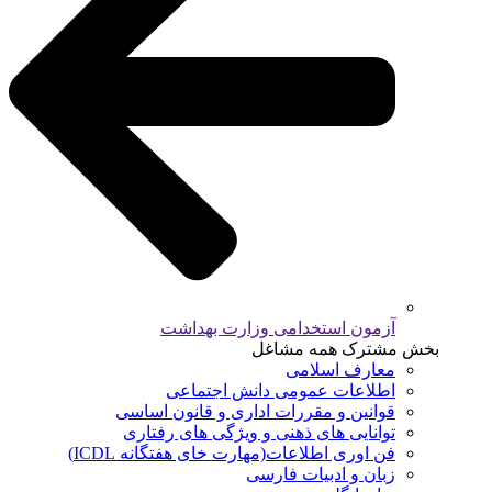
آزمون استخدامی وزارت بهداشت
بخش مشترک همه مشاغل
معارف اسلامی
اطلاعات عمومی دانش اجتماعی
قوانین و مقررات اداری و قانون اساسی
توانایی های ذهنی و ویژگی های رفتاری
فن اوری اطلاعات(مهارت خای هفتگانه ICDL)
زبان و ادبیات فارسی