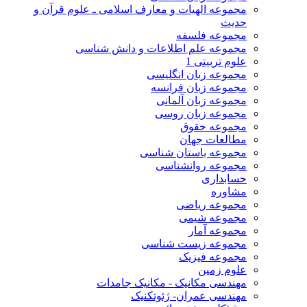
مجموعه الهیات و معارف اسلامی ـ علوم قرآن و
حدیث
مجموعه فلسفه
مجموعه علم اطلاعات و دانش شناسی
علوم تربیتی 1
مجموعه زبان انگلیسی
مجموعه زبان فرانسه
مجموعه زبان آلمانی
مجموعه زبان روسی
مجموعه حقوق
مطالعات جهان
مجموعه باستان شناسی
مجموعه روانشناسی
حسابداری
مشاوره
مجموعه ریاضی
مجموعه شیمی
مجموعه آمار
مجموعه زیست شناسی
مجموعه فیزیک
علوم زمین
مهندسی مکانیک - مکانیک جامدات
مهندسی عمران- ژئوتکنیک