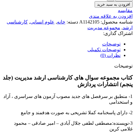
افزودن به سبد خرید
مقايسه
افزودن به علاقه مندی
شناسه محصول:
A1142105
دسته:
خانه
,
علوم انسانی
,
کارشناسی
ارشد
,
مجموعه مدیریت
اشتراک گذاری:
توضیحات
توضیحات تکمیلی
نظرات (0)
توضیحات
کتاب مجموعه سوال های کارشناسی ارشد مدیریت (جلد
پنجم) انتشارات پردازش
1- منطبق بر سرفصل های جدید مصوب آزمون های سراسری ، آزاد
و استخدامی
2- دارای پاسخنامه کملا تشریحی به صورت هدفمند و جامع
3-نویسنده:مصطفی لطفی جلال آبادی – امیر صادقی – محمود
غلامی کرین