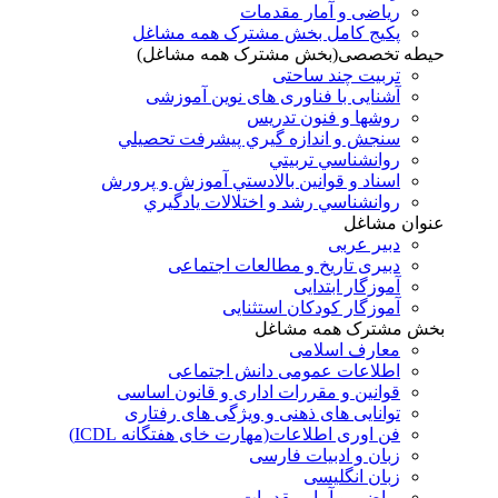
ریاضی و آمار مقدمات
پکیج کامل بخش مشترک همه مشاغل
حیطه تخصصی(بخش مشترک همه مشاغل)
تربیت چند ساحتی
آشنایی با فناوری های نوین آموزشی
روشها و فنون تدريس
سنجش و اندازه گيري پيشرفت تحصيلي
روانشناسي تربيتي
اسناد و قوانين بالادستي آموزش و پرورش
روانشناسي رشد و اختلالات يادگيري
عنوان مشاغل
دبير عربی
دبیری تاریخ و مطالعات اجتماعی
آموزگار ابتدایی
آموزگار کودکان استثنایی
بخش مشترک همه مشاغل
معارف اسلامی
اطلاعات عمومی دانش اجتماعی
قوانین و مقررات اداری و قانون اساسی
توانایی های ذهنی و ویژگی های رفتاری
فن اوری اطلاعات(مهارت خای هفتگانه ICDL)
زبان و ادبیات فارسی
زبان انگلیسی
ریاضی و آمار مقدمات