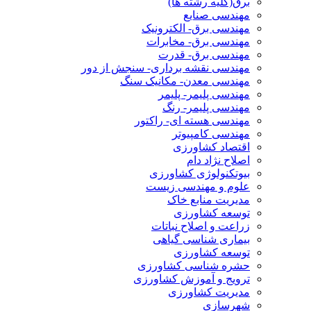
برق(کلیه رشته ها)
مهندسی صنایع
مهندسی برق- الکترونیک
مهندسی برق- مخابرات
مهندسی برق- قدرت
مهندسی نقشه برداری- سنجش از دور
مهندسی معدن- مکانیک سنگ
مهندسی پلیمر- پلیمر
مهندسی پلیمر- رنگ
مهندسی هسته ای- راکتور
مهندسی کامپیوتر
اقتصاد کشاورزی
اصلاح نژاد دام
بیوتکنولوژی کشاورزی
علوم و مهندسی زیست
مدیریت منابع خاک
توسعه کشاورزی
زراعت و اصلاح نباتات
بیماری شناسی گیاهی
توسعه کشاورزی
حشره شناسی کشاورزی
ترویج و آموزش کشاورزی
مدیریت کشاورزی
شهرسازی