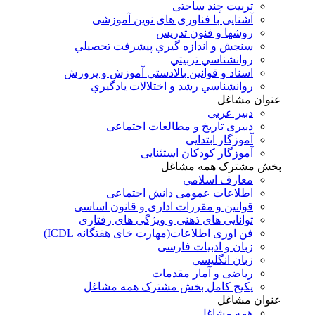
تربیت چند ساحتی
آشنایی با فناوری های نوین آموزشی
روشها و فنون تدريس
سنجش و اندازه گيري پيشرفت تحصيلي
روانشناسي تربيتي
اسناد و قوانين بالادستي آموزش و پرورش
روانشناسي رشد و اختلالات يادگيري
عنوان مشاغل
دبير عربی
دبیری تاریخ و مطالعات اجتماعی
آموزگار ابتدایی
آموزگار کودکان استثنایی
بخش مشترک همه مشاغل
معارف اسلامی
اطلاعات عمومی دانش اجتماعی
قوانین و مقررات اداری و قانون اساسی
توانایی های ذهنی و ویژگی های رفتاری
فن اوری اطلاعات(مهارت خای هفتگانه ICDL)
زبان و ادبیات فارسی
زبان انگلیسی
ریاضی و آمار مقدمات
پکیج کامل بخش مشترک همه مشاغل
عنوان مشاغل
همه مشاغل