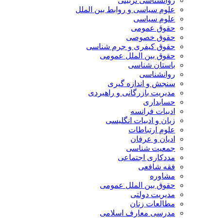
روانشناسی تربیتی
علوم سیاسی و روابط بین الملل
علوم سیاسی
حقوق عمومی
حقوق خصوصی
حقوق کیفری و جرم شناسی
حقوق بین الملل عمومی
باستان شناسی
روانشناسی
سنجش و اندازه گیری
مدیریت بازرگانی و راهبردی
حسابداری
ادبیات فرانسه
زبان و ادبیات انگلیسی
علوم ارتباطات
ادیان و عرفان
جمعیت شناسی
مددکاری اجتماعی
فقه شافعی
مشاوره
حقوق بین الملل عمومی
مدیریت دولتی
مطالعات زنان
مدرسی معارف اسلامی