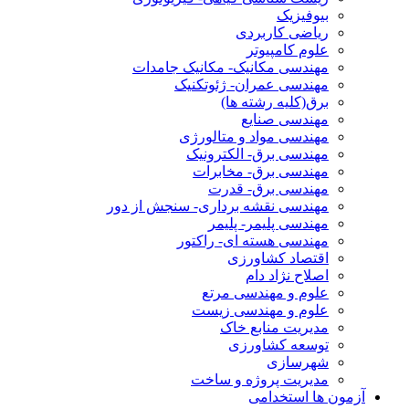
بیوفیزیک
ریاضی کاربردی
علوم کامپیوتر
مهندسی مکانیک- مکانیک جامدات
مهندسی عمران- ژئوتکنیک
برق(کلیه رشته ها)
مهندسی صنایع
مهندسی مواد و متالورژی
مهندسی برق- الکترونیک
مهندسی برق- مخابرات
مهندسی برق- قدرت
مهندسی نقشه برداری- سنجش از دور
مهندسی پلیمر- پلیمر
مهندسی هسته ای- راکتور
اقتصاد کشاورزی
اصلاح نژاد دام
علوم و مهندسی مرتع
علوم و مهندسی زیست
مدیریت منابع خاک
توسعه کشاورزی
شهرسازی
مدیریت پروژه و ساخت
آزمون ها استخدامی