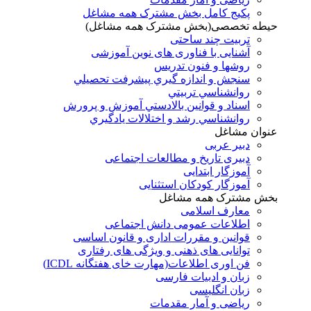
پکیج کامل بخش مشترک همه مشاغل
حیطه تخصصی(بخش مشترک همه مشاغل)
تربیت چند ساحتی
آشنایی با فناوری های نوین آموزشی
روشها و فنون تدريس
سنجش و اندازه گيري پيشرفت تحصيلي
روانشناسي تربيتي
اسناد و قوانين بالادستي آموزش و پرورش
روانشناسي رشد و اختلالات يادگيري
عنوان مشاغل
دبير عربی
دبیری تاریخ و مطالعات اجتماعی
آموزگار ابتدایی
آموزگار کودکان استثنایی
بخش مشترک همه مشاغل
معارف اسلامی
اطلاعات عمومی دانش اجتماعی
قوانین و مقررات اداری و قانون اساسی
توانایی های ذهنی و ویژگی های رفتاری
فن اوری اطلاعات(مهارت خای هفتگانه ICDL)
زبان و ادبیات فارسی
زبان انگلیسی
ریاضی و آمار مقدمات