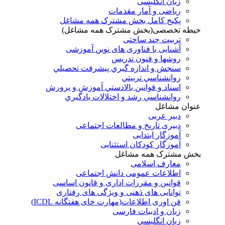
زبان انگلیسی
ریاضی و آمار مقدمات
پکیج کامل بخش مشترک همه مشاغل
حیطه تخصصی(بخش مشترک همه مشاغل)
تربیت چند ساحتی
آشنایی با فناوری های نوین آموزشی
روشها و فنون تدريس
سنجش و اندازه گيري پيشرفت تحصيلي
روانشناسي تربيتي
اسناد و قوانين بالادستي آموزش و پرورش
روانشناسي رشد و اختلالات يادگيري
عنوان مشاغل
دبير عربی
دبیری تاریخ و مطالعات اجتماعی
آموزگار ابتدایی
آموزگار کودکان استثنایی
بخش مشترک همه مشاغل
معارف اسلامی
اطلاعات عمومی دانش اجتماعی
قوانین و مقررات اداری و قانون اساسی
توانایی های ذهنی و ویژگی های رفتاری
فن اوری اطلاعات(مهارت خای هفتگانه ICDL)
زبان و ادبیات فارسی
زبان انگلیسی