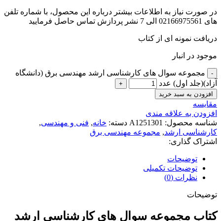
در صورت نیاز به اطلاعات بیشتر درباره این محصول، با شماره تلفن
های 02166975561 الی 7 نشر پردازش تماس حاصل فرمایید
دریافت نمونه ای از کتاب
موجود در انبار
مجموعه سوال های کارشناسی ارشد مهندسی برق (دانشگاه
آزاد)(جلد اول) عدد
افزودن به سبد خرید
مقايسه
افزودن به علاقه مندی
شناسه محصول:
A1251301
دسته:
خانه
,
فنی و مهندسی
,
کارشناسی ارشد
,
مجموعه مهندسی برق
اشتراک گذاری:
توضیحات
توضیحات تکمیلی
نظرات (0)
توضیحات
کتاب مجموعه سوال های کارشناسی ارشد