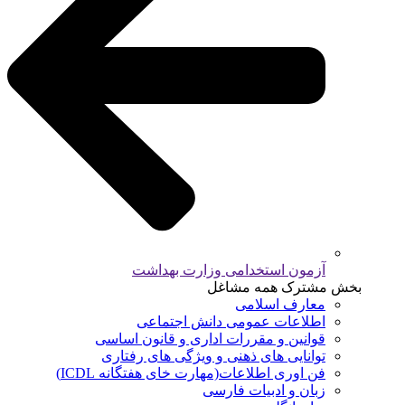
آزمون استخدامی وزارت بهداشت
بخش مشترک همه مشاغل
معارف اسلامی
اطلاعات عمومی دانش اجتماعی
قوانین و مقررات اداری و قانون اساسی
توانایی های ذهنی و ویژگی های رفتاری
فن اوری اطلاعات(مهارت خای هفتگانه ICDL)
زبان و ادبیات فارسی