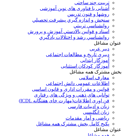
تربیت چند ساحتی
آشنایی با فناوری های نوین آموزشی
روشها و فنون تدريس
سنجش و اندازه گيري پيشرفت تحصيلي
روانشناسي تربيتي
اسناد و قوانين بالادستي آموزش و پرورش
روانشناسي رشد و اختلالات يادگيري
عنوان مشاغل
دبير عربی
دبیری تاریخ و مطالعات اجتماعی
آموزگار ابتدایی
آموزگار کودکان استثنایی
بخش مشترک همه مشاغل
معارف اسلامی
اطلاعات عمومی دانش اجتماعی
قوانین و مقررات اداری و قانون اساسی
توانایی های ذهنی و ویژگی های رفتاری
فن اوری اطلاعات(مهارت خای هفتگانه ICDL)
زبان و ادبیات فارسی
زبان انگلیسی
ریاضی و آمار مقدمات
پکیج کامل بخش مشترک همه مشاغل
عنوان مشاغل
همه مشاغل