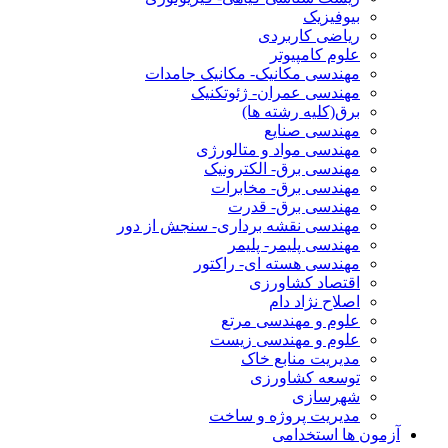
بیوفیزیک
ریاضی کاربردی
علوم کامپیوتر
مهندسی مکانیک- مکانیک جامدات
مهندسی عمران- ژئوتکنیک
برق(کلیه رشته ها)
مهندسی صنایع
مهندسی مواد و متالورژی
مهندسی برق- الکترونیک
مهندسی برق- مخابرات
مهندسی برق- قدرت
مهندسی نقشه برداری- سنجش از دور
مهندسی پلیمر- پلیمر
مهندسی هسته ای- راکتور
اقتصاد کشاورزی
اصلاح نژاد دام
علوم و مهندسی مرتع
علوم و مهندسی زیست
مدیریت منابع خاک
توسعه کشاورزی
شهرسازی
مدیریت پروژه و ساخت
آزمون ها استخدامی