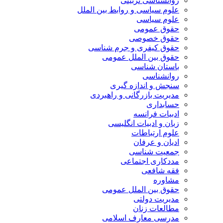
روانشناسی تربیتی
علوم سیاسی و روابط بین الملل
علوم سیاسی
حقوق عمومی
حقوق خصوصی
حقوق کیفری و جرم شناسی
حقوق بین الملل عمومی
باستان شناسی
روانشناسی
سنجش و اندازه گیری
مدیریت بازرگانی و راهبردی
حسابداری
ادبیات فرانسه
زبان و ادبیات انگلیسی
علوم ارتباطات
ادیان و عرفان
جمعیت شناسی
مددکاری اجتماعی
فقه شافعی
مشاوره
حقوق بین الملل عمومی
مدیریت دولتی
مطالعات زنان
مدرسی معارف اسلامی