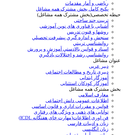
ریاضی و آمار مقدمات
پکیج کامل بخش مشترک همه مشاغل
حیطه تخصصی(بخش مشترک همه مشاغل)
تربیت چند ساحتی
آشنایی با فناوری های نوین آموزشی
روشها و فنون تدريس
سنجش و اندازه گيري پيشرفت تحصيلي
روانشناسي تربيتي
اسناد و قوانين بالادستي آموزش و پرورش
روانشناسي رشد و اختلالات يادگيري
عنوان مشاغل
دبير عربی
دبیری تاریخ و مطالعات اجتماعی
آموزگار ابتدایی
آموزگار کودکان استثنایی
بخش مشترک همه مشاغل
معارف اسلامی
اطلاعات عمومی دانش اجتماعی
قوانین و مقررات اداری و قانون اساسی
توانایی های ذهنی و ویژگی های رفتاری
فن اوری اطلاعات(مهارت خای هفتگانه ICDL)
زبان و ادبیات فارسی
زبان انگلیسی
ریاضی و آمار مقدمات