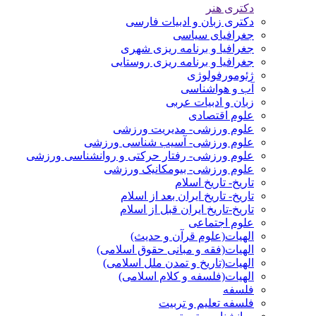
دکتری هنر
دکتری زبان و ادبیات فارسی
جغرافیای سیاسی
جغرافیا و برنامه ریزی شهری
جغرافیا و برنامه ریزی روستایی
ژئومورفولوژی
آب و هواشناسی
زبان و ادبیات عربی
علوم اقتصادی
علوم ورزشی- مدیریت ورزشی
علوم ورزشی- آسیب شناسی ورزشی
علوم ورزشی- رفتار حرکتی و روانشناسی ورزشی
علوم ورزشی- بیومکانیک ورزشی
تاریخ- تاریخ اسلام
تاریخ- تاریخ ایران بعد از اسلام
تاریخ-تاریخ ایران قبل از اسلام
علوم اجتماعی
الهیات(علوم قرآن و حدیث)
الهیات(فقه و مبانی حقوق اسلامی)
الهیات(تاریخ و تمدن ملل اسلامی)
الهیات(فلسفه و کلام اسلامی)
فلسفه
فلسفه تعلیم و تربیت