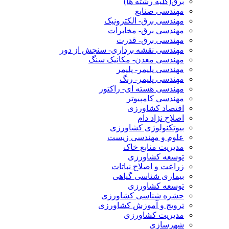
برق(کلیه رشته ها)
مهندسی صنایع
مهندسی برق- الکترونیک
مهندسی برق- مخابرات
مهندسی برق- قدرت
مهندسی نقشه برداری- سنجش از دور
مهندسی معدن- مکانیک سنگ
مهندسی پلیمر- پلیمر
مهندسی پلیمر- رنگ
مهندسی هسته ای- راکتور
مهندسی کامپیوتر
اقتصاد کشاورزی
اصلاح نژاد دام
بیوتکنولوژی کشاورزی
علوم و مهندسی زیست
مدیریت منابع خاک
توسعه کشاورزی
زراعت و اصلاح نباتات
بیماری شناسی گیاهی
توسعه کشاورزی
حشره شناسی کشاورزی
ترویج و آموزش کشاورزی
مدیریت کشاورزی
شهرسازی