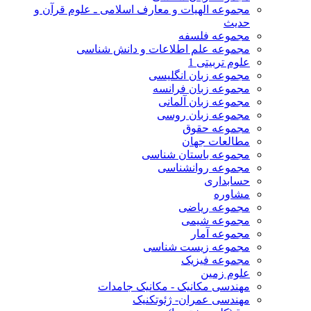
مجموعه الهیات و معارف اسلامی ـ علوم قرآن و
حدیث
مجموعه فلسفه
مجموعه علم اطلاعات و دانش شناسی
علوم تربیتی 1
مجموعه زبان انگلیسی
مجموعه زبان فرانسه
مجموعه زبان آلمانی
مجموعه زبان روسی
مجموعه حقوق
مطالعات جهان
مجموعه باستان شناسی
مجموعه روانشناسی
حسابداری
مشاوره
مجموعه ریاضی
مجموعه شیمی
مجموعه آمار
مجموعه زیست شناسی
مجموعه فیزیک
علوم زمین
مهندسی مکانیک - مکانیک جامدات
مهندسی عمران- ژئوتکنیک