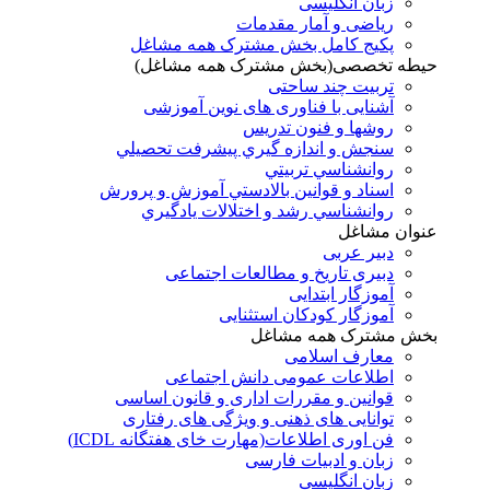
زبان انگلیسی
ریاضی و آمار مقدمات
پکیج کامل بخش مشترک همه مشاغل
حیطه تخصصی(بخش مشترک همه مشاغل)
تربیت چند ساحتی
آشنایی با فناوری های نوین آموزشی
روشها و فنون تدريس
سنجش و اندازه گيري پيشرفت تحصيلي
روانشناسي تربيتي
اسناد و قوانين بالادستي آموزش و پرورش
روانشناسي رشد و اختلالات يادگيري
عنوان مشاغل
دبير عربی
دبیری تاریخ و مطالعات اجتماعی
آموزگار ابتدایی
آموزگار کودکان استثنایی
بخش مشترک همه مشاغل
معارف اسلامی
اطلاعات عمومی دانش اجتماعی
قوانین و مقررات اداری و قانون اساسی
توانایی های ذهنی و ویژگی های رفتاری
فن اوری اطلاعات(مهارت خای هفتگانه ICDL)
زبان و ادبیات فارسی
زبان انگلیسی