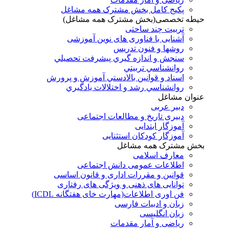
پکیج کامل بخش مشترک همه مشاغل
حیطه تخصصی(بخش مشترک همه مشاغل)
تربیت چند ساحتی
آشنایی با فناوری های نوین آموزشی
روشها و فنون تدريس
سنجش و اندازه گيري پيشرفت تحصيلي
روانشناسي تربيتي
اسناد و قوانين بالادستي آموزش و پرورش
روانشناسي رشد و اختلالات يادگيري
عنوان مشاغل
دبير عربی
دبیری تاریخ و مطالعات اجتماعی
آموزگار ابتدایی
آموزگار کودکان استثنایی
بخش مشترک همه مشاغل
معارف اسلامی
اطلاعات عمومی دانش اجتماعی
قوانین و مقررات اداری و قانون اساسی
توانایی های ذهنی و ویژگی های رفتاری
فن اوری اطلاعات(مهارت خای هفتگانه ICDL)
زبان و ادبیات فارسی
زبان انگلیسی
ریاضی و آمار مقدمات