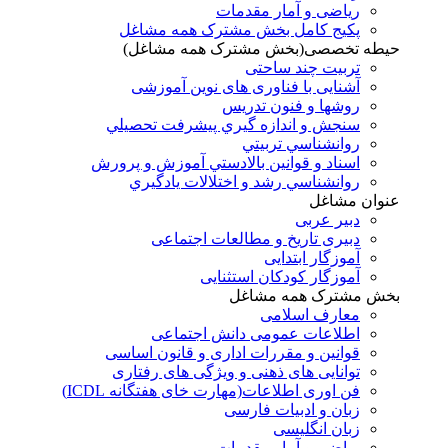
ریاضی و آمار مقدمات
پکیج کامل بخش مشترک همه مشاغل
حیطه تخصصی(بخش مشترک همه مشاغل)
تربیت چند ساحتی
آشنایی با فناوری های نوین آموزشی
روشها و فنون تدريس
سنجش و اندازه گيري پيشرفت تحصيلي
روانشناسي تربيتي
اسناد و قوانين بالادستي آموزش و پرورش
روانشناسي رشد و اختلالات يادگيري
عنوان مشاغل
دبير عربی
دبیری تاریخ و مطالعات اجتماعی
آموزگار ابتدایی
آموزگار کودکان استثنایی
بخش مشترک همه مشاغل
معارف اسلامی
اطلاعات عمومی دانش اجتماعی
قوانین و مقررات اداری و قانون اساسی
توانایی های ذهنی و ویژگی های رفتاری
فن اوری اطلاعات(مهارت خای هفتگانه ICDL)
زبان و ادبیات فارسی
زبان انگلیسی
ریاضی و آمار مقدمات