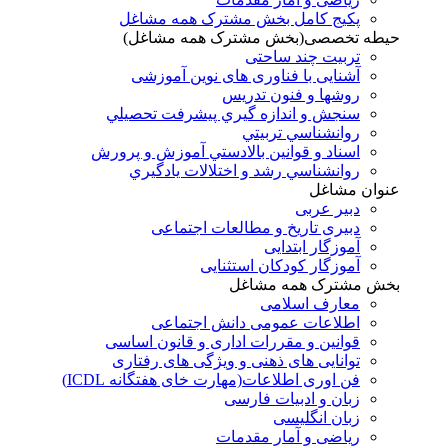
پکیج کامل بخش مشترک همه مشاغل
حیطه تخصصی(بخش مشترک همه مشاغل)
تربیت چند ساحتی
آشنایی با فناوری های نوین آموزشی
روشها و فنون تدريس
سنجش و اندازه گيري پيشرفت تحصيلي
روانشناسي تربيتي
اسناد و قوانين بالادستي آموزش و پرورش
روانشناسي رشد و اختلالات يادگيري
عنوان مشاغل
دبير عربی
دبیری تاریخ و مطالعات اجتماعی
آموزگار ابتدایی
آموزگار کودکان استثنایی
بخش مشترک همه مشاغل
معارف اسلامی
اطلاعات عمومی دانش اجتماعی
قوانین و مقررات اداری و قانون اساسی
توانایی های ذهنی و ویژگی های رفتاری
فن اوری اطلاعات(مهارت خای هفتگانه ICDL)
زبان و ادبیات فارسی
زبان انگلیسی
ریاضی و آمار مقدمات