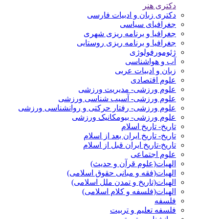
دکتری هنر
دکتری زبان و ادبیات فارسی
جغرافیای سیاسی
جغرافیا و برنامه ریزی شهری
جغرافیا و برنامه ریزی روستایی
ژئومورفولوژی
آب و هواشناسی
زبان و ادبیات عربی
علوم اقتصادی
علوم ورزشی- مدیریت ورزشی
علوم ورزشی- آسیب شناسی ورزشی
علوم ورزشی- رفتار حرکتی و روانشناسی ورزشی
علوم ورزشی- بیومکانیک ورزشی
تاریخ- تاریخ اسلام
تاریخ- تاریخ ایران بعد از اسلام
تاریخ-تاریخ ایران قبل از اسلام
علوم اجتماعی
الهیات(علوم قرآن و حدیث)
الهیات(فقه و مبانی حقوق اسلامی)
الهیات(تاریخ و تمدن ملل اسلامی)
الهیات(فلسفه و کلام اسلامی)
فلسفه
فلسفه تعلیم و تربیت