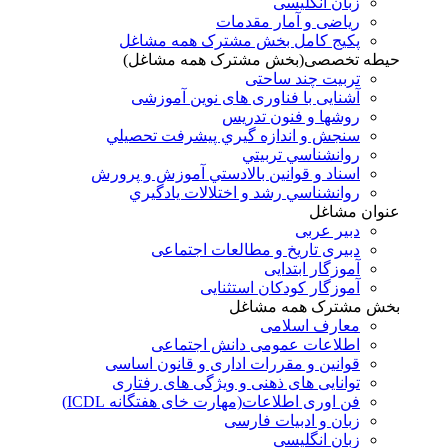
زبان انگلیسی
ریاضی و آمار مقدمات
پکیج کامل بخش مشترک همه مشاغل
حیطه تخصصی(بخش مشترک همه مشاغل)
تربیت چند ساحتی
آشنایی با فناوری های نوین آموزشی
روشها و فنون تدريس
سنجش و اندازه گيري پيشرفت تحصيلي
روانشناسي تربيتي
اسناد و قوانين بالادستي آموزش و پرورش
روانشناسي رشد و اختلالات يادگيري
عنوان مشاغل
دبير عربی
دبیری تاریخ و مطالعات اجتماعی
آموزگار ابتدایی
آموزگار کودکان استثنایی
بخش مشترک همه مشاغل
معارف اسلامی
اطلاعات عمومی دانش اجتماعی
قوانین و مقررات اداری و قانون اساسی
توانایی های ذهنی و ویژگی های رفتاری
فن اوری اطلاعات(مهارت خای هفتگانه ICDL)
زبان و ادبیات فارسی
زبان انگلیسی