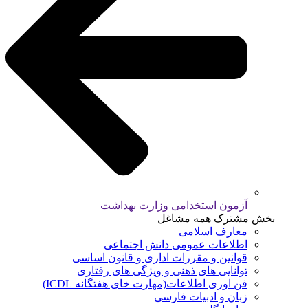
آزمون استخدامی وزارت بهداشت
بخش مشترک همه مشاغل
معارف اسلامی
اطلاعات عمومی دانش اجتماعی
قوانین و مقررات اداری و قانون اساسی
توانایی های ذهنی و ویژگی های رفتاری
فن اوری اطلاعات(مهارت خای هفتگانه ICDL)
زبان و ادبیات فارسی