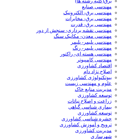
برق(کلیه رشته ها)
مهندسی صنایع
مهندسی برق- الکترونیک
مهندسی برق- مخابرات
مهندسی برق- قدرت
مهندسی نقشه برداری- سنجش از دور
مهندسی معدن- مکانیک سنگ
مهندسی پلیمر- پلیمر
مهندسی پلیمر- رنگ
مهندسی هسته ای- راکتور
مهندسی کامپیوتر
اقتصاد کشاورزی
اصلاح نژاد دام
بیوتکنولوژی کشاورزی
علوم و مهندسی زیست
مدیریت منابع خاک
توسعه کشاورزی
زراعت و اصلاح نباتات
بیماری شناسی گیاهی
توسعه کشاورزی
حشره شناسی کشاورزی
ترویج و آموزش کشاورزی
مدیریت کشاورزی
شهرسازی