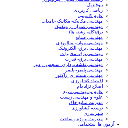
بیوفیزیک
ریاضی کاربردی
علوم کامپیوتر
مهندسی مکانیک- مکانیک جامدات
مهندسی عمران- ژئوتکنیک
برق(کلیه رشته ها)
مهندسی صنایع
مهندسی مواد و متالورژی
مهندسی برق- الکترونیک
مهندسی برق- مخابرات
مهندسی برق- قدرت
مهندسی نقشه برداری- سنجش از دور
مهندسی پلیمر- پلیمر
مهندسی هسته ای- راکتور
اقتصاد کشاورزی
اصلاح نژاد دام
علوم و مهندسی مرتع
علوم و مهندسی زیست
مدیریت منابع خاک
توسعه کشاورزی
شهرسازی
مدیریت پروژه و ساخت
آزمون ها استخدامی