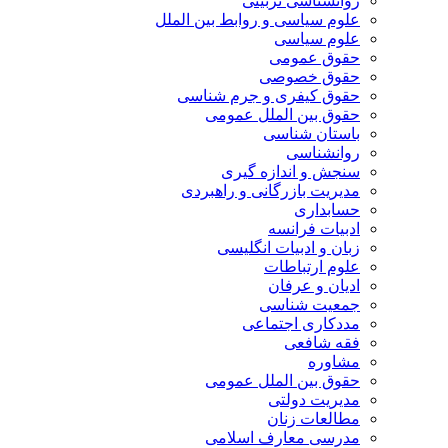
روانشناسی تربیتی
علوم سیاسی و روابط بین الملل
علوم سیاسی
حقوق عمومی
حقوق خصوصی
حقوق کیفری و جرم شناسی
حقوق بین الملل عمومی
باستان شناسی
روانشناسی
سنجش و اندازه گیری
مدیریت بازرگانی و راهبردی
حسابداری
ادبیات فرانسه
زبان و ادبیات انگلیسی
علوم ارتباطات
ادیان و عرفان
جمعیت شناسی
مددکاری اجتماعی
فقه شافعی
مشاوره
حقوق بین الملل عمومی
مدیریت دولتی
مطالعات زنان
مدرسی معارف اسلامی