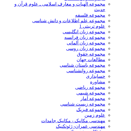
مجموعه الهیات و معارف اسلامی ـ علوم قرآن و
حدیث
مجموعه فلسفه
مجموعه علم اطلاعات و دانش شناسی
علوم تربیتی 1
مجموعه زبان انگلیسی
مجموعه زبان فرانسه
مجموعه زبان آلمانی
مجموعه زبان روسی
مجموعه حقوق
مطالعات جهان
مجموعه باستان شناسی
مجموعه روانشناسی
حسابداری
مشاوره
مجموعه ریاضی
مجموعه شیمی
مجموعه آمار
مجموعه زیست شناسی
مجموعه فیزیک
علوم زمین
مهندسی مکانیک - مکانیک جامدات
مهندسی عمران- ژئوتکنیک