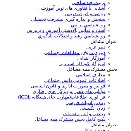
تربیت چند ساحتی
آشنایی با فناوری های نوین آموزشی
روشها و فنون تدريس
سنجش و اندازه گيري پيشرفت تحصيلي
روانشناسي تربيتي
اسناد و قوانين بالادستي آموزش و پرورش
روانشناسي رشد و اختلالات يادگيري
عنوان مشاغل
دبير عربی
دبیری تاریخ و مطالعات اجتماعی
آموزگار ابتدایی
آموزگار کودکان استثنایی
بخش مشترک همه مشاغل
معارف اسلامی
اطلاعات عمومی دانش اجتماعی
قوانین و مقررات اداری و قانون اساسی
توانایی های ذهنی و ویژگی های رفتاری
فن اوری اطلاعات(مهارت خای هفتگانه ICDL)
زبان و ادبیات فارسی
زبان انگلیسی
ریاضی و آمار مقدمات
پکیج کامل بخش مشترک همه مشاغل
عنوان مشاغل
همه مشاغل