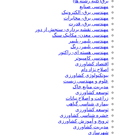
برق(کلیه رشته ها)
مهندسی صنایع
مهندسی برق- الکترونیک
مهندسی برق- مخابرات
مهندسی برق- قدرت
مهندسی نقشه برداری- سنجش از دور
مهندسی معدن- مکانیک سنگ
مهندسی پلیمر- پلیمر
مهندسی پلیمر- رنگ
مهندسی هسته ای- راکتور
مهندسی کامپیوتر
اقتصاد کشاورزی
اصلاح نژاد دام
بیوتکنولوژی کشاورزی
علوم و مهندسی زیست
مدیریت منابع خاک
توسعه کشاورزی
زراعت و اصلاح نباتات
بیماری شناسی گیاهی
توسعه کشاورزی
حشره شناسی کشاورزی
ترویج و آموزش کشاورزی
مدیریت کشاورزی
شهرسازی