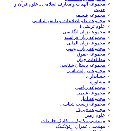
مجموعه الهیات و معارف اسلامی ـ علوم قرآن و
حدیث
مجموعه فلسفه
مجموعه علم اطلاعات و دانش شناسی
علوم تربیتی 1
مجموعه زبان انگلیسی
مجموعه زبان فرانسه
مجموعه زبان آلمانی
مجموعه زبان روسی
مجموعه حقوق
مطالعات جهان
مجموعه باستان شناسی
مجموعه روانشناسی
حسابداری
مشاوره
مجموعه ریاضی
مجموعه شیمی
مجموعه آمار
مجموعه زیست شناسی
مجموعه فیزیک
علوم زمین
مهندسی مکانیک - مکانیک جامدات
مهندسی عمران- ژئوتکنیک