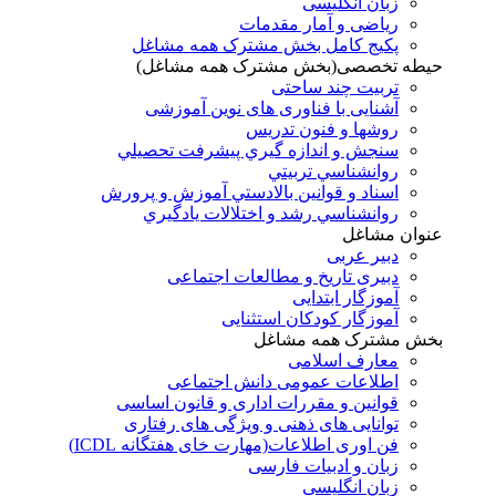
زبان انگلیسی
ریاضی و آمار مقدمات
پکیج کامل بخش مشترک همه مشاغل
حیطه تخصصی(بخش مشترک همه مشاغل)
تربیت چند ساحتی
آشنایی با فناوری های نوین آموزشی
روشها و فنون تدريس
سنجش و اندازه گيري پيشرفت تحصيلي
روانشناسي تربيتي
اسناد و قوانين بالادستي آموزش و پرورش
روانشناسي رشد و اختلالات يادگيري
عنوان مشاغل
دبير عربی
دبیری تاریخ و مطالعات اجتماعی
آموزگار ابتدایی
آموزگار کودکان استثنایی
بخش مشترک همه مشاغل
معارف اسلامی
اطلاعات عمومی دانش اجتماعی
قوانین و مقررات اداری و قانون اساسی
توانایی های ذهنی و ویژگی های رفتاری
فن اوری اطلاعات(مهارت خای هفتگانه ICDL)
زبان و ادبیات فارسی
زبان انگلیسی