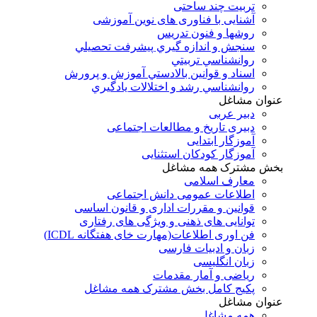
تربیت چند ساحتی
آشنایی با فناوری های نوین آموزشی
روشها و فنون تدريس
سنجش و اندازه گيري پيشرفت تحصيلي
روانشناسي تربيتي
اسناد و قوانين بالادستي آموزش و پرورش
روانشناسي رشد و اختلالات يادگيري
عنوان مشاغل
دبير عربی
دبیری تاریخ و مطالعات اجتماعی
آموزگار ابتدایی
آموزگار کودکان استثنایی
بخش مشترک همه مشاغل
معارف اسلامی
اطلاعات عمومی دانش اجتماعی
قوانین و مقررات اداری و قانون اساسی
توانایی های ذهنی و ویژگی های رفتاری
فن اوری اطلاعات(مهارت خای هفتگانه ICDL)
زبان و ادبیات فارسی
زبان انگلیسی
ریاضی و آمار مقدمات
پکیج کامل بخش مشترک همه مشاغل
عنوان مشاغل
همه مشاغل