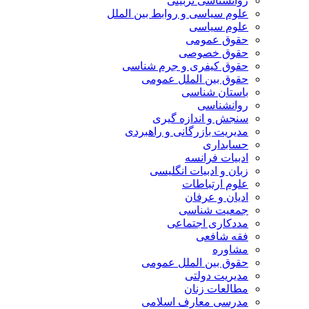
روانشناسی تربیتی
علوم سیاسی و روابط بین الملل
علوم سیاسی
حقوق عمومی
حقوق خصوصی
حقوق کیفری و جرم شناسی
حقوق بین الملل عمومی
باستان شناسی
روانشناسی
سنجش و اندازه گیری
مدیریت بازرگانی و راهبردی
حسابداری
ادبیات فرانسه
زبان و ادبیات انگلیسی
علوم ارتباطات
ادیان و عرفان
جمعیت شناسی
مددکاری اجتماعی
فقه شافعی
مشاوره
حقوق بین الملل عمومی
مدیریت دولتی
مطالعات زنان
مدرسی معارف اسلامی