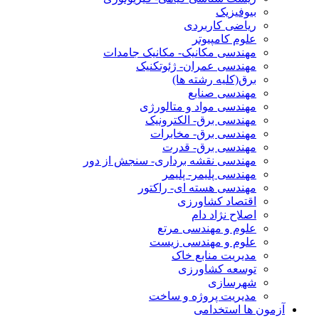
بیوفیزیک
ریاضی کاربردی
علوم کامپیوتر
مهندسی مکانیک- مکانیک جامدات
مهندسی عمران- ژئوتکنیک
برق(کلیه رشته ها)
مهندسی صنایع
مهندسی مواد و متالورژی
مهندسی برق- الکترونیک
مهندسی برق- مخابرات
مهندسی برق- قدرت
مهندسی نقشه برداری- سنجش از دور
مهندسی پلیمر- پلیمر
مهندسی هسته ای- راکتور
اقتصاد کشاورزی
اصلاح نژاد دام
علوم و مهندسی مرتع
علوم و مهندسی زیست
مدیریت منابع خاک
توسعه کشاورزی
شهرسازی
مدیریت پروژه و ساخت
آزمون ها استخدامی