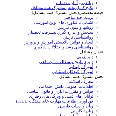
ریاضی و آمار مقدمات
پکیج کامل بخش مشترک همه مشاغل
حیطه تخصصی(بخش مشترک همه مشاغل)
تربیت چند ساحتی
آشنایی با فناوری های نوین آموزشی
روشها و فنون تدريس
سنجش و اندازه گيري پيشرفت تحصيلي
روانشناسي تربيتي
اسناد و قوانين بالادستي آموزش و پرورش
روانشناسي رشد و اختلالات يادگيري
عنوان مشاغل
دبير عربی
دبیری تاریخ و مطالعات اجتماعی
آموزگار ابتدایی
آموزگار کودکان استثنایی
بخش مشترک همه مشاغل
معارف اسلامی
اطلاعات عمومی دانش اجتماعی
قوانین و مقررات اداری و قانون اساسی
توانایی های ذهنی و ویژگی های رفتاری
فن اوری اطلاعات(مهارت خای هفتگانه ICDL)
زبان و ادبیات فارسی
زبان انگلیسی
ریاضی و آمار مقدمات