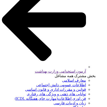
آزمون استخدامی وزارت بهداشت
بخش مشترک همه مشاغل
معارف اسلامی
اطلاعات عمومی دانش اجتماعی
قوانین و مقررات اداری و قانون اساسی
توانایی های ذهنی و ویژگی های رفتاری
فن اوری اطلاعات(مهارت خای هفتگانه ICDL)
زبان و ادبیات فارسی