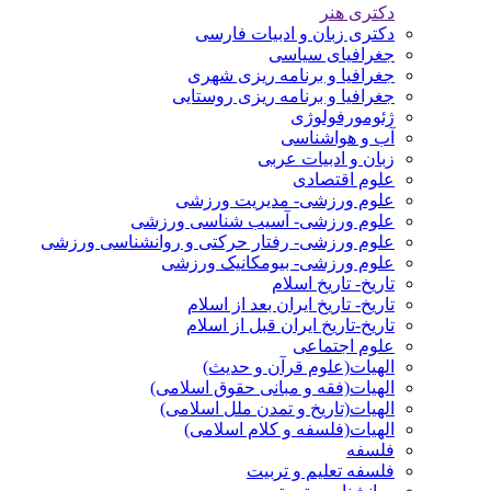
دکتری هنر
دکتری زبان و ادبیات فارسی
جغرافیای سیاسی
جغرافیا و برنامه ریزی شهری
جغرافیا و برنامه ریزی روستایی
ژئومورفولوژی
آب و هواشناسی
زبان و ادبیات عربی
علوم اقتصادی
علوم ورزشی- مدیریت ورزشی
علوم ورزشی- آسیب شناسی ورزشی
علوم ورزشی- رفتار حرکتی و روانشناسی ورزشی
علوم ورزشی- بیومکانیک ورزشی
تاریخ- تاریخ اسلام
تاریخ- تاریخ ایران بعد از اسلام
تاریخ-تاریخ ایران قبل از اسلام
علوم اجتماعی
الهیات(علوم قرآن و حدیث)
الهیات(فقه و مبانی حقوق اسلامی)
الهیات(تاریخ و تمدن ملل اسلامی)
الهیات(فلسفه و کلام اسلامی)
فلسفه
فلسفه تعلیم و تربیت