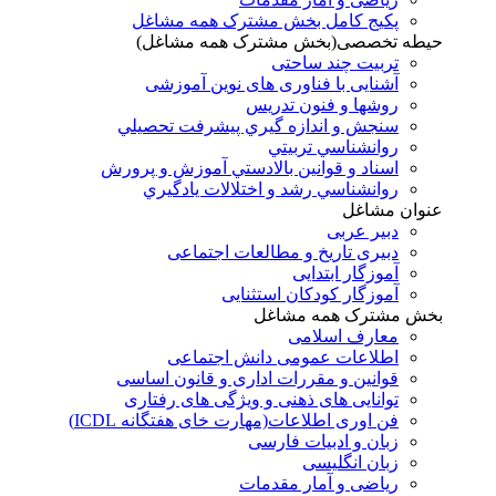
پکیج کامل بخش مشترک همه مشاغل
حیطه تخصصی(بخش مشترک همه مشاغل)
تربیت چند ساحتی
آشنایی با فناوری های نوین آموزشی
روشها و فنون تدريس
سنجش و اندازه گيري پيشرفت تحصيلي
روانشناسي تربيتي
اسناد و قوانين بالادستي آموزش و پرورش
روانشناسي رشد و اختلالات يادگيري
عنوان مشاغل
دبير عربی
دبیری تاریخ و مطالعات اجتماعی
آموزگار ابتدایی
آموزگار کودکان استثنایی
بخش مشترک همه مشاغل
معارف اسلامی
اطلاعات عمومی دانش اجتماعی
قوانین و مقررات اداری و قانون اساسی
توانایی های ذهنی و ویژگی های رفتاری
فن اوری اطلاعات(مهارت خای هفتگانه ICDL)
زبان و ادبیات فارسی
زبان انگلیسی
ریاضی و آمار مقدمات