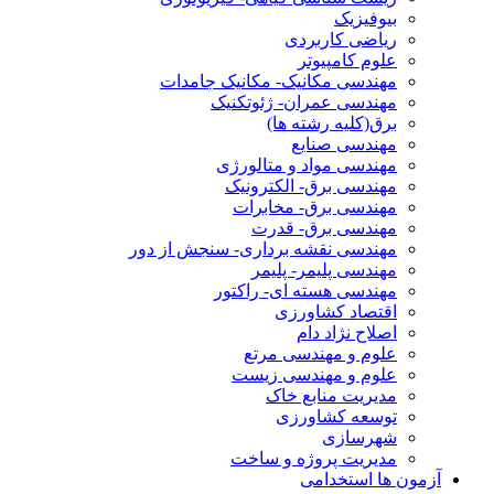
بیوفیزیک
ریاضی کاربردی
علوم کامپیوتر
مهندسی مکانیک- مکانیک جامدات
مهندسی عمران- ژئوتکنیک
برق(کلیه رشته ها)
مهندسی صنایع
مهندسی مواد و متالورژی
مهندسی برق- الکترونیک
مهندسی برق- مخابرات
مهندسی برق- قدرت
مهندسی نقشه برداری- سنجش از دور
مهندسی پلیمر- پلیمر
مهندسی هسته ای- راکتور
اقتصاد کشاورزی
اصلاح نژاد دام
علوم و مهندسی مرتع
علوم و مهندسی زیست
مدیریت منابع خاک
توسعه کشاورزی
شهرسازی
مدیریت پروژه و ساخت
آزمون ها استخدامی