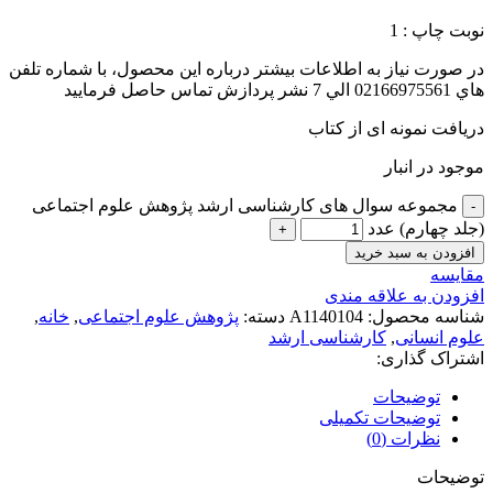
نوبت چاپ : 1
در صورت نياز به اطلاعات بيشتر درباره اين محصول، با شماره تلفن
هاي 02166975561 الي 7 نشر پردازش تماس حاصل فرماييد
دریافت نمونه ای از کتاب
موجود در انبار
مجموعه سوال های کارشناسی ارشد پژوهش علوم اجتماعی
(جلد چهارم) عدد
افزودن به سبد خرید
مقايسه
افزودن به علاقه مندی
شناسه محصول:
A1140104
دسته:
پژوهش علوم اجتماعی
,
خانه
,
علوم انسانی
,
کارشناسی ارشد
اشتراک گذاری:
توضیحات
توضیحات تکمیلی
نظرات (0)
توضیحات