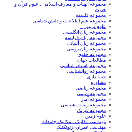
مجموعه الهیات و معارف اسلامی ـ علوم قرآن و
حدیث
مجموعه فلسفه
مجموعه علم اطلاعات و دانش شناسی
علوم تربیتی 1
مجموعه زبان انگلیسی
مجموعه زبان فرانسه
مجموعه زبان آلمانی
مجموعه زبان روسی
مجموعه حقوق
مطالعات جهان
مجموعه باستان شناسی
مجموعه روانشناسی
حسابداری
مشاوره
مجموعه ریاضی
مجموعه شیمی
مجموعه آمار
مجموعه زیست شناسی
مجموعه فیزیک
علوم زمین
مهندسی مکانیک - مکانیک جامدات
مهندسی عمران- ژئوتکنیک