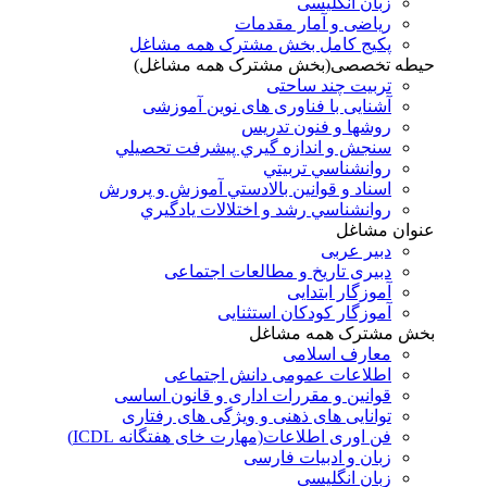
زبان انگلیسی
ریاضی و آمار مقدمات
پکیج کامل بخش مشترک همه مشاغل
حیطه تخصصی(بخش مشترک همه مشاغل)
تربیت چند ساحتی
آشنایی با فناوری های نوین آموزشی
روشها و فنون تدريس
سنجش و اندازه گيري پيشرفت تحصيلي
روانشناسي تربيتي
اسناد و قوانين بالادستي آموزش و پرورش
روانشناسي رشد و اختلالات يادگيري
عنوان مشاغل
دبير عربی
دبیری تاریخ و مطالعات اجتماعی
آموزگار ابتدایی
آموزگار کودکان استثنایی
بخش مشترک همه مشاغل
معارف اسلامی
اطلاعات عمومی دانش اجتماعی
قوانین و مقررات اداری و قانون اساسی
توانایی های ذهنی و ویژگی های رفتاری
فن اوری اطلاعات(مهارت خای هفتگانه ICDL)
زبان و ادبیات فارسی
زبان انگلیسی