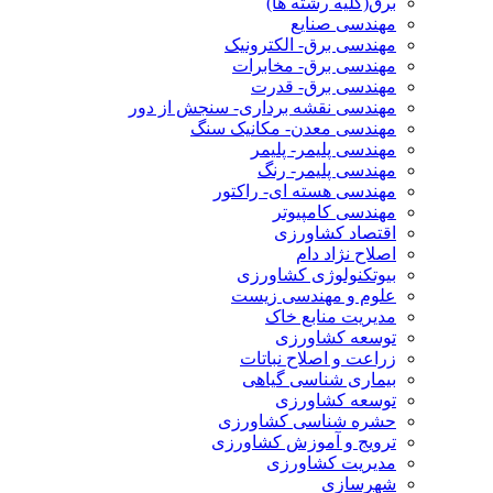
برق(کلیه رشته ها)
مهندسی صنایع
مهندسی برق- الکترونیک
مهندسی برق- مخابرات
مهندسی برق- قدرت
مهندسی نقشه برداری- سنجش از دور
مهندسی معدن- مکانیک سنگ
مهندسی پلیمر- پلیمر
مهندسی پلیمر- رنگ
مهندسی هسته ای- راکتور
مهندسی کامپیوتر
اقتصاد کشاورزی
اصلاح نژاد دام
بیوتکنولوژی کشاورزی
علوم و مهندسی زیست
مدیریت منابع خاک
توسعه کشاورزی
زراعت و اصلاح نباتات
بیماری شناسی گیاهی
توسعه کشاورزی
حشره شناسی کشاورزی
ترویج و آموزش کشاورزی
مدیریت کشاورزی
شهرسازی