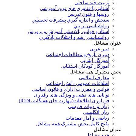
تربیت چند ساحتی
آشنایی با فناوری های نوین آموزشی
روشها و فنون تدريس
سنجش و اندازه گيري پيشرفت تحصيلي
روانشناسي تربيتي
اسناد و قوانين بالادستي آموزش و پرورش
روانشناسي رشد و اختلالات يادگيري
عنوان مشاغل
دبير عربی
دبیری تاریخ و مطالعات اجتماعی
آموزگار ابتدایی
آموزگار کودکان استثنایی
بخش مشترک همه مشاغل
معارف اسلامی
اطلاعات عمومی دانش اجتماعی
قوانین و مقررات اداری و قانون اساسی
توانایی های ذهنی و ویژگی های رفتاری
فن اوری اطلاعات(مهارت خای هفتگانه ICDL)
زبان و ادبیات فارسی
زبان انگلیسی
ریاضی و آمار مقدمات
پکیج کامل بخش مشترک همه مشاغل
عنوان مشاغل
همه مشاغل