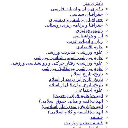
دکتری هنر
دکتری زبان و ادبیات فارسی
جغرافیای سیاسی
جغرافیا و برنامه ریزی شهری
جغرافیا و برنامه ریزی روستایی
ژئومورفولوژی
آب و هواشناسی
زبان و ادبیات عربی
علوم اقتصادی
علوم ورزشی- مدیریت ورزشی
علوم ورزشی- آسیب شناسی ورزشی
علوم ورزشی- رفتار حرکتی و روانشناسی ورزشی
علوم ورزشی- بیومکانیک ورزشی
تاریخ- تاریخ اسلام
تاریخ- تاریخ ایران بعد از اسلام
تاریخ-تاریخ ایران قبل از اسلام
علوم اجتماعی
الهیات(علوم قرآن و حدیث)
الهیات(فقه و مبانی حقوق اسلامی)
الهیات(تاریخ و تمدن ملل اسلامی)
الهیات(فلسفه و کلام اسلامی)
فلسفه
فلسفه تعلیم و تربیت