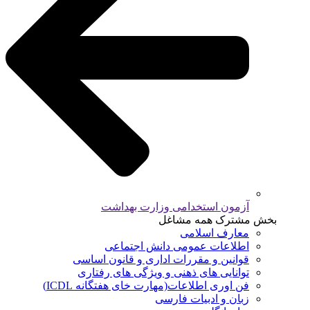
آزمون استخدامی وزارت بهداشت
بخش مشترک همه مشاغل
معارف اسلامی
اطلاعات عمومی دانش اجتماعی
قوانین و مقررات اداری و قانون اساسی
توانایی های ذهنی و ویژگی های رفتاری
فن اوری اطلاعات(مهارت خای هفتگانه ICDL)
زبان و ادبیات فارسی