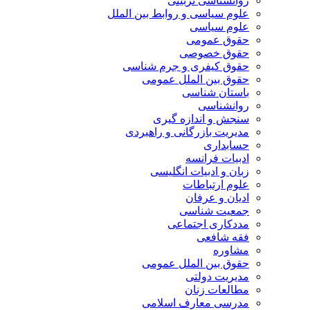
روانشناسی تربیتی
علوم سیاسی و روابط بین الملل
علوم سیاسی
حقوق عمومی
حقوق خصوصی
حقوق کیفری و جرم شناسی
حقوق بین الملل عمومی
باستان شناسی
روانشناسی
سنجش و اندازه گیری
مدیریت بازرگانی و راهبردی
حسابداری
ادبیات فرانسه
زبان و ادبیات انگلیسی
علوم ارتباطات
ادیان و عرفان
جمعیت شناسی
مددکاری اجتماعی
فقه شافعی
مشاوره
حقوق بین الملل عمومی
مدیریت دولتی
مطالعات زنان
مدرسی معارف اسلامی