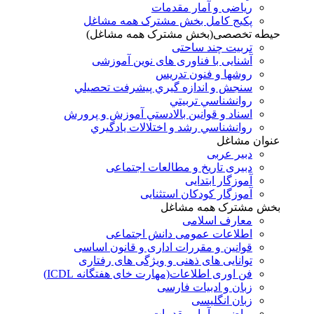
ریاضی و آمار مقدمات
پکیج کامل بخش مشترک همه مشاغل
حیطه تخصصی(بخش مشترک همه مشاغل)
تربیت چند ساحتی
آشنایی با فناوری های نوین آموزشی
روشها و فنون تدريس
سنجش و اندازه گيري پيشرفت تحصيلي
روانشناسي تربيتي
اسناد و قوانين بالادستي آموزش و پرورش
روانشناسي رشد و اختلالات يادگيري
عنوان مشاغل
دبير عربی
دبیری تاریخ و مطالعات اجتماعی
آموزگار ابتدایی
آموزگار کودکان استثنایی
بخش مشترک همه مشاغل
معارف اسلامی
اطلاعات عمومی دانش اجتماعی
قوانین و مقررات اداری و قانون اساسی
توانایی های ذهنی و ویژگی های رفتاری
فن اوری اطلاعات(مهارت خای هفتگانه ICDL)
زبان و ادبیات فارسی
زبان انگلیسی
ریاضی و آمار مقدمات