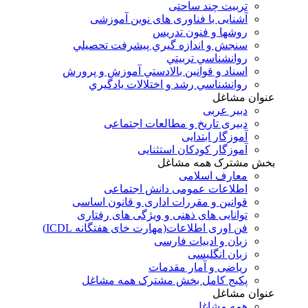
تربیت چند ساحتی
آشنایی با فناوری های نوین آموزشی
روشها و فنون تدريس
سنجش و اندازه گيري پيشرفت تحصيلي
روانشناسي تربيتي
اسناد و قوانين بالادستي آموزش و پرورش
روانشناسي رشد و اختلالات يادگيري
عنوان مشاغل
دبير عربی
دبیری تاریخ و مطالعات اجتماعی
آموزگار ابتدایی
آموزگار کودکان استثنایی
بخش مشترک همه مشاغل
معارف اسلامی
اطلاعات عمومی دانش اجتماعی
قوانین و مقررات اداری و قانون اساسی
توانایی های ذهنی و ویژگی های رفتاری
فن اوری اطلاعات(مهارت خای هفتگانه ICDL)
زبان و ادبیات فارسی
زبان انگلیسی
ریاضی و آمار مقدمات
پکیج کامل بخش مشترک همه مشاغل
عنوان مشاغل
همه مشاغل