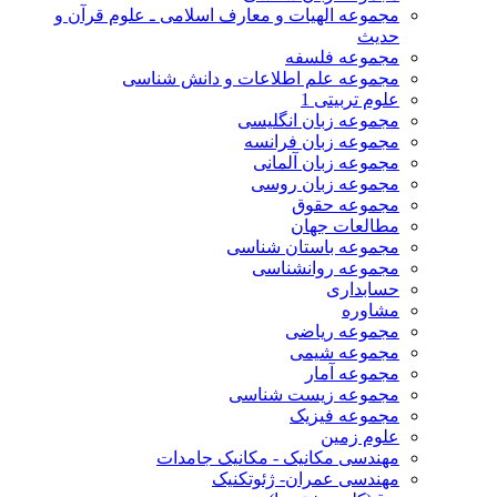
مجموعه الهیات و معارف اسلامی ـ علوم قرآن و
حدیث
مجموعه فلسفه
مجموعه علم اطلاعات و دانش شناسی
علوم تربیتی 1
مجموعه زبان انگلیسی
مجموعه زبان فرانسه
مجموعه زبان آلمانی
مجموعه زبان روسی
مجموعه حقوق
مطالعات جهان
مجموعه باستان شناسی
مجموعه روانشناسی
حسابداری
مشاوره
مجموعه ریاضی
مجموعه شیمی
مجموعه آمار
مجموعه زیست شناسی
مجموعه فیزیک
علوم زمین
مهندسی مکانیک - مکانیک جامدات
مهندسی عمران- ژئوتکنیک