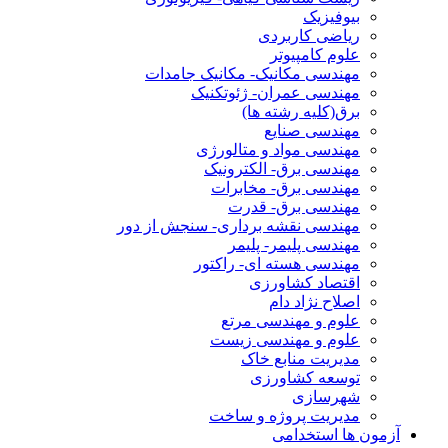
بیوفیزیک
ریاضی کاربردی
علوم کامپیوتر
مهندسی مکانیک- مکانیک جامدات
مهندسی عمران- ژئوتکنیک
برق(کلیه رشته ها)
مهندسی صنایع
مهندسی مواد و متالورژی
مهندسی برق- الکترونیک
مهندسی برق- مخابرات
مهندسی برق- قدرت
مهندسی نقشه برداری- سنجش از دور
مهندسی پلیمر- پلیمر
مهندسی هسته ای- راکتور
اقتصاد کشاورزی
اصلاح نژاد دام
علوم و مهندسی مرتع
علوم و مهندسی زیست
مدیریت منابع خاک
توسعه کشاورزی
شهرسازی
مدیریت پروژه و ساخت
آزمون ها استخدامی