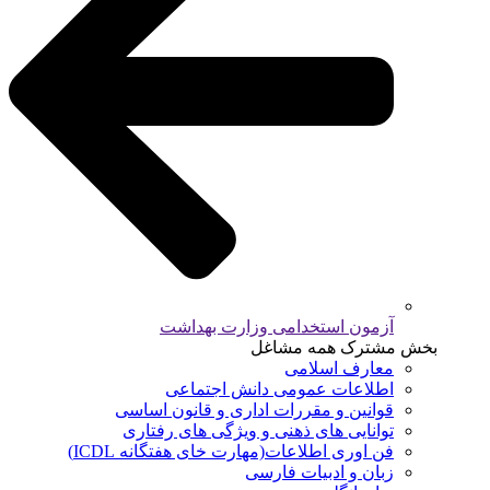
آزمون استخدامی وزارت بهداشت
بخش مشترک همه مشاغل
معارف اسلامی
اطلاعات عمومی دانش اجتماعی
قوانین و مقررات اداری و قانون اساسی
توانایی های ذهنی و ویژگی های رفتاری
فن اوری اطلاعات(مهارت خای هفتگانه ICDL)
زبان و ادبیات فارسی