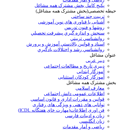
پکیج کامل بخش مشترک همه مشاغل
حیطه تخصصی(بخش مشترک همه مشاغل)
تربیت چند ساحتی
آشنایی با فناوری های نوین آموزشی
روشها و فنون تدريس
سنجش و اندازه گيري پيشرفت تحصيلي
روانشناسي تربيتي
اسناد و قوانين بالادستي آموزش و پرورش
روانشناسي رشد و اختلالات يادگيري
عنوان مشاغل
دبير عربی
دبیری تاریخ و مطالعات اجتماعی
آموزگار ابتدایی
آموزگار کودکان استثنایی
بخش مشترک همه مشاغل
معارف اسلامی
اطلاعات عمومی دانش اجتماعی
قوانین و مقررات اداری و قانون اساسی
توانایی های ذهنی و ویژگی های رفتاری
فن اوری اطلاعات(مهارت خای هفتگانه ICDL)
زبان و ادبیات فارسی
زبان انگلیسی
ریاضی و آمار مقدمات