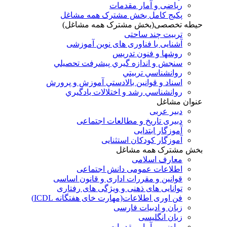
ریاضی و آمار مقدمات
پکیج کامل بخش مشترک همه مشاغل
حیطه تخصصی(بخش مشترک همه مشاغل)
تربیت چند ساحتی
آشنایی با فناوری های نوین آموزشی
روشها و فنون تدريس
سنجش و اندازه گيري پيشرفت تحصيلي
روانشناسي تربيتي
اسناد و قوانين بالادستي آموزش و پرورش
روانشناسي رشد و اختلالات يادگيري
عنوان مشاغل
دبير عربی
دبیری تاریخ و مطالعات اجتماعی
آموزگار ابتدایی
آموزگار کودکان استثنایی
بخش مشترک همه مشاغل
معارف اسلامی
اطلاعات عمومی دانش اجتماعی
قوانین و مقررات اداری و قانون اساسی
توانایی های ذهنی و ویژگی های رفتاری
فن اوری اطلاعات(مهارت خای هفتگانه ICDL)
زبان و ادبیات فارسی
زبان انگلیسی
ریاضی و آمار مقدمات