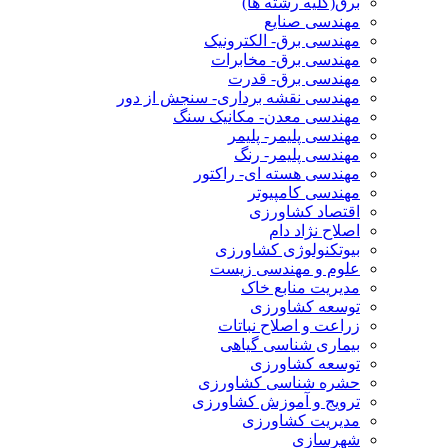
برق(کلیه رشته ها)
مهندسی صنایع
مهندسی برق- الکترونیک
مهندسی برق- مخابرات
مهندسی برق- قدرت
مهندسی نقشه برداری- سنجش از دور
مهندسی معدن- مکانیک سنگ
مهندسی پلیمر- پلیمر
مهندسی پلیمر- رنگ
مهندسی هسته ای- راکتور
مهندسی کامپیوتر
اقتصاد کشاورزی
اصلاح نژاد دام
بیوتکنولوژی کشاورزی
علوم و مهندسی زیست
مدیریت منابع خاک
توسعه کشاورزی
زراعت و اصلاح نباتات
بیماری شناسی گیاهی
توسعه کشاورزی
حشره شناسی کشاورزی
ترویج و آموزش کشاورزی
مدیریت کشاورزی
شهرسازی