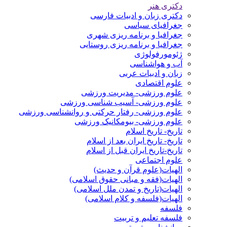
دکتری هنر
دکتری زبان و ادبیات فارسی
جغرافیای سیاسی
جغرافیا و برنامه ریزی شهری
جغرافیا و برنامه ریزی روستایی
ژئومورفولوژی
آب و هواشناسی
زبان و ادبیات عربی
علوم اقتصادی
علوم ورزشی- مدیریت ورزشی
علوم ورزشی- آسیب شناسی ورزشی
علوم ورزشی- رفتار حرکتی و روانشناسی ورزشی
علوم ورزشی- بیومکانیک ورزشی
تاریخ- تاریخ اسلام
تاریخ- تاریخ ایران بعد از اسلام
تاریخ-تاریخ ایران قبل از اسلام
علوم اجتماعی
الهیات(علوم قرآن و حدیث)
الهیات(فقه و مبانی حقوق اسلامی)
الهیات(تاریخ و تمدن ملل اسلامی)
الهیات(فلسفه و کلام اسلامی)
فلسفه
فلسفه تعلیم و تربیت