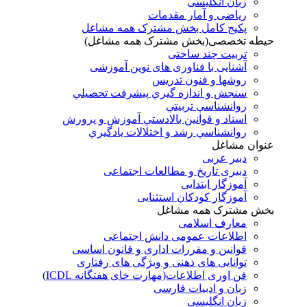
زبان انگلیسی
ریاضی و آمار مقدمات
پکیج کامل بخش مشترک همه مشاغل
حیطه تخصصی(بخش مشترک همه مشاغل)
تربیت چند ساحتی
آشنایی با فناوری های نوین آموزشی
روشها و فنون تدريس
سنجش و اندازه گيري پيشرفت تحصيلي
روانشناسي تربيتي
اسناد و قوانين بالادستي آموزش و پرورش
روانشناسي رشد و اختلالات يادگيري
عنوان مشاغل
دبير عربی
دبیری تاریخ و مطالعات اجتماعی
آموزگار ابتدایی
آموزگار کودکان استثنایی
بخش مشترک همه مشاغل
معارف اسلامی
اطلاعات عمومی دانش اجتماعی
قوانین و مقررات اداری و قانون اساسی
توانایی های ذهنی و ویژگی های رفتاری
فن اوری اطلاعات(مهارت خای هفتگانه ICDL)
زبان و ادبیات فارسی
زبان انگلیسی