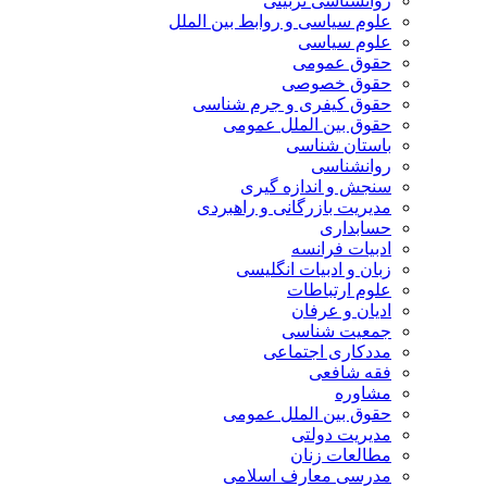
روانشناسی تربیتی
علوم سیاسی و روابط بین الملل
علوم سیاسی
حقوق عمومی
حقوق خصوصی
حقوق کیفری و جرم شناسی
حقوق بین الملل عمومی
باستان شناسی
روانشناسی
سنجش و اندازه گیری
مدیریت بازرگانی و راهبردی
حسابداری
ادبیات فرانسه
زبان و ادبیات انگلیسی
علوم ارتباطات
ادیان و عرفان
جمعیت شناسی
مددکاری اجتماعی
فقه شافعی
مشاوره
حقوق بین الملل عمومی
مدیریت دولتی
مطالعات زنان
مدرسی معارف اسلامی