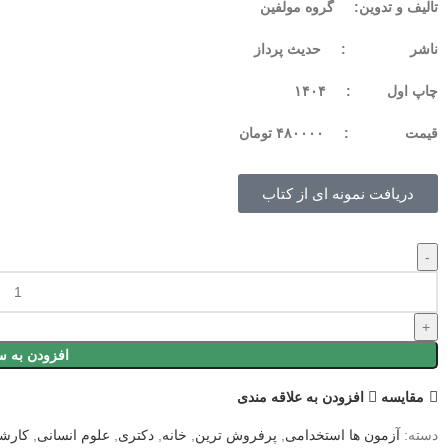
تالیف و تدوین: گروه مولفین
ناشر : حدیث پرداز
چاپ اول : ۱۴۰۴
قيمت : ۴۸۰۰۰۰ تومان
دریافت نمونه ای از کتاب
افزودن به س
مقايسه
افزودن به علاقه مندی
دسته:
آزمون ها استخدامی
,
پرفروش ترین
,
خانه
,
دکتری
,
علوم انسانی
,
کارش