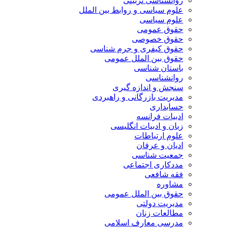
روانشناسی تربیتی
علوم سیاسی و روابط بین الملل
علوم سیاسی
حقوق عمومی
حقوق خصوصی
حقوق کیفری و جرم شناسی
حقوق بین الملل عمومی
باستان شناسی
روانشناسی
سنجش و اندازه گیری
مدیریت بازرگانی و راهبردی
حسابداری
ادبیات فرانسه
زبان و ادبیات انگلیسی
علوم ارتباطات
ادیان و عرفان
جمعیت شناسی
مددکاری اجتماعی
فقه شافعی
مشاوره
حقوق بین الملل عمومی
مدیریت دولتی
مطالعات زنان
مدرسی معارف اسلامی