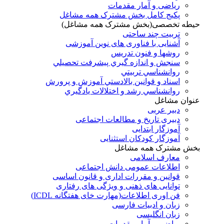
ریاضی و آمار مقدمات
پکیج کامل بخش مشترک همه مشاغل
حیطه تخصصی(بخش مشترک همه مشاغل)
تربیت چند ساحتی
آشنایی با فناوری های نوین آموزشی
روشها و فنون تدريس
سنجش و اندازه گيري پيشرفت تحصيلي
روانشناسي تربيتي
اسناد و قوانين بالادستي آموزش و پرورش
روانشناسي رشد و اختلالات يادگيري
عنوان مشاغل
دبير عربی
دبیری تاریخ و مطالعات اجتماعی
آموزگار ابتدایی
آموزگار کودکان استثنایی
بخش مشترک همه مشاغل
معارف اسلامی
اطلاعات عمومی دانش اجتماعی
قوانین و مقررات اداری و قانون اساسی
توانایی های ذهنی و ویژگی های رفتاری
فن اوری اطلاعات(مهارت خای هفتگانه ICDL)
زبان و ادبیات فارسی
زبان انگلیسی
ریاضی و آمار مقدمات