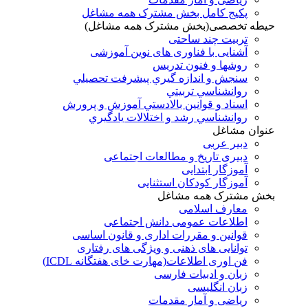
پکیج کامل بخش مشترک همه مشاغل
حیطه تخصصی(بخش مشترک همه مشاغل)
تربیت چند ساحتی
آشنایی با فناوری های نوین آموزشی
روشها و فنون تدريس
سنجش و اندازه گيري پيشرفت تحصيلي
روانشناسي تربيتي
اسناد و قوانين بالادستي آموزش و پرورش
روانشناسي رشد و اختلالات يادگيري
عنوان مشاغل
دبير عربی
دبیری تاریخ و مطالعات اجتماعی
آموزگار ابتدایی
آموزگار کودکان استثنایی
بخش مشترک همه مشاغل
معارف اسلامی
اطلاعات عمومی دانش اجتماعی
قوانین و مقررات اداری و قانون اساسی
توانایی های ذهنی و ویژگی های رفتاری
فن اوری اطلاعات(مهارت خای هفتگانه ICDL)
زبان و ادبیات فارسی
زبان انگلیسی
ریاضی و آمار مقدمات