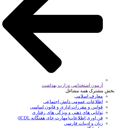
آزمون استخدامی وزارت بهداشت
بخش مشترک همه مشاغل
معارف اسلامی
اطلاعات عمومی دانش اجتماعی
قوانین و مقررات اداری و قانون اساسی
توانایی های ذهنی و ویژگی های رفتاری
فن اوری اطلاعات(مهارت خای هفتگانه ICDL)
زبان و ادبیات فارسی