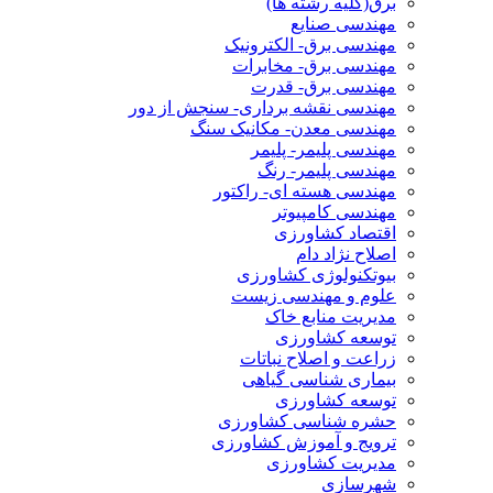
برق(کلیه رشته ها)
مهندسی صنایع
مهندسی برق- الکترونیک
مهندسی برق- مخابرات
مهندسی برق- قدرت
مهندسی نقشه برداری- سنجش از دور
مهندسی معدن- مکانیک سنگ
مهندسی پلیمر- پلیمر
مهندسی پلیمر- رنگ
مهندسی هسته ای- راکتور
مهندسی کامپیوتر
اقتصاد کشاورزی
اصلاح نژاد دام
بیوتکنولوژی کشاورزی
علوم و مهندسی زیست
مدیریت منابع خاک
توسعه کشاورزی
زراعت و اصلاح نباتات
بیماری شناسی گیاهی
توسعه کشاورزی
حشره شناسی کشاورزی
ترویج و آموزش کشاورزی
مدیریت کشاورزی
شهرسازی