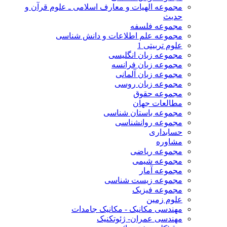
مجموعه الهیات و معارف اسلامی ـ علوم قرآن و
حدیث
مجموعه فلسفه
مجموعه علم اطلاعات و دانش شناسی
علوم تربیتی 1
مجموعه زبان انگلیسی
مجموعه زبان فرانسه
مجموعه زبان آلمانی
مجموعه زبان روسی
مجموعه حقوق
مطالعات جهان
مجموعه باستان شناسی
مجموعه روانشناسی
حسابداری
مشاوره
مجموعه ریاضی
مجموعه شیمی
مجموعه آمار
مجموعه زیست شناسی
مجموعه فیزیک
علوم زمین
مهندسی مکانیک - مکانیک جامدات
مهندسی عمران- ژئوتکنیک