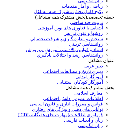
زبان انگلیسی
ریاضی و آمار مقدمات
پکیج کامل بخش مشترک همه مشاغل
حیطه تخصصی(بخش مشترک همه مشاغل)
تربیت چند ساحتی
آشنایی با فناوری های نوین آموزشی
روشها و فنون تدريس
سنجش و اندازه گيري پيشرفت تحصيلي
روانشناسي تربيتي
اسناد و قوانين بالادستي آموزش و پرورش
روانشناسي رشد و اختلالات يادگيري
عنوان مشاغل
دبير عربی
دبیری تاریخ و مطالعات اجتماعی
آموزگار ابتدایی
آموزگار کودکان استثنایی
بخش مشترک همه مشاغل
معارف اسلامی
اطلاعات عمومی دانش اجتماعی
قوانین و مقررات اداری و قانون اساسی
توانایی های ذهنی و ویژگی های رفتاری
فن اوری اطلاعات(مهارت خای هفتگانه ICDL)
زبان و ادبیات فارسی
زبان انگلیسی