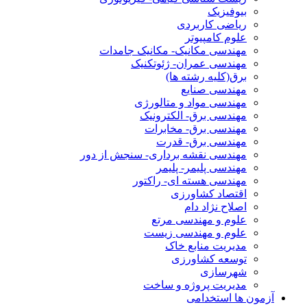
بیوفیزیک
ریاضی کاربردی
علوم کامپیوتر
مهندسی مکانیک- مکانیک جامدات
مهندسی عمران- ژئوتکنیک
برق(کلیه رشته ها)
مهندسی صنایع
مهندسی مواد و متالورژی
مهندسی برق- الکترونیک
مهندسی برق- مخابرات
مهندسی برق- قدرت
مهندسی نقشه برداری- سنجش از دور
مهندسی پلیمر- پلیمر
مهندسی هسته ای- راکتور
اقتصاد کشاورزی
اصلاح نژاد دام
علوم و مهندسی مرتع
علوم و مهندسی زیست
مدیریت منابع خاک
توسعه کشاورزی
شهرسازی
مدیریت پروژه و ساخت
آزمون ها استخدامی