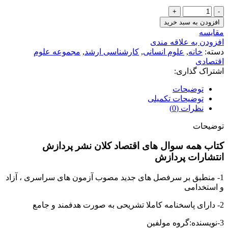
همه
سوال
افزودن به سبد خرید
های
مقايسه
اقتصاد
افزودن به علاقه مندی
کلان
دسته:
خانه
,
علوم انسانی
,
کارشناسی ارشد
,
مجموعه علوم
نشر
اقتصادی
پردازش
اشتراک گذاری:
عدد
توضیحات
توضیحات تکمیلی
نظرات (0)
توضیحات
کتاب همه سوال های اقتصاد کلان نشر پردازش
انتشارات پردازش
1- منطبق بر سرفصل های جدید مصوب آزمون های سراسری ، آزاد
و استخدامی
2- دارای پاسخنامه کاملا تشریحی به صورت هدفمند و جامع
3-نویسنده:گروه مولفین