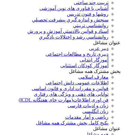
تربیت چند ساحتی
آشنایی با فناوری های نوین آموزشی
روشها و فنون تدريس
سنجش و اندازه گيري پيشرفت تحصيلي
روانشناسي تربيتي
اسناد و قوانين بالادستي آموزش و پرورش
روانشناسي رشد و اختلالات يادگيري
عنوان مشاغل
دبير عربی
دبیری تاریخ و مطالعات اجتماعی
آموزگار ابتدایی
آموزگار کودکان استثنایی
بخش مشترک همه مشاغل
معارف اسلامی
اطلاعات عمومی دانش اجتماعی
قوانین و مقررات اداری و قانون اساسی
توانایی های ذهنی و ویژگی های رفتاری
فن اوری اطلاعات(مهارت خای هفتگانه ICDL)
زبان و ادبیات فارسی
زبان انگلیسی
ریاضی و آمار مقدمات
پکیج کامل بخش مشترک همه مشاغل
عنوان مشاغل
همه مشاغل