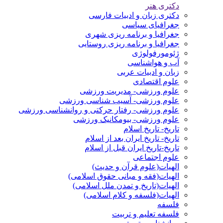
دکتری هنر
دکتری زبان و ادبیات فارسی
جغرافیای سیاسی
جغرافیا و برنامه ریزی شهری
جغرافیا و برنامه ریزی روستایی
ژئومورفولوژی
آب و هواشناسی
زبان و ادبیات عربی
علوم اقتصادی
علوم ورزشی- مدیریت ورزشی
علوم ورزشی- آسیب شناسی ورزشی
علوم ورزشی- رفتار حرکتی و روانشناسی ورزشی
علوم ورزشی- بیومکانیک ورزشی
تاریخ- تاریخ اسلام
تاریخ- تاریخ ایران بعد از اسلام
تاریخ-تاریخ ایران قبل از اسلام
علوم اجتماعی
الهیات(علوم قرآن و حدیث)
الهیات(فقه و مبانی حقوق اسلامی)
الهیات(تاریخ و تمدن ملل اسلامی)
الهیات(فلسفه و کلام اسلامی)
فلسفه
فلسفه تعلیم و تربیت