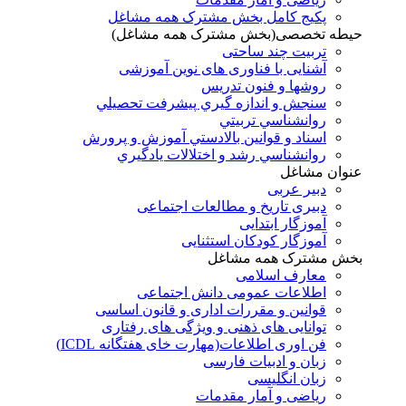
پکیج کامل بخش مشترک همه مشاغل
حیطه تخصصی(بخش مشترک همه مشاغل)
تربیت چند ساحتی
آشنایی با فناوری های نوین آموزشی
روشها و فنون تدريس
سنجش و اندازه گيري پيشرفت تحصيلي
روانشناسي تربيتي
اسناد و قوانين بالادستي آموزش و پرورش
روانشناسي رشد و اختلالات يادگيري
عنوان مشاغل
دبير عربی
دبیری تاریخ و مطالعات اجتماعی
آموزگار ابتدایی
آموزگار کودکان استثنایی
بخش مشترک همه مشاغل
معارف اسلامی
اطلاعات عمومی دانش اجتماعی
قوانین و مقررات اداری و قانون اساسی
توانایی های ذهنی و ویژگی های رفتاری
فن اوری اطلاعات(مهارت خای هفتگانه ICDL)
زبان و ادبیات فارسی
زبان انگلیسی
ریاضی و آمار مقدمات