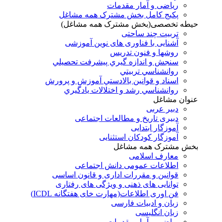
ریاضی و آمار مقدمات
پکیج کامل بخش مشترک همه مشاغل
حیطه تخصصی(بخش مشترک همه مشاغل)
تربیت چند ساحتی
آشنایی با فناوری های نوین آموزشی
روشها و فنون تدريس
سنجش و اندازه گيري پيشرفت تحصيلي
روانشناسي تربيتي
اسناد و قوانين بالادستي آموزش و پرورش
روانشناسي رشد و اختلالات يادگيري
عنوان مشاغل
دبير عربی
دبیری تاریخ و مطالعات اجتماعی
آموزگار ابتدایی
آموزگار کودکان استثنایی
بخش مشترک همه مشاغل
معارف اسلامی
اطلاعات عمومی دانش اجتماعی
قوانین و مقررات اداری و قانون اساسی
توانایی های ذهنی و ویژگی های رفتاری
فن اوری اطلاعات(مهارت خای هفتگانه ICDL)
زبان و ادبیات فارسی
زبان انگلیسی
ریاضی و آمار مقدمات