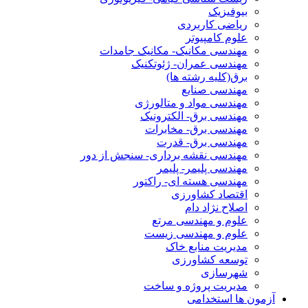
بیوفیزیک
ریاضی کاربردی
علوم کامپیوتر
مهندسی مکانیک- مکانیک جامدات
مهندسی عمران- ژئوتکنیک
برق(کلیه رشته ها)
مهندسی صنایع
مهندسی مواد و متالورژی
مهندسی برق- الکترونیک
مهندسی برق- مخابرات
مهندسی برق- قدرت
مهندسی نقشه برداری- سنجش از دور
مهندسی پلیمر- پلیمر
مهندسی هسته ای- راکتور
اقتصاد کشاورزی
اصلاح نژاد دام
علوم و مهندسی مرتع
علوم و مهندسی زیست
مدیریت منابع خاک
توسعه کشاورزی
شهرسازی
مدیریت پروژه و ساخت
آزمون ها استخدامی