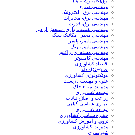
برق(کلیه رشته ها)
مهندسی صنایع
مهندسی برق- الکترونیک
مهندسی برق- مخابرات
مهندسی برق- قدرت
مهندسی نقشه برداری- سنجش از دور
مهندسی معدن- مکانیک سنگ
مهندسی پلیمر- پلیمر
مهندسی پلیمر- رنگ
مهندسی هسته ای- راکتور
مهندسی کامپیوتر
اقتصاد کشاورزی
اصلاح نژاد دام
بیوتکنولوژی کشاورزی
علوم و مهندسی زیست
مدیریت منابع خاک
توسعه کشاورزی
زراعت و اصلاح نباتات
بیماری شناسی گیاهی
توسعه کشاورزی
حشره شناسی کشاورزی
ترویج و آموزش کشاورزی
مدیریت کشاورزی
شهرسازی