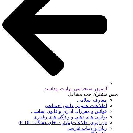
آزمون استخدامی وزارت بهداشت
بخش مشترک همه مشاغل
معارف اسلامی
اطلاعات عمومی دانش اجتماعی
قوانین و مقررات اداری و قانون اساسی
توانایی های ذهنی و ویژگی های رفتاری
فن اوری اطلاعات(مهارت خای هفتگانه ICDL)
زبان و ادبیات فارسی