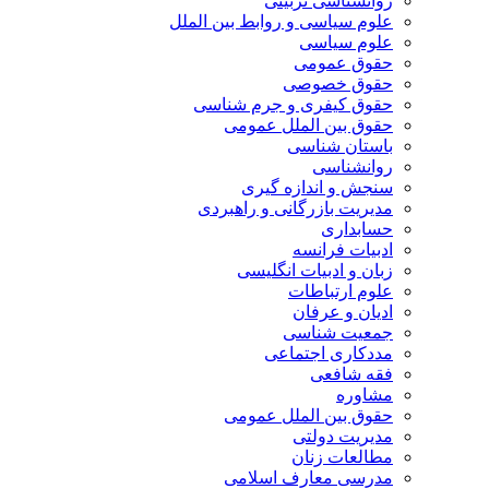
روانشناسی تربیتی
علوم سیاسی و روابط بین الملل
علوم سیاسی
حقوق عمومی
حقوق خصوصی
حقوق کیفری و جرم شناسی
حقوق بین الملل عمومی
باستان شناسی
روانشناسی
سنجش و اندازه گیری
مدیریت بازرگانی و راهبردی
حسابداری
ادبیات فرانسه
زبان و ادبیات انگلیسی
علوم ارتباطات
ادیان و عرفان
جمعیت شناسی
مددکاری اجتماعی
فقه شافعی
مشاوره
حقوق بین الملل عمومی
مدیریت دولتی
مطالعات زنان
مدرسی معارف اسلامی