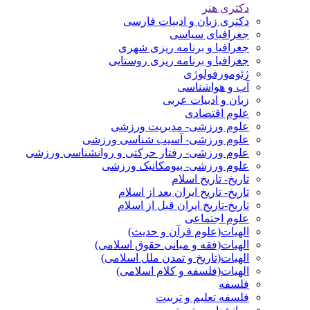
دکتری هنر
دکتری زبان و ادبیات فارسی
جغرافیای سیاسی
جغرافیا و برنامه ریزی شهری
جغرافیا و برنامه ریزی روستایی
ژئومورفولوژی
آب و هواشناسی
زبان و ادبیات عربی
علوم اقتصادی
علوم ورزشی- مدیریت ورزشی
علوم ورزشی- آسیب شناسی ورزشی
علوم ورزشی- رفتار حرکتی و روانشناسی ورزشی
علوم ورزشی- بیومکانیک ورزشی
تاریخ- تاریخ اسلام
تاریخ- تاریخ ایران بعد از اسلام
تاریخ-تاریخ ایران قبل از اسلام
علوم اجتماعی
الهیات(علوم قرآن و حدیث)
الهیات(فقه و مبانی حقوق اسلامی)
الهیات(تاریخ و تمدن ملل اسلامی)
الهیات(فلسفه و کلام اسلامی)
فلسفه
فلسفه تعلیم و تربیت