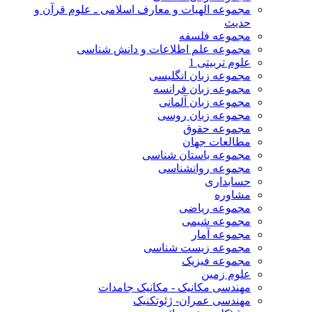
مجموعه الهیات و معارف اسلامی ـ علوم قرآن و
حدیث
مجموعه فلسفه
مجموعه علم اطلاعات و دانش شناسی
علوم تربیتی 1
مجموعه زبان انگلیسی
مجموعه زبان فرانسه
مجموعه زبان آلمانی
مجموعه زبان روسی
مجموعه حقوق
مطالعات جهان
مجموعه باستان شناسی
مجموعه روانشناسی
حسابداری
مشاوره
مجموعه ریاضی
مجموعه شیمی
مجموعه آمار
مجموعه زیست شناسی
مجموعه فیزیک
علوم زمین
مهندسی مکانیک - مکانیک جامدات
مهندسی عمران- ژئوتکنیک