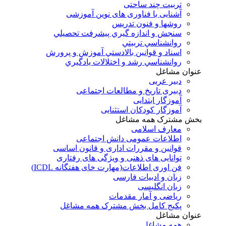
تربیت چند ساحتی
آشنایی با فناوری های نوین آموزشی
روشها و فنون تدريس
سنجش و اندازه گيري پيشرفت تحصيلي
روانشناسي تربيتي
اسناد و قوانين بالادستي آموزش و پرورش
روانشناسي رشد و اختلالات يادگيري
عنوان مشاغل
دبير عربی
دبیری تاریخ و مطالعات اجتماعی
آموزگار ابتدایی
آموزگار کودکان استثنایی
بخش مشترک همه مشاغل
معارف اسلامی
اطلاعات عمومی دانش اجتماعی
قوانین و مقررات اداری و قانون اساسی
توانایی های ذهنی و ویژگی های رفتاری
فن اوری اطلاعات(مهارت خای هفتگانه ICDL)
زبان و ادبیات فارسی
زبان انگلیسی
ریاضی و آمار مقدمات
پکیج کامل بخش مشترک همه مشاغل
عنوان مشاغل
همه مشاغل