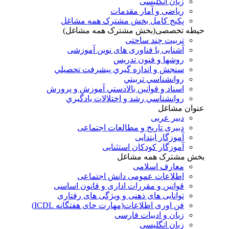
زبان انگلیسی
ریاضی و آمار مقدمات
پکیج کامل بخش مشترک همه مشاغل
حیطه تخصصی(بخش مشترک همه مشاغل)
تربیت چند ساحتی
آشنایی با فناوری های نوین آموزشی
روشها و فنون تدريس
سنجش و اندازه گيري پيشرفت تحصيلي
روانشناسي تربيتي
اسناد و قوانين بالادستي آموزش و پرورش
روانشناسي رشد و اختلالات يادگيري
عنوان مشاغل
دبير عربی
دبیری تاریخ و مطالعات اجتماعی
آموزگار ابتدایی
آموزگار کودکان استثنایی
بخش مشترک همه مشاغل
معارف اسلامی
اطلاعات عمومی دانش اجتماعی
قوانین و مقررات اداری و قانون اساسی
توانایی های ذهنی و ویژگی های رفتاری
فن اوری اطلاعات(مهارت خای هفتگانه ICDL)
زبان و ادبیات فارسی
زبان انگلیسی