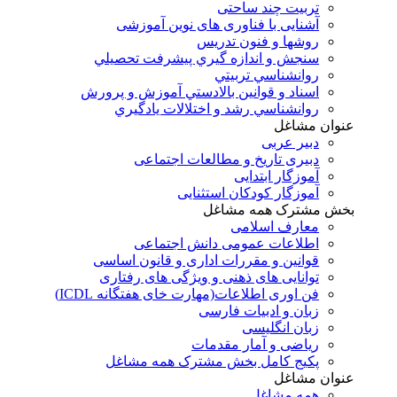
تربیت چند ساحتی
آشنایی با فناوری های نوین آموزشی
روشها و فنون تدريس
سنجش و اندازه گيري پيشرفت تحصيلي
روانشناسي تربيتي
اسناد و قوانين بالادستي آموزش و پرورش
روانشناسي رشد و اختلالات يادگيري
عنوان مشاغل
دبير عربی
دبیری تاریخ و مطالعات اجتماعی
آموزگار ابتدایی
آموزگار کودکان استثنایی
بخش مشترک همه مشاغل
معارف اسلامی
اطلاعات عمومی دانش اجتماعی
قوانین و مقررات اداری و قانون اساسی
توانایی های ذهنی و ویژگی های رفتاری
فن اوری اطلاعات(مهارت خای هفتگانه ICDL)
زبان و ادبیات فارسی
زبان انگلیسی
ریاضی و آمار مقدمات
پکیج کامل بخش مشترک همه مشاغل
عنوان مشاغل
همه مشاغل