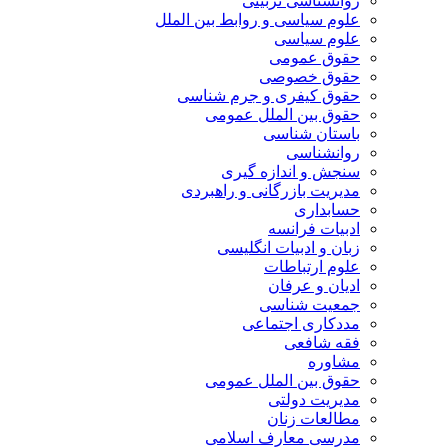
روانشناسی تربیتی
علوم سیاسی و روابط بین الملل
علوم سیاسی
حقوق عمومی
حقوق خصوصی
حقوق کیفری و جرم شناسی
حقوق بین الملل عمومی
باستان شناسی
روانشناسی
سنجش و اندازه گیری
مدیریت بازرگانی و راهبردی
حسابداری
ادبیات فرانسه
زبان و ادبیات انگلیسی
علوم ارتباطات
ادیان و عرفان
جمعیت شناسی
مددکاری اجتماعی
فقه شافعی
مشاوره
حقوق بین الملل عمومی
مدیریت دولتی
مطالعات زنان
مدرسی معارف اسلامی