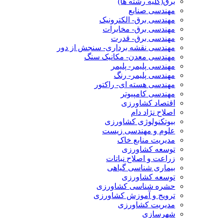
برق(کلیه رشته ها)
مهندسی صنایع
مهندسی برق- الکترونیک
مهندسی برق- مخابرات
مهندسی برق- قدرت
مهندسی نقشه برداری- سنجش از دور
مهندسی معدن- مکانیک سنگ
مهندسی پلیمر- پلیمر
مهندسی پلیمر- رنگ
مهندسی هسته ای- راکتور
مهندسی کامپیوتر
اقتصاد کشاورزی
اصلاح نژاد دام
بیوتکنولوژی کشاورزی
علوم و مهندسی زیست
مدیریت منابع خاک
توسعه کشاورزی
زراعت و اصلاح نباتات
بیماری شناسی گیاهی
توسعه کشاورزی
حشره شناسی کشاورزی
ترویج و آموزش کشاورزی
مدیریت کشاورزی
شهرسازی