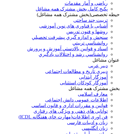
ریاضی و آمار مقدمات
پکیج کامل بخش مشترک همه مشاغل
حیطه تخصصی(بخش مشترک همه مشاغل)
تربیت چند ساحتی
آشنایی با فناوری های نوین آموزشی
روشها و فنون تدريس
سنجش و اندازه گيري پيشرفت تحصيلي
روانشناسي تربيتي
اسناد و قوانين بالادستي آموزش و پرورش
روانشناسي رشد و اختلالات يادگيري
عنوان مشاغل
دبير عربی
دبیری تاریخ و مطالعات اجتماعی
آموزگار ابتدایی
آموزگار کودکان استثنایی
بخش مشترک همه مشاغل
معارف اسلامی
اطلاعات عمومی دانش اجتماعی
قوانین و مقررات اداری و قانون اساسی
توانایی های ذهنی و ویژگی های رفتاری
فن اوری اطلاعات(مهارت خای هفتگانه ICDL)
زبان و ادبیات فارسی
زبان انگلیسی
ریاضی و آمار مقدمات