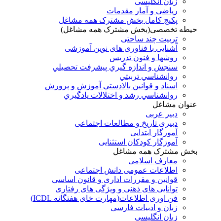
زبان انگلیسی
ریاضی و آمار مقدمات
پکیج کامل بخش مشترک همه مشاغل
حیطه تخصصی(بخش مشترک همه مشاغل)
تربیت چند ساحتی
آشنایی با فناوری های نوین آموزشی
روشها و فنون تدريس
سنجش و اندازه گيري پيشرفت تحصيلي
روانشناسي تربيتي
اسناد و قوانين بالادستي آموزش و پرورش
روانشناسي رشد و اختلالات يادگيري
عنوان مشاغل
دبير عربی
دبیری تاریخ و مطالعات اجتماعی
آموزگار ابتدایی
آموزگار کودکان استثنایی
بخش مشترک همه مشاغل
معارف اسلامی
اطلاعات عمومی دانش اجتماعی
قوانین و مقررات اداری و قانون اساسی
توانایی های ذهنی و ویژگی های رفتاری
فن اوری اطلاعات(مهارت خای هفتگانه ICDL)
زبان و ادبیات فارسی
زبان انگلیسی