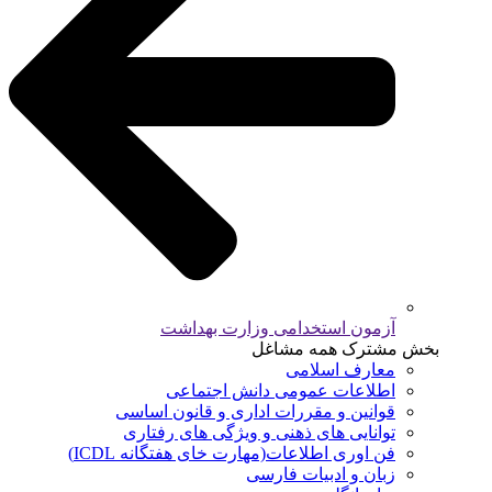
آزمون استخدامی وزارت بهداشت
بخش مشترک همه مشاغل
معارف اسلامی
اطلاعات عمومی دانش اجتماعی
قوانین و مقررات اداری و قانون اساسی
توانایی های ذهنی و ویژگی های رفتاری
فن اوری اطلاعات(مهارت خای هفتگانه ICDL)
زبان و ادبیات فارسی