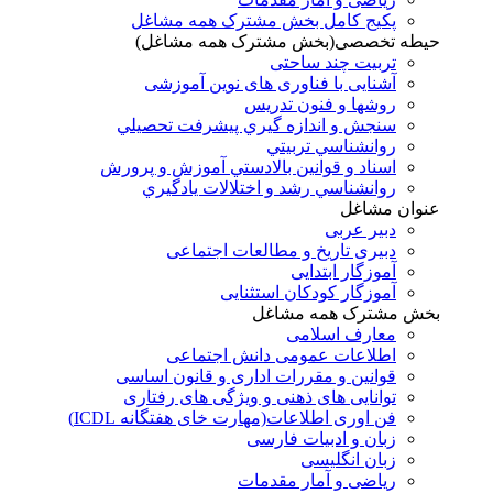
پکیج کامل بخش مشترک همه مشاغل
حیطه تخصصی(بخش مشترک همه مشاغل)
تربیت چند ساحتی
آشنایی با فناوری های نوین آموزشی
روشها و فنون تدريس
سنجش و اندازه گيري پيشرفت تحصيلي
روانشناسي تربيتي
اسناد و قوانين بالادستي آموزش و پرورش
روانشناسي رشد و اختلالات يادگيري
عنوان مشاغل
دبير عربی
دبیری تاریخ و مطالعات اجتماعی
آموزگار ابتدایی
آموزگار کودکان استثنایی
بخش مشترک همه مشاغل
معارف اسلامی
اطلاعات عمومی دانش اجتماعی
قوانین و مقررات اداری و قانون اساسی
توانایی های ذهنی و ویژگی های رفتاری
فن اوری اطلاعات(مهارت خای هفتگانه ICDL)
زبان و ادبیات فارسی
زبان انگلیسی
ریاضی و آمار مقدمات