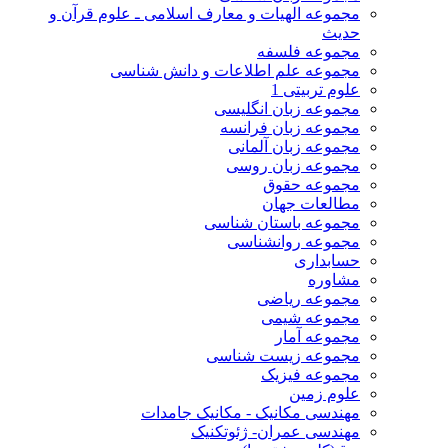
مجموعه الهیات و معارف اسلامی ـ علوم قرآن و
حدیث
مجموعه فلسفه
مجموعه علم اطلاعات و دانش شناسی
علوم تربیتی 1
مجموعه زبان انگلیسی
مجموعه زبان فرانسه
مجموعه زبان آلمانی
مجموعه زبان روسی
مجموعه حقوق
مطالعات جهان
مجموعه باستان شناسی
مجموعه روانشناسی
حسابداری
مشاوره
مجموعه ریاضی
مجموعه شیمی
مجموعه آمار
مجموعه زیست شناسی
مجموعه فیزیک
علوم زمین
مهندسی مکانیک - مکانیک جامدات
مهندسی عمران- ژئوتکنیک