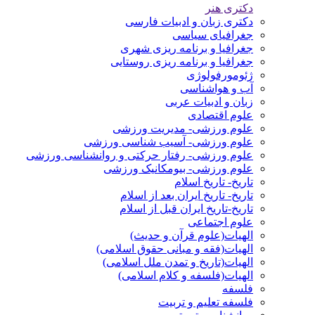
دکتری هنر
دکتری زبان و ادبیات فارسی
جغرافیای سیاسی
جغرافیا و برنامه ریزی شهری
جغرافیا و برنامه ریزی روستایی
ژئومورفولوژی
آب و هواشناسی
زبان و ادبیات عربی
علوم اقتصادی
علوم ورزشی- مدیریت ورزشی
علوم ورزشی- آسیب شناسی ورزشی
علوم ورزشی- رفتار حرکتی و روانشناسی ورزشی
علوم ورزشی- بیومکانیک ورزشی
تاریخ- تاریخ اسلام
تاریخ- تاریخ ایران بعد از اسلام
تاریخ-تاریخ ایران قبل از اسلام
علوم اجتماعی
الهیات(علوم قرآن و حدیث)
الهیات(فقه و مبانی حقوق اسلامی)
الهیات(تاریخ و تمدن ملل اسلامی)
الهیات(فلسفه و کلام اسلامی)
فلسفه
فلسفه تعلیم و تربیت