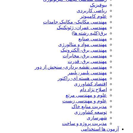
بیوفیزیک
ریاضی کاربردی
علوم کامپیوتر
مهندسی مکانیک- مکانیک جامدات
مهندسی عمران- ژئوتکنیک
برق(کلیه رشته ها)
مهندسی صنایع
مهندسی مواد و متالورژی
مهندسی برق- الکترونیک
مهندسی برق- مخابرات
مهندسی برق- قدرت
مهندسی نقشه برداری- سنجش از دور
مهندسی پلیمر- پلیمر
مهندسی هسته ای- راکتور
اقتصاد کشاورزی
اصلاح نژاد دام
علوم و مهندسی مرتع
علوم و مهندسی زیست
مدیریت منابع خاک
توسعه کشاورزی
شهرسازی
مدیریت پروژه و ساخت
آزمون ها استخدامی