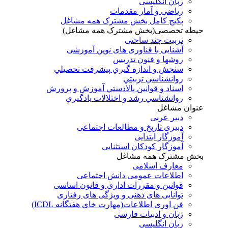
زبان انگلیسی
ریاضی و آمار مقدمات
پکیج کامل بخش مشترک همه مشاغل
حیطه تخصصی(بخش مشترک همه مشاغل)
تربیت چند ساحتی
آشنایی با فناوری های نوین آموزشی
روشها و فنون تدريس
سنجش و اندازه گيري پيشرفت تحصيلي
روانشناسي تربيتي
اسناد و قوانين بالادستي آموزش و پرورش
روانشناسي رشد و اختلالات يادگيري
عنوان مشاغل
دبير عربی
دبیری تاریخ و مطالعات اجتماعی
آموزگار ابتدایی
آموزگار کودکان استثنایی
بخش مشترک همه مشاغل
معارف اسلامی
اطلاعات عمومی دانش اجتماعی
قوانین و مقررات اداری و قانون اساسی
توانایی های ذهنی و ویژگی های رفتاری
فن اوری اطلاعات(مهارت خای هفتگانه ICDL)
زبان و ادبیات فارسی
زبان انگلیسی