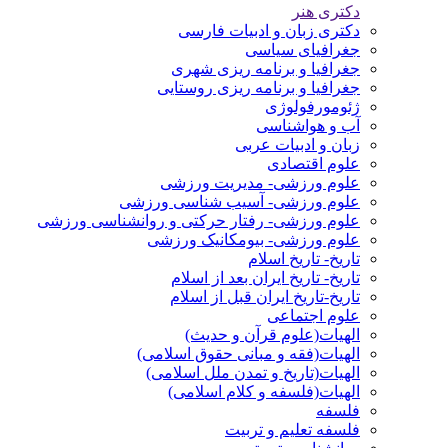
دکتری هنر
دکتری زبان و ادبیات فارسی
جغرافیای سیاسی
جغرافیا و برنامه ریزی شهری
جغرافیا و برنامه ریزی روستایی
ژئومورفولوژی
آب و هواشناسی
زبان و ادبیات عربی
علوم اقتصادی
علوم ورزشی- مدیریت ورزشی
علوم ورزشی- آسیب شناسی ورزشی
علوم ورزشی- رفتار حرکتی و روانشناسی ورزشی
علوم ورزشی- بیومکانیک ورزشی
تاریخ- تاریخ اسلام
تاریخ- تاریخ ایران بعد از اسلام
تاریخ-تاریخ ایران قبل از اسلام
علوم اجتماعی
الهیات(علوم قرآن و حدیث)
الهیات(فقه و مبانی حقوق اسلامی)
الهیات(تاریخ و تمدن ملل اسلامی)
الهیات(فلسفه و کلام اسلامی)
فلسفه
فلسفه تعلیم و تربیت