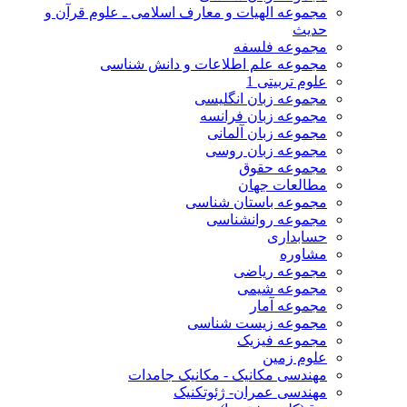
مجموعه الهیات و معارف اسلامی ـ علوم قرآن و
حدیث
مجموعه فلسفه
مجموعه علم اطلاعات و دانش شناسی
علوم تربیتی 1
مجموعه زبان انگلیسی
مجموعه زبان فرانسه
مجموعه زبان آلمانی
مجموعه زبان روسی
مجموعه حقوق
مطالعات جهان
مجموعه باستان شناسی
مجموعه روانشناسی
حسابداری
مشاوره
مجموعه ریاضی
مجموعه شیمی
مجموعه آمار
مجموعه زیست شناسی
مجموعه فیزیک
علوم زمین
مهندسی مکانیک - مکانیک جامدات
مهندسی عمران- ژئوتکنیک