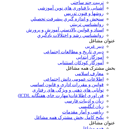
تربیت چند ساحتی
آشنایی با فناوری های نوین آموزشی
روشها و فنون تدريس
سنجش و اندازه گيري پيشرفت تحصيلي
روانشناسي تربيتي
اسناد و قوانين بالادستي آموزش و پرورش
روانشناسي رشد و اختلالات يادگيري
عنوان مشاغل
دبير عربی
دبیری تاریخ و مطالعات اجتماعی
آموزگار ابتدایی
آموزگار کودکان استثنایی
بخش مشترک همه مشاغل
معارف اسلامی
اطلاعات عمومی دانش اجتماعی
قوانین و مقررات اداری و قانون اساسی
توانایی های ذهنی و ویژگی های رفتاری
فن اوری اطلاعات(مهارت خای هفتگانه ICDL)
زبان و ادبیات فارسی
زبان انگلیسی
ریاضی و آمار مقدمات
پکیج کامل بخش مشترک همه مشاغل
عنوان مشاغل
همه مشاغل