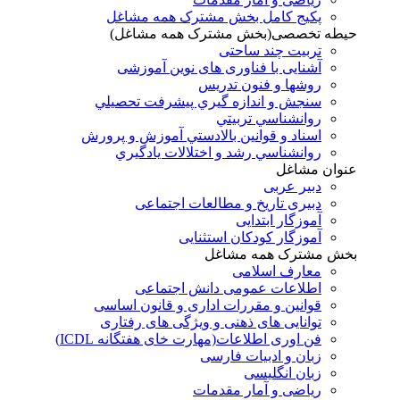
پکیج کامل بخش مشترک همه مشاغل
حیطه تخصصی(بخش مشترک همه مشاغل)
تربیت چند ساحتی
آشنایی با فناوری های نوین آموزشی
روشها و فنون تدريس
سنجش و اندازه گيري پيشرفت تحصيلي
روانشناسي تربيتي
اسناد و قوانين بالادستي آموزش و پرورش
روانشناسي رشد و اختلالات يادگيري
عنوان مشاغل
دبير عربی
دبیری تاریخ و مطالعات اجتماعی
آموزگار ابتدایی
آموزگار کودکان استثنایی
بخش مشترک همه مشاغل
معارف اسلامی
اطلاعات عمومی دانش اجتماعی
قوانین و مقررات اداری و قانون اساسی
توانایی های ذهنی و ویژگی های رفتاری
فن اوری اطلاعات(مهارت خای هفتگانه ICDL)
زبان و ادبیات فارسی
زبان انگلیسی
ریاضی و آمار مقدمات