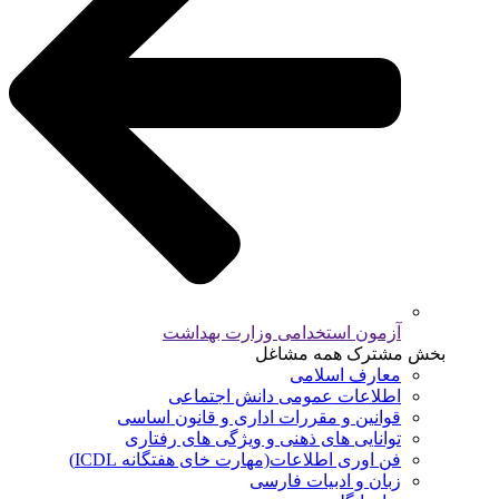
آزمون استخدامی وزارت بهداشت
بخش مشترک همه مشاغل
معارف اسلامی
اطلاعات عمومی دانش اجتماعی
قوانین و مقررات اداری و قانون اساسی
توانایی های ذهنی و ویژگی های رفتاری
فن اوری اطلاعات(مهارت خای هفتگانه ICDL)
زبان و ادبیات فارسی