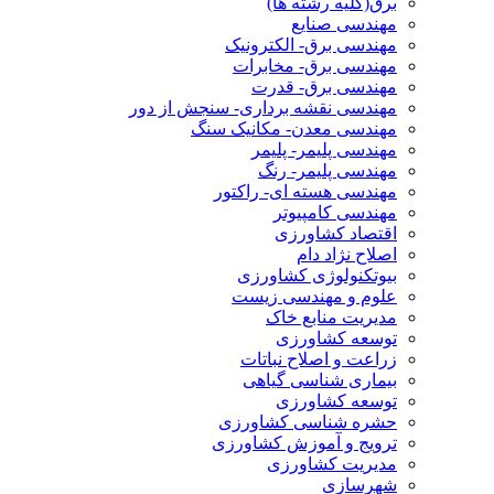
برق(کلیه رشته ها)
مهندسی صنایع
مهندسی برق- الکترونیک
مهندسی برق- مخابرات
مهندسی برق- قدرت
مهندسی نقشه برداری- سنجش از دور
مهندسی معدن- مکانیک سنگ
مهندسی پلیمر- پلیمر
مهندسی پلیمر- رنگ
مهندسی هسته ای- راکتور
مهندسی کامپیوتر
اقتصاد کشاورزی
اصلاح نژاد دام
بیوتکنولوژی کشاورزی
علوم و مهندسی زیست
مدیریت منابع خاک
توسعه کشاورزی
زراعت و اصلاح نباتات
بیماری شناسی گیاهی
توسعه کشاورزی
حشره شناسی کشاورزی
ترویج و آموزش کشاورزی
مدیریت کشاورزی
شهرسازی