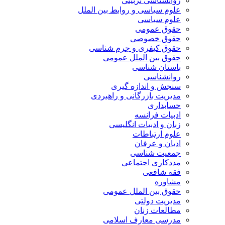
روانشناسی تربیتی
علوم سیاسی و روابط بین الملل
علوم سیاسی
حقوق عمومی
حقوق خصوصی
حقوق کیفری و جرم شناسی
حقوق بین الملل عمومی
باستان شناسی
روانشناسی
سنجش و اندازه گیری
مدیریت بازرگانی و راهبردی
حسابداری
ادبیات فرانسه
زبان و ادبیات انگلیسی
علوم ارتباطات
ادیان و عرفان
جمعیت شناسی
مددکاری اجتماعی
فقه شافعی
مشاوره
حقوق بین الملل عمومی
مدیریت دولتی
مطالعات زنان
مدرسی معارف اسلامی