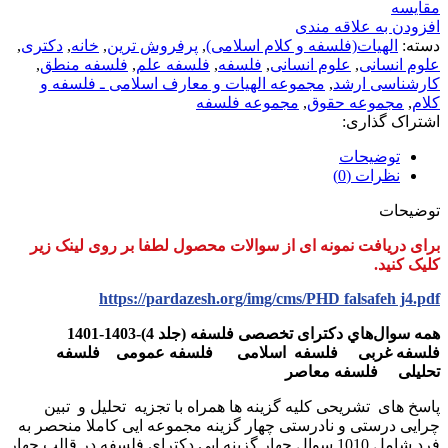
مقايسه
افزودن به علاقه مندی
دسته:
الهیات(فلسفه و کلام اسلامی)
,
پرفروش ترین
,
خانه
,
دکتری
,
علوم انسانی
,
علوم انسانی
,
فلسفه
,
فلسفه علم
,
فلسفه منطق
,
کارشناسی ارشد
,
مجموعه الهیات و معارف اسلامی ـ فلسفه و
کلام
,
مجموعه حقوق
,
مجموعه فلسفه
اشتراک گذاری:
توضیحات
نظرات (0)
توضیحات
برای دریافت نمونه ای از سوالات محصول لطفا بر روی لینک زیر
کلیک کنید.
https://pardazesh.org/img/cms/PHD falsafeh j4.pdf
همه سوال‌هاي دکترای تخصصی فلسفه (جلد 4)-1403-1401
فلسفه غربی فلسفه اسلامی فلسفه عمومی فلسفه
تحلیلی فلسفه معاصر
پاسخ های تشریحی کلیه گزینه ها همراه با تجزیه تحلیل و تبین
چرایی درستی و نادرستی چهار گزینه مجموعه ایی کاملا منحصر به
فرد شامل 1010 سوال چهار گزینه ایی دکترای فلسفه در قالب چهار