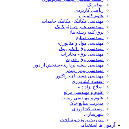
بیوفیزیک
ریاضی کاربردی
علوم کامپیوتر
مهندسی مکانیک- مکانیک جامدات
مهندسی عمران- ژئوتکنیک
برق(کلیه رشته ها)
مهندسی صنایع
مهندسی مواد و متالورژی
مهندسی برق- الکترونیک
مهندسی برق- مخابرات
مهندسی برق- قدرت
مهندسی نقشه برداری- سنجش از دور
مهندسی پلیمر- پلیمر
مهندسی هسته ای- راکتور
اقتصاد کشاورزی
اصلاح نژاد دام
علوم و مهندسی مرتع
علوم و مهندسی زیست
مدیریت منابع خاک
توسعه کشاورزی
شهرسازی
مدیریت پروژه و ساخت
آزمون ها استخدامی