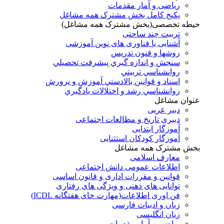
ریاضی و آمار مقدمات
پکیج کامل بخش مشترک همه مشاغل
حیطه تخصصی(بخش مشترک همه مشاغل)
تربیت چند ساحتی
آشنایی با فناوری های نوین آموزشی
روشها و فنون تدريس
سنجش و اندازه گيري پيشرفت تحصيلي
روانشناسي تربيتي
اسناد و قوانين بالادستي آموزش و پرورش
روانشناسي رشد و اختلالات يادگيري
عنوان مشاغل
دبير عربی
دبیری تاریخ و مطالعات اجتماعی
آموزگار ابتدایی
آموزگار کودکان استثنایی
بخش مشترک همه مشاغل
معارف اسلامی
اطلاعات عمومی دانش اجتماعی
قوانین و مقررات اداری و قانون اساسی
توانایی های ذهنی و ویژگی های رفتاری
فن اوری اطلاعات(مهارت خای هفتگانه ICDL)
زبان و ادبیات فارسی
زبان انگلیسی
ریاضی و آمار مقدمات