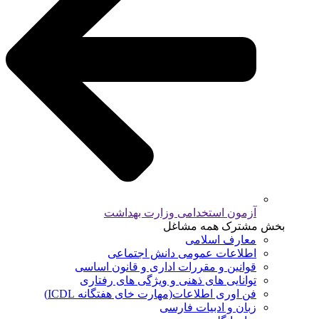
آزمون استخدامی وزارت بهداشت
بخش مشترک همه مشاغل
معارف اسلامی
اطلاعات عمومی دانش اجتماعی
قوانین و مقررات اداری و قانون اساسی
توانایی های ذهنی و ویژگی های رفتاری
فن اوری اطلاعات(مهارت خای هفتگانه ICDL)
زبان و ادبیات فارسی