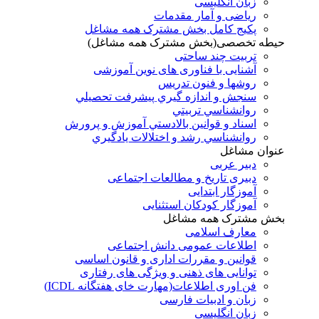
زبان انگلیسی
ریاضی و آمار مقدمات
پکیج کامل بخش مشترک همه مشاغل
حیطه تخصصی(بخش مشترک همه مشاغل)
تربیت چند ساحتی
آشنایی با فناوری های نوین آموزشی
روشها و فنون تدريس
سنجش و اندازه گيري پيشرفت تحصيلي
روانشناسي تربيتي
اسناد و قوانين بالادستي آموزش و پرورش
روانشناسي رشد و اختلالات يادگيري
عنوان مشاغل
دبير عربی
دبیری تاریخ و مطالعات اجتماعی
آموزگار ابتدایی
آموزگار کودکان استثنایی
بخش مشترک همه مشاغل
معارف اسلامی
اطلاعات عمومی دانش اجتماعی
قوانین و مقررات اداری و قانون اساسی
توانایی های ذهنی و ویژگی های رفتاری
فن اوری اطلاعات(مهارت خای هفتگانه ICDL)
زبان و ادبیات فارسی
زبان انگلیسی