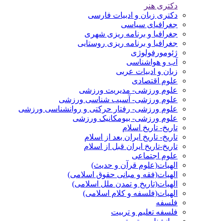
دکتری هنر
دکتری زبان و ادبیات فارسی
جغرافیای سیاسی
جغرافیا و برنامه ریزی شهری
جغرافیا و برنامه ریزی روستایی
ژئومورفولوژی
آب و هواشناسی
زبان و ادبیات عربی
علوم اقتصادی
علوم ورزشی- مدیریت ورزشی
علوم ورزشی- آسیب شناسی ورزشی
علوم ورزشی- رفتار حرکتی و روانشناسی ورزشی
علوم ورزشی- بیومکانیک ورزشی
تاریخ- تاریخ اسلام
تاریخ- تاریخ ایران بعد از اسلام
تاریخ-تاریخ ایران قبل از اسلام
علوم اجتماعی
الهیات(علوم قرآن و حدیث)
الهیات(فقه و مبانی حقوق اسلامی)
الهیات(تاریخ و تمدن ملل اسلامی)
الهیات(فلسفه و کلام اسلامی)
فلسفه
فلسفه تعلیم و تربیت