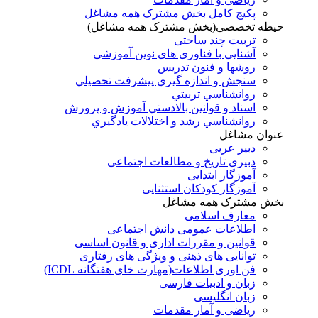
پکیج کامل بخش مشترک همه مشاغل
حیطه تخصصی(بخش مشترک همه مشاغل)
تربیت چند ساحتی
آشنایی با فناوری های نوین آموزشی
روشها و فنون تدريس
سنجش و اندازه گيري پيشرفت تحصيلي
روانشناسي تربيتي
اسناد و قوانين بالادستي آموزش و پرورش
روانشناسي رشد و اختلالات يادگيري
عنوان مشاغل
دبير عربی
دبیری تاریخ و مطالعات اجتماعی
آموزگار ابتدایی
آموزگار کودکان استثنایی
بخش مشترک همه مشاغل
معارف اسلامی
اطلاعات عمومی دانش اجتماعی
قوانین و مقررات اداری و قانون اساسی
توانایی های ذهنی و ویژگی های رفتاری
فن اوری اطلاعات(مهارت خای هفتگانه ICDL)
زبان و ادبیات فارسی
زبان انگلیسی
ریاضی و آمار مقدمات