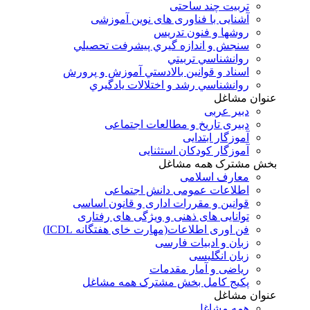
تربیت چند ساحتی
آشنایی با فناوری های نوین آموزشی
روشها و فنون تدريس
سنجش و اندازه گيري پيشرفت تحصيلي
روانشناسي تربيتي
اسناد و قوانين بالادستي آموزش و پرورش
روانشناسي رشد و اختلالات يادگيري
عنوان مشاغل
دبير عربی
دبیری تاریخ و مطالعات اجتماعی
آموزگار ابتدایی
آموزگار کودکان استثنایی
بخش مشترک همه مشاغل
معارف اسلامی
اطلاعات عمومی دانش اجتماعی
قوانین و مقررات اداری و قانون اساسی
توانایی های ذهنی و ویژگی های رفتاری
فن اوری اطلاعات(مهارت خای هفتگانه ICDL)
زبان و ادبیات فارسی
زبان انگلیسی
ریاضی و آمار مقدمات
پکیج کامل بخش مشترک همه مشاغل
عنوان مشاغل
همه مشاغل