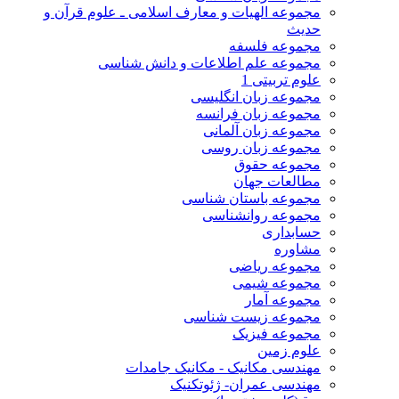
مجموعه الهیات و معارف اسلامی ـ علوم قرآن و
حدیث
مجموعه فلسفه
مجموعه علم اطلاعات و دانش شناسی
علوم تربیتی 1
مجموعه زبان انگلیسی
مجموعه زبان فرانسه
مجموعه زبان آلمانی
مجموعه زبان روسی
مجموعه حقوق
مطالعات جهان
مجموعه باستان شناسی
مجموعه روانشناسی
حسابداری
مشاوره
مجموعه ریاضی
مجموعه شیمی
مجموعه آمار
مجموعه زیست شناسی
مجموعه فیزیک
علوم زمین
مهندسی مکانیک - مکانیک جامدات
مهندسی عمران- ژئوتکنیک