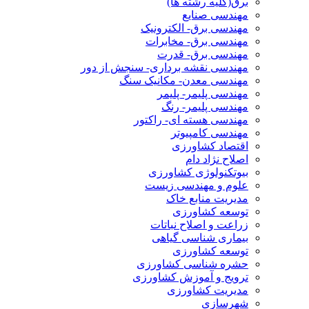
برق(کلیه رشته ها)
مهندسی صنایع
مهندسی برق- الکترونیک
مهندسی برق- مخابرات
مهندسی برق- قدرت
مهندسی نقشه برداری- سنجش از دور
مهندسی معدن- مکانیک سنگ
مهندسی پلیمر- پلیمر
مهندسی پلیمر- رنگ
مهندسی هسته ای- راکتور
مهندسی کامپیوتر
اقتصاد کشاورزی
اصلاح نژاد دام
بیوتکنولوژی کشاورزی
علوم و مهندسی زیست
مدیریت منابع خاک
توسعه کشاورزی
زراعت و اصلاح نباتات
بیماری شناسی گیاهی
توسعه کشاورزی
حشره شناسی کشاورزی
ترویج و آموزش کشاورزی
مدیریت کشاورزی
شهرسازی