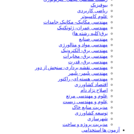
بیوفیزیک
ریاضی کاربردی
علوم کامپیوتر
مهندسی مکانیک- مکانیک جامدات
مهندسی عمران- ژئوتکنیک
برق(کلیه رشته ها)
مهندسی صنایع
مهندسی مواد و متالورژی
مهندسی برق- الکترونیک
مهندسی برق- مخابرات
مهندسی برق- قدرت
مهندسی نقشه برداری- سنجش از دور
مهندسی پلیمر- پلیمر
مهندسی هسته ای- راکتور
اقتصاد کشاورزی
اصلاح نژاد دام
علوم و مهندسی مرتع
علوم و مهندسی زیست
مدیریت منابع خاک
توسعه کشاورزی
شهرسازی
مدیریت پروژه و ساخت
آزمون ها استخدامی