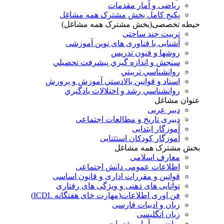
ریاضی و آمار مقدمات
پکیج کامل بخش مشترک همه مشاغل
حیطه تخصصی(بخش مشترک همه مشاغل)
تربیت چند ساحتی
آشنایی با فناوری های نوین آموزشی
روشها و فنون تدريس
سنجش و اندازه گيري پيشرفت تحصيلي
روانشناسي تربيتي
اسناد و قوانين بالادستي آموزش و پرورش
روانشناسي رشد و اختلالات يادگيري
عنوان مشاغل
دبير عربی
دبیری تاریخ و مطالعات اجتماعی
آموزگار ابتدایی
آموزگار کودکان استثنایی
بخش مشترک همه مشاغل
معارف اسلامی
اطلاعات عمومی دانش اجتماعی
قوانین و مقررات اداری و قانون اساسی
توانایی های ذهنی و ویژگی های رفتاری
فن اوری اطلاعات(مهارت خای هفتگانه ICDL)
زبان و ادبیات فارسی
زبان انگلیسی
ریاضی و آمار مقدمات