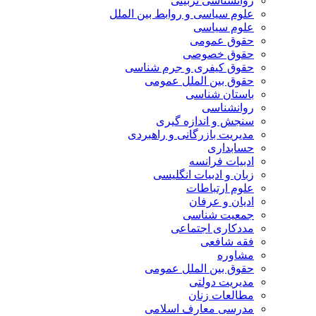
روانشناسی تربیتی
علوم سیاسی و روابط بین الملل
علوم سیاسی
حقوق عمومی
حقوق خصوصی
حقوق کیفری و جرم شناسی
حقوق بین الملل عمومی
باستان شناسی
روانشناسی
سنجش و اندازه گیری
مدیریت بازرگانی و راهبردی
حسابداری
ادبیات فرانسه
زبان و ادبیات انگلیسی
علوم ارتباطات
ادیان و عرفان
جمعیت شناسی
مددکاری اجتماعی
فقه شافعی
مشاوره
حقوق بین الملل عمومی
مدیریت دولتی
مطالعات زنان
مدرسی معارف اسلامی