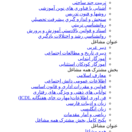
تربیت چند ساحتی
آشنایی با فناوری های نوین آموزشی
روشها و فنون تدريس
سنجش و اندازه گيري پيشرفت تحصيلي
روانشناسي تربيتي
اسناد و قوانين بالادستي آموزش و پرورش
روانشناسي رشد و اختلالات يادگيري
عنوان مشاغل
دبير عربی
دبیری تاریخ و مطالعات اجتماعی
آموزگار ابتدایی
آموزگار کودکان استثنایی
بخش مشترک همه مشاغل
معارف اسلامی
اطلاعات عمومی دانش اجتماعی
قوانین و مقررات اداری و قانون اساسی
توانایی های ذهنی و ویژگی های رفتاری
فن اوری اطلاعات(مهارت خای هفتگانه ICDL)
زبان و ادبیات فارسی
زبان انگلیسی
ریاضی و آمار مقدمات
پکیج کامل بخش مشترک همه مشاغل
عنوان مشاغل
همه مشاغل