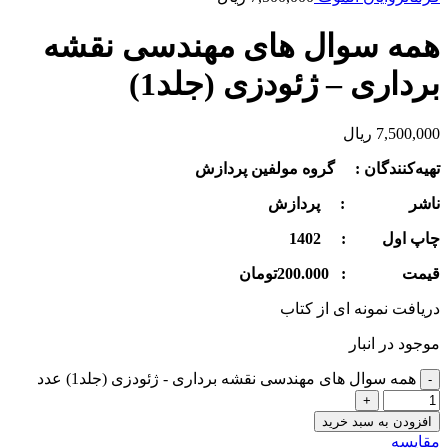
همه سوال های مهندسی نقشه
برداری – ژئودزی (جلد1)
7,500,000
ریال
تهيه‌كنندگان :
گروه مولفین پردازش
ناشر : پردازش
چاپ اول : 1402
قيمت : 200.000تومان
دریافت نمونه ای از کتاب
موجود در انبار
همه سوال های مهندسی نقشه برداری - ژئودزی (جلد1) عدد
افزودن به سبد خرید
مقايسه