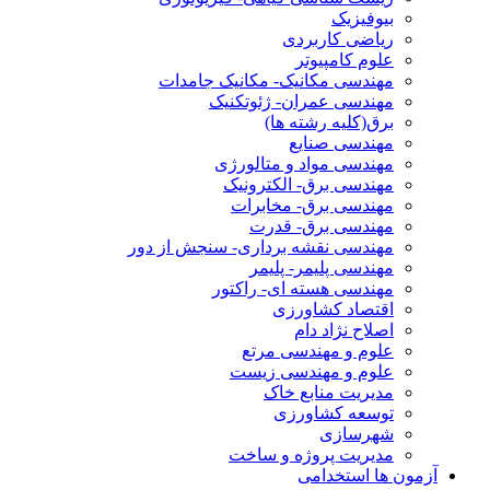
بیوفیزیک
ریاضی کاربردی
علوم کامپیوتر
مهندسی مکانیک- مکانیک جامدات
مهندسی عمران- ژئوتکنیک
برق(کلیه رشته ها)
مهندسی صنایع
مهندسی مواد و متالورژی
مهندسی برق- الکترونیک
مهندسی برق- مخابرات
مهندسی برق- قدرت
مهندسی نقشه برداری- سنجش از دور
مهندسی پلیمر- پلیمر
مهندسی هسته ای- راکتور
اقتصاد کشاورزی
اصلاح نژاد دام
علوم و مهندسی مرتع
علوم و مهندسی زیست
مدیریت منابع خاک
توسعه کشاورزی
شهرسازی
مدیریت پروژه و ساخت
آزمون ها استخدامی