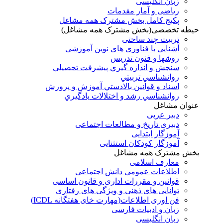
زبان انگلیسی
ریاضی و آمار مقدمات
پکیج کامل بخش مشترک همه مشاغل
حیطه تخصصی(بخش مشترک همه مشاغل)
تربیت چند ساحتی
آشنایی با فناوری های نوین آموزشی
روشها و فنون تدريس
سنجش و اندازه گيري پيشرفت تحصيلي
روانشناسي تربيتي
اسناد و قوانين بالادستي آموزش و پرورش
روانشناسي رشد و اختلالات يادگيري
عنوان مشاغل
دبير عربی
دبیری تاریخ و مطالعات اجتماعی
آموزگار ابتدایی
آموزگار کودکان استثنایی
بخش مشترک همه مشاغل
معارف اسلامی
اطلاعات عمومی دانش اجتماعی
قوانین و مقررات اداری و قانون اساسی
توانایی های ذهنی و ویژگی های رفتاری
فن اوری اطلاعات(مهارت خای هفتگانه ICDL)
زبان و ادبیات فارسی
زبان انگلیسی