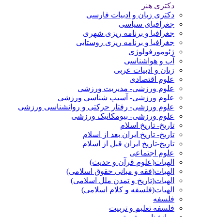
دکتری هنر
دکتری زبان و ادبیات فارسی
جغرافیای سیاسی
جغرافیا و برنامه ریزی شهری
جغرافیا و برنامه ریزی روستایی
ژئومورفولوژی
آب و هواشناسی
زبان و ادبیات عربی
علوم اقتصادی
علوم ورزشی- مدیریت ورزشی
علوم ورزشی- آسیب شناسی ورزشی
علوم ورزشی- رفتار حرکتی و روانشناسی ورزشی
علوم ورزشی- بیومکانیک ورزشی
تاریخ- تاریخ اسلام
تاریخ- تاریخ ایران بعد از اسلام
تاریخ-تاریخ ایران قبل از اسلام
علوم اجتماعی
الهیات(علوم قرآن و حدیث)
الهیات(فقه و مبانی حقوق اسلامی)
الهیات(تاریخ و تمدن ملل اسلامی)
الهیات(فلسفه و کلام اسلامی)
فلسفه
فلسفه تعلیم و تربیت