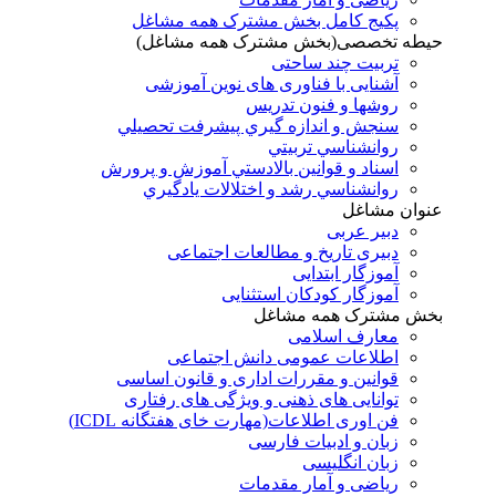
پکیج کامل بخش مشترک همه مشاغل
حیطه تخصصی(بخش مشترک همه مشاغل)
تربیت چند ساحتی
آشنایی با فناوری های نوین آموزشی
روشها و فنون تدريس
سنجش و اندازه گيري پيشرفت تحصيلي
روانشناسي تربيتي
اسناد و قوانين بالادستي آموزش و پرورش
روانشناسي رشد و اختلالات يادگيري
عنوان مشاغل
دبير عربی
دبیری تاریخ و مطالعات اجتماعی
آموزگار ابتدایی
آموزگار کودکان استثنایی
بخش مشترک همه مشاغل
معارف اسلامی
اطلاعات عمومی دانش اجتماعی
قوانین و مقررات اداری و قانون اساسی
توانایی های ذهنی و ویژگی های رفتاری
فن اوری اطلاعات(مهارت خای هفتگانه ICDL)
زبان و ادبیات فارسی
زبان انگلیسی
ریاضی و آمار مقدمات