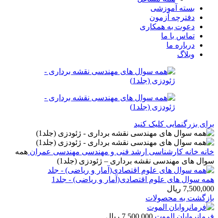
بسته آموزشی
دفترچه آزمون
دعوت به همکاری
تماس با ما
درباره ما
وبلاگ
برای بزرگنمایی کلیک کنید
خانه
خانه
کارشناسی ارشد
فنی و مهندسی
مهندسی عمران
همه
سوال های مهندسی نقشه برداری – ژئودزی (جلد1)
همه سوال های علوم اقتصادی(آمار و ریاضی) - جلد1
7,500,000
ریال
بازگشت به محصولات
فرمانروایان الموت
7,500,000
ریال