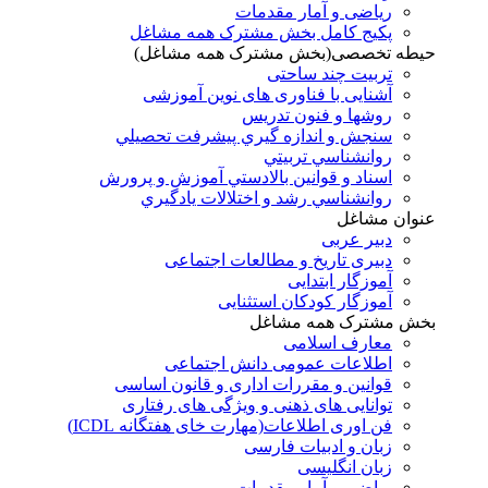
ریاضی و آمار مقدمات
پکیج کامل بخش مشترک همه مشاغل
حیطه تخصصی(بخش مشترک همه مشاغل)
تربیت چند ساحتی
آشنایی با فناوری های نوین آموزشی
روشها و فنون تدريس
سنجش و اندازه گيري پيشرفت تحصيلي
روانشناسي تربيتي
اسناد و قوانين بالادستي آموزش و پرورش
روانشناسي رشد و اختلالات يادگيري
عنوان مشاغل
دبير عربی
دبیری تاریخ و مطالعات اجتماعی
آموزگار ابتدایی
آموزگار کودکان استثنایی
بخش مشترک همه مشاغل
معارف اسلامی
اطلاعات عمومی دانش اجتماعی
قوانین و مقررات اداری و قانون اساسی
توانایی های ذهنی و ویژگی های رفتاری
فن اوری اطلاعات(مهارت خای هفتگانه ICDL)
زبان و ادبیات فارسی
زبان انگلیسی
ریاضی و آمار مقدمات