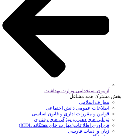
آزمون استخدامی وزارت بهداشت
بخش مشترک همه مشاغل
معارف اسلامی
اطلاعات عمومی دانش اجتماعی
قوانین و مقررات اداری و قانون اساسی
توانایی های ذهنی و ویژگی های رفتاری
فن اوری اطلاعات(مهارت خای هفتگانه ICDL)
زبان و ادبیات فارسی