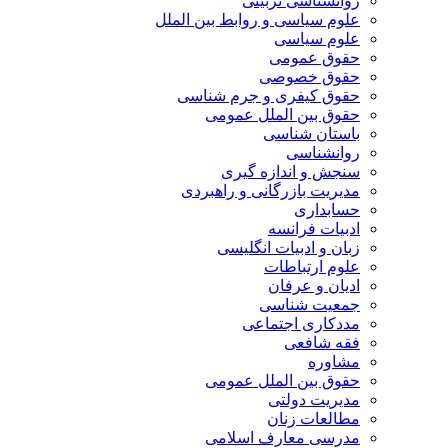
روانشناسی تربیتی
علوم سیاسی و روابط بین الملل
علوم سیاسی
حقوق عمومی
حقوق خصوصی
حقوق کیفری و جرم شناسی
حقوق بین الملل عمومی
باستان شناسی
روانشناسی
سنجش و اندازه گیری
مدیریت بازرگانی و راهبردی
حسابداری
ادبیات فرانسه
زبان و ادبیات انگلیسی
علوم ارتباطات
ادیان و عرفان
جمعیت شناسی
مددکاری اجتماعی
فقه شافعی
مشاوره
حقوق بین الملل عمومی
مدیریت دولتی
مطالعات زنان
مدرسی معارف اسلامی