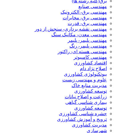
برق(کلیه رشته ها)
مهندسی صنایع
مهندسی برق- الکترونیک
مهندسی برق- مخابرات
مهندسی برق- قدرت
مهندسی نقشه برداری- سنجش از دور
مهندسی معدن- مکانیک سنگ
مهندسی پلیمر- پلیمر
مهندسی پلیمر- رنگ
مهندسی هسته ای- راکتور
مهندسی کامپیوتر
اقتصاد کشاورزی
اصلاح نژاد دام
بیوتکنولوژی کشاورزی
علوم و مهندسی زیست
مدیریت منابع خاک
توسعه کشاورزی
زراعت و اصلاح نباتات
بیماری شناسی گیاهی
توسعه کشاورزی
حشره شناسی کشاورزی
ترویج و آموزش کشاورزی
مدیریت کشاورزی
شهرسازی