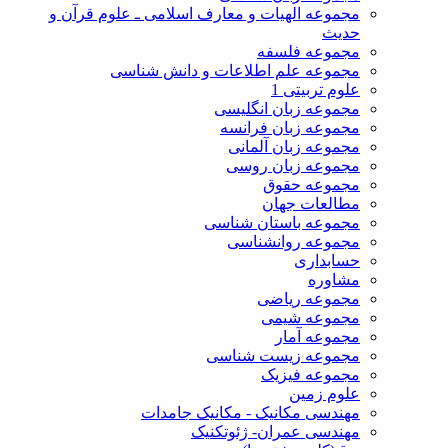
مجموعه الهیات و معارف اسلامی ـ علوم قرآن و
حدیث
مجموعه فلسفه
مجموعه علم اطلاعات و دانش شناسی
علوم تربیتی 1
مجموعه زبان انگلیسی
مجموعه زبان فرانسه
مجموعه زبان آلمانی
مجموعه زبان روسی
مجموعه حقوق
مطالعات جهان
مجموعه باستان شناسی
مجموعه روانشناسی
حسابداری
مشاوره
مجموعه ریاضی
مجموعه شیمی
مجموعه آمار
مجموعه زیست شناسی
مجموعه فیزیک
علوم زمین
مهندسی مکانیک - مکانیک جامدات
مهندسی عمران- ژئوتکنیک