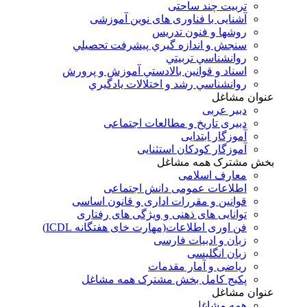
تربیت چند ساحتی
آشنایی با فناوری های نوین آموزشی
روشها و فنون تدريس
سنجش و اندازه گيري پيشرفت تحصيلي
روانشناسي تربيتي
اسناد و قوانين بالادستي آموزش و پرورش
روانشناسي رشد و اختلالات يادگيري
عنوان مشاغل
دبير عربی
دبیری تاریخ و مطالعات اجتماعی
آموزگار ابتدایی
آموزگار کودکان استثنایی
بخش مشترک همه مشاغل
معارف اسلامی
اطلاعات عمومی دانش اجتماعی
قوانین و مقررات اداری و قانون اساسی
توانایی های ذهنی و ویژگی های رفتاری
فن اوری اطلاعات(مهارت خای هفتگانه ICDL)
زبان و ادبیات فارسی
زبان انگلیسی
ریاضی و آمار مقدمات
پکیج کامل بخش مشترک همه مشاغل
عنوان مشاغل
همه مشاغل