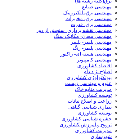
برق(کلیه رشته ها)
مهندسی صنایع
مهندسی برق- الکترونیک
مهندسی برق- مخابرات
مهندسی برق- قدرت
مهندسی نقشه برداری- سنجش از دور
مهندسی معدن- مکانیک سنگ
مهندسی پلیمر- پلیمر
مهندسی پلیمر- رنگ
مهندسی هسته ای- راکتور
مهندسی کامپیوتر
اقتصاد کشاورزی
اصلاح نژاد دام
بیوتکنولوژی کشاورزی
علوم و مهندسی زیست
مدیریت منابع خاک
توسعه کشاورزی
زراعت و اصلاح نباتات
بیماری شناسی گیاهی
توسعه کشاورزی
حشره شناسی کشاورزی
ترویج و آموزش کشاورزی
مدیریت کشاورزی
شهرسازی