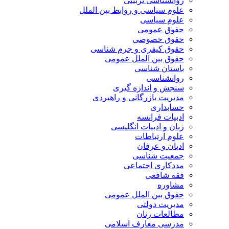
روانشناسی تربیتی
علوم سیاسی و روابط بین الملل
علوم سیاسی
حقوق عمومی
حقوق خصوصی
حقوق کیفری و جرم شناسی
حقوق بین الملل عمومی
باستان شناسی
روانشناسی
سنجش و اندازه گیری
مدیریت بازرگانی و راهبردی
حسابداری
ادبیات فرانسه
زبان و ادبیات انگلیسی
علوم ارتباطات
ادیان و عرفان
جمعیت شناسی
مددکاری اجتماعی
فقه شافعی
مشاوره
حقوق بین الملل عمومی
مدیریت دولتی
مطالعات زنان
مدرسی معارف اسلامی