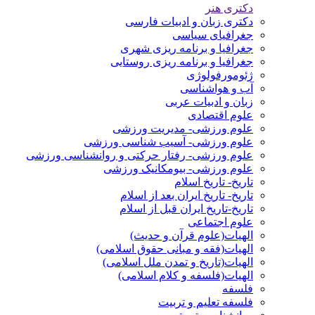
دکتری هنر
دکتری زبان و ادبیات فارسی
جغرافیای سیاسی
جغرافیا و برنامه ریزی شهری
جغرافیا و برنامه ریزی روستایی
ژئومورفولوژی
آب و هواشناسی
زبان و ادبیات عربی
علوم اقتصادی
علوم ورزشی- مدیریت ورزشی
علوم ورزشی- آسیب شناسی ورزشی
علوم ورزشی- رفتار حرکتی و روانشناسی ورزشی
علوم ورزشی- بیومکانیک ورزشی
تاریخ- تاریخ اسلام
تاریخ- تاریخ ایران بعد از اسلام
تاریخ-تاریخ ایران قبل از اسلام
علوم اجتماعی
الهیات(علوم قرآن و حدیث)
الهیات(فقه و مبانی حقوق اسلامی)
الهیات(تاریخ و تمدن ملل اسلامی)
الهیات(فلسفه و کلام اسلامی)
فلسفه
فلسفه تعلیم و تربیت