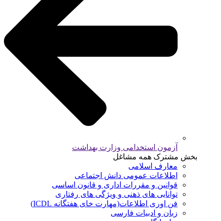
آزمون استخدامی وزارت بهداشت
بخش مشترک همه مشاغل
معارف اسلامی
اطلاعات عمومی دانش اجتماعی
قوانین و مقررات اداری و قانون اساسی
توانایی های ذهنی و ویژگی های رفتاری
فن اوری اطلاعات(مهارت خای هفتگانه ICDL)
زبان و ادبیات فارسی