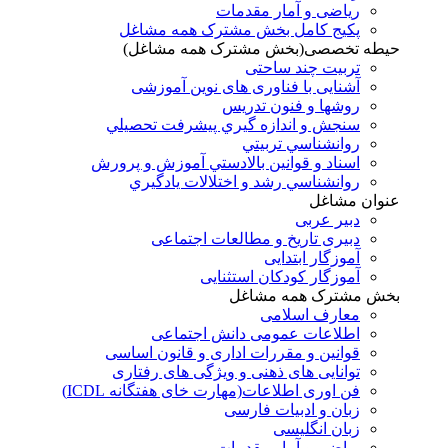
ریاضی و آمار مقدمات
پکیج کامل بخش مشترک همه مشاغل
حیطه تخصصی(بخش مشترک همه مشاغل)
تربیت چند ساحتی
آشنایی با فناوری های نوین آموزشی
روشها و فنون تدريس
سنجش و اندازه گيري پيشرفت تحصيلي
روانشناسي تربيتي
اسناد و قوانين بالادستي آموزش و پرورش
روانشناسي رشد و اختلالات يادگيري
عنوان مشاغل
دبير عربی
دبیری تاریخ و مطالعات اجتماعی
آموزگار ابتدایی
آموزگار کودکان استثنایی
بخش مشترک همه مشاغل
معارف اسلامی
اطلاعات عمومی دانش اجتماعی
قوانین و مقررات اداری و قانون اساسی
توانایی های ذهنی و ویژگی های رفتاری
فن اوری اطلاعات(مهارت خای هفتگانه ICDL)
زبان و ادبیات فارسی
زبان انگلیسی
ریاضی و آمار مقدمات