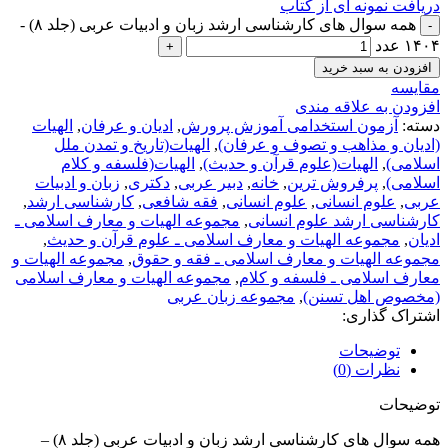
دریافت نمونه ای از کتاب
همه سوال های کارشناسی ارشد زبان و ادبیات عربی (جلد ۸) -
۱۴۰۴ عدد
افزودن به سبد خرید
مقايسه
افزودن به علاقه مندی
دسته:
آزمون استخدامی آموزش پرورش
,
ادیان و عرفان
,
الهیات
(ادیان و مذاهب و تصوف و عرفان)
,
الهیات(تاریخ و تمدن ملل
اسلامی)
,
الهیات(علوم قرآن و حدیث)
,
الهیات(فلسفه و کلام
اسلامی)
,
پرفروش ترین
,
خانه
,
دبير عربی
,
دکتری
,
زبان و ادبیات
عربی
,
علوم انسانی
,
علوم انسانی
,
فقه شافعی
,
کارشناسی ارشد
,
کارشناسی ارشد علوم انسانی
,
مجموعه الهیات و معارف اسلامی ـ
ادیان
,
مجموعه الهیات و معارف اسلامی ـ علوم قرآن و حدیث
,
مجموعه الهیات و معارف اسلامی ـ فقه و حقوق
,
مجموعه الهیات و
معارف اسلامی ـ فلسفه و کلام
,
مجموعه الهیات و معارف اسلامی
(مخصوص اهل تسنن)
,
مجموعه زبان عربی
اشتراک گذاری:
توضیحات
نظرات (0)
توضیحات
همه سوال های کارشناسی ارشد زبان و ادبیات عربی (جلد ۸) –