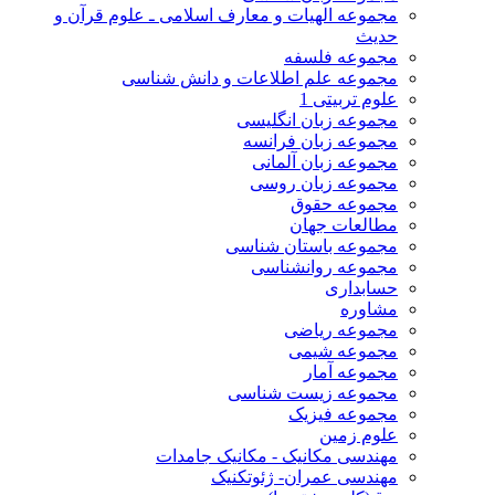
مجموعه الهیات و معارف اسلامی ـ علوم قرآن و
حدیث
مجموعه فلسفه
مجموعه علم اطلاعات و دانش شناسی
علوم تربیتی 1
مجموعه زبان انگلیسی
مجموعه زبان فرانسه
مجموعه زبان آلمانی
مجموعه زبان روسی
مجموعه حقوق
مطالعات جهان
مجموعه باستان شناسی
مجموعه روانشناسی
حسابداری
مشاوره
مجموعه ریاضی
مجموعه شیمی
مجموعه آمار
مجموعه زیست شناسی
مجموعه فیزیک
علوم زمین
مهندسی مکانیک - مکانیک جامدات
مهندسی عمران- ژئوتکنیک