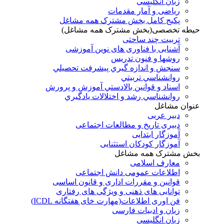
زبان انگلیسی
ریاضی و آمار مقدمات
پکیج کامل بخش مشترک همه مشاغل
حیطه تخصصی(بخش مشترک همه مشاغل)
تربیت چند ساحتی
آشنایی با فناوری های نوین آموزشی
روشها و فنون تدريس
سنجش و اندازه گيري پيشرفت تحصيلي
روانشناسي تربيتي
اسناد و قوانين بالادستي آموزش و پرورش
روانشناسي رشد و اختلالات يادگيري
عنوان مشاغل
دبير عربی
دبیری تاریخ و مطالعات اجتماعی
آموزگار ابتدایی
آموزگار کودکان استثنایی
بخش مشترک همه مشاغل
معارف اسلامی
اطلاعات عمومی دانش اجتماعی
قوانین و مقررات اداری و قانون اساسی
توانایی های ذهنی و ویژگی های رفتاری
فن اوری اطلاعات(مهارت خای هفتگانه ICDL)
زبان و ادبیات فارسی
زبان انگلیسی