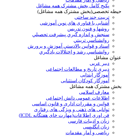
پکیج کامل بخش مشترک همه مشاغل
حیطه تخصصی(بخش مشترک همه مشاغل)
تربیت چند ساحتی
آشنایی با فناوری های نوین آموزشی
روشها و فنون تدريس
سنجش و اندازه گيري پيشرفت تحصيلي
روانشناسي تربيتي
اسناد و قوانين بالادستي آموزش و پرورش
روانشناسي رشد و اختلالات يادگيري
عنوان مشاغل
دبير عربی
دبیری تاریخ و مطالعات اجتماعی
آموزگار ابتدایی
آموزگار کودکان استثنایی
بخش مشترک همه مشاغل
معارف اسلامی
اطلاعات عمومی دانش اجتماعی
قوانین و مقررات اداری و قانون اساسی
توانایی های ذهنی و ویژگی های رفتاری
فن اوری اطلاعات(مهارت خای هفتگانه ICDL)
زبان و ادبیات فارسی
زبان انگلیسی
ریاضی و آمار مقدمات