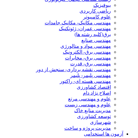
بیوفیزیک
ریاضی کاربردی
علوم کامپیوتر
مهندسی مکانیک- مکانیک جامدات
مهندسی عمران- ژئوتکنیک
برق(کلیه رشته ها)
مهندسی صنایع
مهندسی مواد و متالورژی
مهندسی برق- الکترونیک
مهندسی برق- مخابرات
مهندسی برق- قدرت
مهندسی نقشه برداری- سنجش از دور
مهندسی پلیمر- پلیمر
مهندسی هسته ای- راکتور
اقتصاد کشاورزی
اصلاح نژاد دام
علوم و مهندسی مرتع
علوم و مهندسی زیست
مدیریت منابع خاک
توسعه کشاورزی
شهرسازی
مدیریت پروژه و ساخت
آزمون ها استخدامی