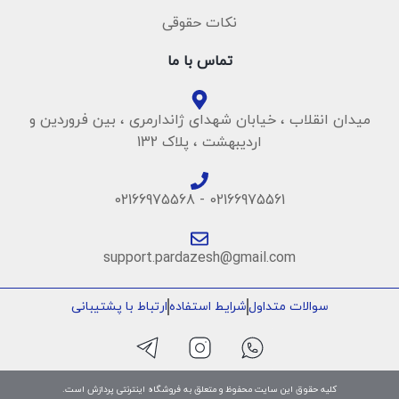
نکات حقوقی
تماس با ما
میدان انقلاب ، خیابان شهدای ژاندارمری ، بین فروردین و
اردیبهشت ، پلاک 132
02166975561 - 02166975568
support.pardazesh@gmail.com
سوالات متداول
شرایط استفاده
ارتباط با پشتیبانی
کلیه حقوق این سایت محفوظ و متعلق به فروشگاه اینترنتی پردازش است.