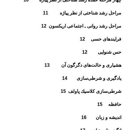
مراحل رشد شناختى از نظر پياژه
11
مراحل رشد روانى ـ اجتماعى اريكسون
12
فرايندهاى حسى
12
حس شنوايى
12
هشيارى و حالت‌هاى دگرگون آن
13
يادگيرى و شرطى‌سازى
14
شرطى‌سازى كلاسيك پاولف
15
حافظه
15
انديشه و زبان
16