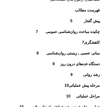
فهرست مطالب
پیش گفتار 5
چکیده مباحث
روان‌شناسى عمومی
7
كاهشگرى
7
مبانى عصبى ـ زيستى روان‌شناسى
8
دستگاه غده‌هاى درون ريز
9
رشد روانى
9
مرحله پيش عملياتى
10
مراحل عملياتى
10
چهار مرحله عمده رشد شناختى از نظر پياژه
10