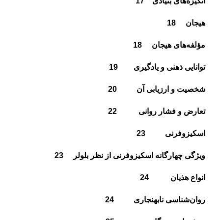
انگيزه‌هاى بنيادى
17
هيجان
18
مؤلفه‌هاى هيجان
18
توانايى ذهنى و يادگيرى
19
شخصيت و ارزيابى آن
20
تعارض و فشار روانى
22
اسكيزوفرنى
23
ويژگى چهارگانه
اسكيزوفرنى از نظر بلولر
23
انواع هذيان
24
روان‌شناسى نابهنجارى
24