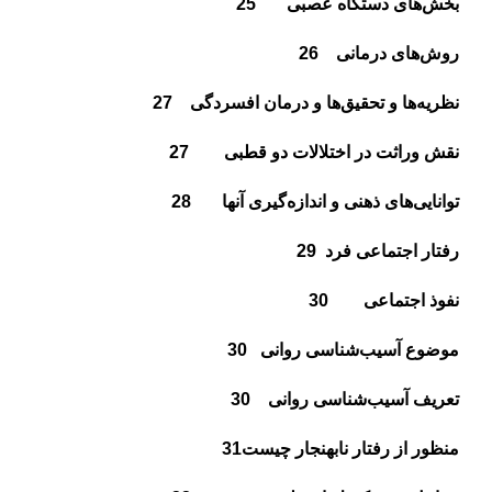
بخش‌هاى دستگاه عصبى
25
روش‌هاى درمانى
26
نظريه‌ها و تحقيق‌ها و درمان افسردگى
27
نقش وراثت در اختلالات دو قطبى
27
توانايى‌هاى ذهنى و اندازه‌گيرى آنها
28
رفتار اجتماعى فرد
29
نفوذ اجتماعى
30
موضوع آسيب‌شناسى روانى
30
تعريف آسيب‌شناسى روانى
30
منظور از رفتار نابهنجار چيست
31