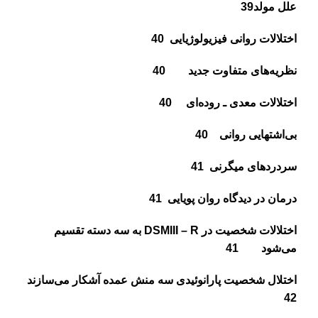
علل مولد
39
اختلالات روانى فيزيولوژيايى
40
نظريه‌هاى متفاوت جديد
40
اختلالات معدى ـ روده‌اى
40
بى‌اشتهايى روانى
40
سردردهاى ميگرنى
41
درمان در ديدگاه روان پويايى
41
اختلالات شخصيت در
DSMIII – R
به سه دسته تقسيم
مى‌شود
41
اختلال شخصيت پارانوئيدى سه منش عمده آشكار مى‌سازند
42