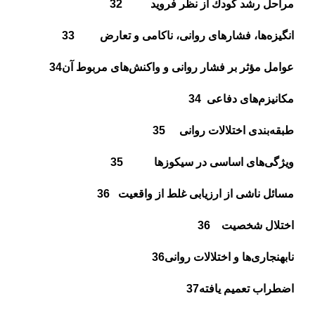
مراحل رشد كودك از نظر فرويد
32
انگيزه‌ها، فشارهاى روانى، ناكامى و تعارض
33
عوامل مؤثر بر فشار روانى و واكنش‌هاى مربوط آن
34
مكانيزم‌هاى دفاعى
34
طبقه‌بندى اختلالات روانى
35
ويژگى‌هاى اساسى در سيكوزها
35
مسائل ناشى از ارزيابى غلط از واقعيت
36
اختلال شخصيت
36
نابهنجارى‌ها و اختلالات روانى
36
اضطراب تعميم يافته
37