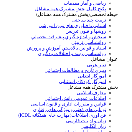
ریاضی و آمار مقدمات
پکیج کامل بخش مشترک همه مشاغل
حیطه تخصصی(بخش مشترک همه مشاغل)
تربیت چند ساحتی
آشنایی با فناوری های نوین آموزشی
روشها و فنون تدريس
سنجش و اندازه گيري پيشرفت تحصيلي
روانشناسي تربيتي
اسناد و قوانين بالادستي آموزش و پرورش
روانشناسي رشد و اختلالات يادگيري
عنوان مشاغل
دبير عربی
دبیری تاریخ و مطالعات اجتماعی
آموزگار ابتدایی
آموزگار کودکان استثنایی
بخش مشترک همه مشاغل
معارف اسلامی
اطلاعات عمومی دانش اجتماعی
قوانین و مقررات اداری و قانون اساسی
توانایی های ذهنی و ویژگی های رفتاری
فن اوری اطلاعات(مهارت خای هفتگانه ICDL)
زبان و ادبیات فارسی
زبان انگلیسی
ریاضی و آمار مقدمات