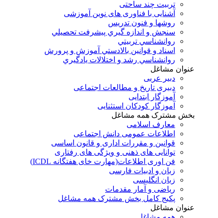
تربیت چند ساحتی
آشنایی با فناوری های نوین آموزشی
روشها و فنون تدريس
سنجش و اندازه گيري پيشرفت تحصيلي
روانشناسي تربيتي
اسناد و قوانين بالادستي آموزش و پرورش
روانشناسي رشد و اختلالات يادگيري
عنوان مشاغل
دبير عربی
دبیری تاریخ و مطالعات اجتماعی
آموزگار ابتدایی
آموزگار کودکان استثنایی
بخش مشترک همه مشاغل
معارف اسلامی
اطلاعات عمومی دانش اجتماعی
قوانین و مقررات اداری و قانون اساسی
توانایی های ذهنی و ویژگی های رفتاری
فن اوری اطلاعات(مهارت خای هفتگانه ICDL)
زبان و ادبیات فارسی
زبان انگلیسی
ریاضی و آمار مقدمات
پکیج کامل بخش مشترک همه مشاغل
عنوان مشاغل
همه مشاغل