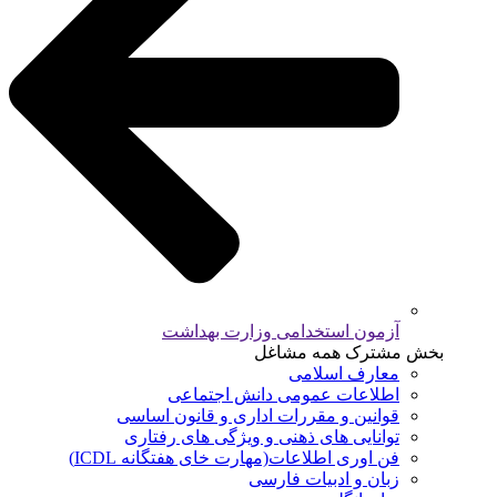
آزمون استخدامی وزارت بهداشت
بخش مشترک همه مشاغل
معارف اسلامی
اطلاعات عمومی دانش اجتماعی
قوانین و مقررات اداری و قانون اساسی
توانایی های ذهنی و ویژگی های رفتاری
فن اوری اطلاعات(مهارت خای هفتگانه ICDL)
زبان و ادبیات فارسی