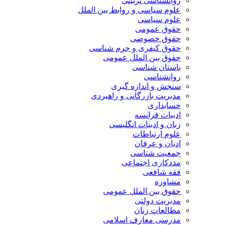
روانشناسی تربیتی
علوم سیاسی و روابط بین الملل
علوم سیاسی
حقوق عمومی
حقوق خصوصی
حقوق کیفری و جرم شناسی
حقوق بین الملل عمومی
باستان شناسی
روانشناسی
سنجش و اندازه گیری
مدیریت بازرگانی و راهبردی
حسابداری
ادبیات فرانسه
زبان و ادبیات انگلیسی
علوم ارتباطات
ادیان و عرفان
جمعیت شناسی
مددکاری اجتماعی
فقه شافعی
مشاوره
حقوق بین الملل عمومی
مدیریت دولتی
مطالعات زنان
مدرسی معارف اسلامی