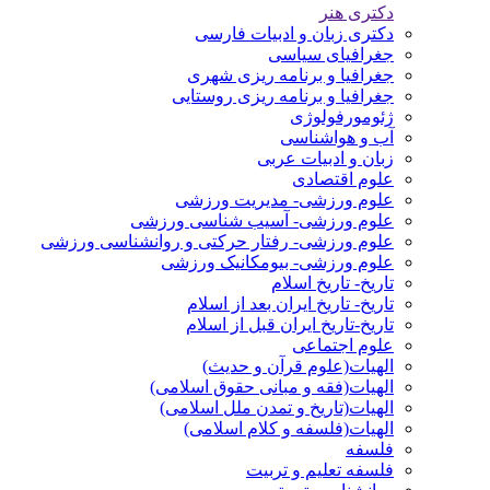
دکتری هنر
دکتری زبان و ادبیات فارسی
جغرافیای سیاسی
جغرافیا و برنامه ریزی شهری
جغرافیا و برنامه ریزی روستایی
ژئومورفولوژی
آب و هواشناسی
زبان و ادبیات عربی
علوم اقتصادی
علوم ورزشی- مدیریت ورزشی
علوم ورزشی- آسیب شناسی ورزشی
علوم ورزشی- رفتار حرکتی و روانشناسی ورزشی
علوم ورزشی- بیومکانیک ورزشی
تاریخ- تاریخ اسلام
تاریخ- تاریخ ایران بعد از اسلام
تاریخ-تاریخ ایران قبل از اسلام
علوم اجتماعی
الهیات(علوم قرآن و حدیث)
الهیات(فقه و مبانی حقوق اسلامی)
الهیات(تاریخ و تمدن ملل اسلامی)
الهیات(فلسفه و کلام اسلامی)
فلسفه
فلسفه تعلیم و تربیت