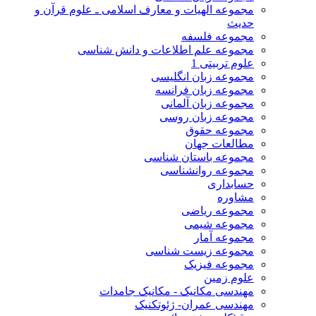
مجموعه الهیات و معارف اسلامی ـ علوم قرآن و
حدیث
مجموعه فلسفه
مجموعه علم اطلاعات و دانش شناسی
علوم تربیتی 1
مجموعه زبان انگلیسی
مجموعه زبان فرانسه
مجموعه زبان آلمانی
مجموعه زبان روسی
مجموعه حقوق
مطالعات جهان
مجموعه باستان شناسی
مجموعه روانشناسی
حسابداری
مشاوره
مجموعه ریاضی
مجموعه شیمی
مجموعه آمار
مجموعه زیست شناسی
مجموعه فیزیک
علوم زمین
مهندسی مکانیک - مکانیک جامدات
مهندسی عمران- ژئوتکنیک