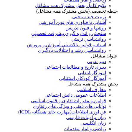
پکیج کامل بخش مشترک همه مشاغل
حیطه تخصصی(بخش مشترک همه مشاغل)
تربیت چند ساحتی
آشنایی با فناوری های نوین آموزشی
روشها و فنون تدريس
سنجش و اندازه گيري پيشرفت تحصيلي
روانشناسي تربيتي
اسناد و قوانين بالادستي آموزش و پرورش
روانشناسي رشد و اختلالات يادگيري
عنوان مشاغل
دبير عربی
دبیری تاریخ و مطالعات اجتماعی
آموزگار ابتدایی
آموزگار کودکان استثنایی
بخش مشترک همه مشاغل
معارف اسلامی
اطلاعات عمومی دانش اجتماعی
قوانین و مقررات اداری و قانون اساسی
توانایی های ذهنی و ویژگی های رفتاری
فن اوری اطلاعات(مهارت خای هفتگانه ICDL)
زبان و ادبیات فارسی
زبان انگلیسی
ریاضی و آمار مقدمات