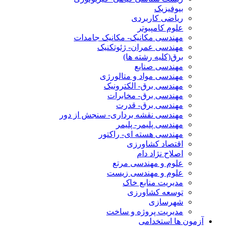
بیوفیزیک
ریاضی کاربردی
علوم کامپیوتر
مهندسی مکانیک- مکانیک جامدات
مهندسی عمران- ژئوتکنیک
برق(کلیه رشته ها)
مهندسی صنایع
مهندسی مواد و متالورژی
مهندسی برق- الکترونیک
مهندسی برق- مخابرات
مهندسی برق- قدرت
مهندسی نقشه برداری- سنجش از دور
مهندسی پلیمر- پلیمر
مهندسی هسته ای- راکتور
اقتصاد کشاورزی
اصلاح نژاد دام
علوم و مهندسی مرتع
علوم و مهندسی زیست
مدیریت منابع خاک
توسعه کشاورزی
شهرسازی
مدیریت پروژه و ساخت
آزمون ها استخدامی