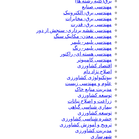
برق(کلیه رشته ها)
مهندسی صنایع
مهندسی برق- الکترونیک
مهندسی برق- مخابرات
مهندسی برق- قدرت
مهندسی نقشه برداری- سنجش از دور
مهندسی معدن- مکانیک سنگ
مهندسی پلیمر- پلیمر
مهندسی پلیمر- رنگ
مهندسی هسته ای- راکتور
مهندسی کامپیوتر
اقتصاد کشاورزی
اصلاح نژاد دام
بیوتکنولوژی کشاورزی
علوم و مهندسی زیست
مدیریت منابع خاک
توسعه کشاورزی
زراعت و اصلاح نباتات
بیماری شناسی گیاهی
توسعه کشاورزی
حشره شناسی کشاورزی
ترویج و آموزش کشاورزی
مدیریت کشاورزی
شهرسازی