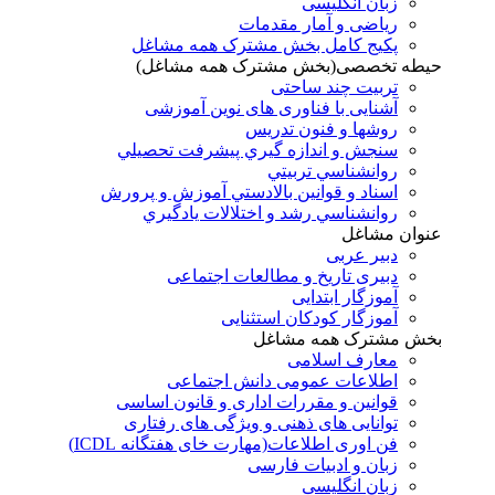
زبان انگلیسی
ریاضی و آمار مقدمات
پکیج کامل بخش مشترک همه مشاغل
حیطه تخصصی(بخش مشترک همه مشاغل)
تربیت چند ساحتی
آشنایی با فناوری های نوین آموزشی
روشها و فنون تدريس
سنجش و اندازه گيري پيشرفت تحصيلي
روانشناسي تربيتي
اسناد و قوانين بالادستي آموزش و پرورش
روانشناسي رشد و اختلالات يادگيري
عنوان مشاغل
دبير عربی
دبیری تاریخ و مطالعات اجتماعی
آموزگار ابتدایی
آموزگار کودکان استثنایی
بخش مشترک همه مشاغل
معارف اسلامی
اطلاعات عمومی دانش اجتماعی
قوانین و مقررات اداری و قانون اساسی
توانایی های ذهنی و ویژگی های رفتاری
فن اوری اطلاعات(مهارت خای هفتگانه ICDL)
زبان و ادبیات فارسی
زبان انگلیسی