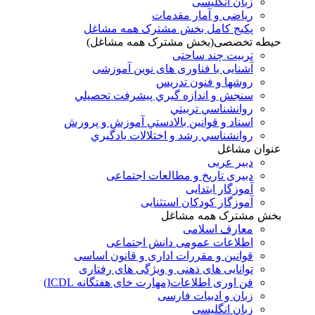
زبان انگلیسی
ریاضی و آمار مقدمات
پکیج کامل بخش مشترک همه مشاغل
حیطه تخصصی(بخش مشترک همه مشاغل)
تربیت چند ساحتی
آشنایی با فناوری های نوین آموزشی
روشها و فنون تدريس
سنجش و اندازه گيري پيشرفت تحصيلي
روانشناسي تربيتي
اسناد و قوانين بالادستي آموزش و پرورش
روانشناسي رشد و اختلالات يادگيري
عنوان مشاغل
دبير عربی
دبیری تاریخ و مطالعات اجتماعی
آموزگار ابتدایی
آموزگار کودکان استثنایی
بخش مشترک همه مشاغل
معارف اسلامی
اطلاعات عمومی دانش اجتماعی
قوانین و مقررات اداری و قانون اساسی
توانایی های ذهنی و ویژگی های رفتاری
فن اوری اطلاعات(مهارت خای هفتگانه ICDL)
زبان و ادبیات فارسی
زبان انگلیسی