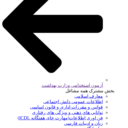
آزمون استخدامی وزارت بهداشت
بخش مشترک همه مشاغل
معارف اسلامی
اطلاعات عمومی دانش اجتماعی
قوانین و مقررات اداری و قانون اساسی
توانایی های ذهنی و ویژگی های رفتاری
فن اوری اطلاعات(مهارت خای هفتگانه ICDL)
زبان و ادبیات فارسی