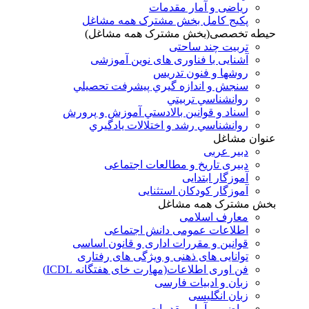
ریاضی و آمار مقدمات
پکیج کامل بخش مشترک همه مشاغل
حیطه تخصصی(بخش مشترک همه مشاغل)
تربیت چند ساحتی
آشنایی با فناوری های نوین آموزشی
روشها و فنون تدريس
سنجش و اندازه گيري پيشرفت تحصيلي
روانشناسي تربيتي
اسناد و قوانين بالادستي آموزش و پرورش
روانشناسي رشد و اختلالات يادگيري
عنوان مشاغل
دبير عربی
دبیری تاریخ و مطالعات اجتماعی
آموزگار ابتدایی
آموزگار کودکان استثنایی
بخش مشترک همه مشاغل
معارف اسلامی
اطلاعات عمومی دانش اجتماعی
قوانین و مقررات اداری و قانون اساسی
توانایی های ذهنی و ویژگی های رفتاری
فن اوری اطلاعات(مهارت خای هفتگانه ICDL)
زبان و ادبیات فارسی
زبان انگلیسی
ریاضی و آمار مقدمات