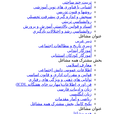
تربیت چند ساحتی
آشنایی با فناوری های نوین آموزشی
روشها و فنون تدريس
سنجش و اندازه گيري پيشرفت تحصيلي
روانشناسي تربيتي
اسناد و قوانين بالادستي آموزش و پرورش
روانشناسي رشد و اختلالات يادگيري
عنوان مشاغل
دبير عربی
دبیری تاریخ و مطالعات اجتماعی
آموزگار ابتدایی
آموزگار کودکان استثنایی
بخش مشترک همه مشاغل
معارف اسلامی
اطلاعات عمومی دانش اجتماعی
قوانین و مقررات اداری و قانون اساسی
توانایی های ذهنی و ویژگی های رفتاری
فن اوری اطلاعات(مهارت خای هفتگانه ICDL)
زبان و ادبیات فارسی
زبان انگلیسی
ریاضی و آمار مقدمات
پکیج کامل بخش مشترک همه مشاغل
عنوان مشاغل
همه مشاغل