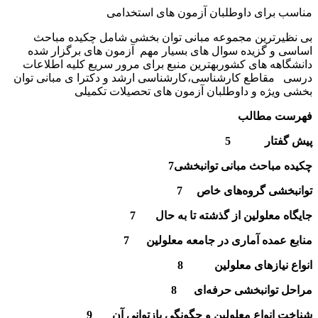
مناسب برای داوطلبان آزمون های استخدامی
بی نظیرترین مجموعه مبانی توان بخشی شامل چکیده مباحث
اساسی و گزیده سوال های بسیار مهم آزمون های برگزار شده
دانشگاهه های کشوربهترین منبع برای مرور سریع کلیه اطلاعات
درسی مقاطع کارشناسی،کارشناسی ارشد و دکترا ی مبانی توان
بخشی ویژه و داوطلبان آزمون های تحصیلات تکمیلی
فهرست مطالب
پیش گفتار 5
چکیده مباحث مبانی توانبخشی
7
توانبخشى گروه‌هاى خاص
7
جايگاه معلولين از گذشته تا به حال
7
منابع عمده آمارى در جامعه معلولين
7
انواع نيازهاى معلولين
8
مراحل توانبخشى حرفه‌اى
8
شناخت انواع معلولين و چگونگى بازتوانى آن
9