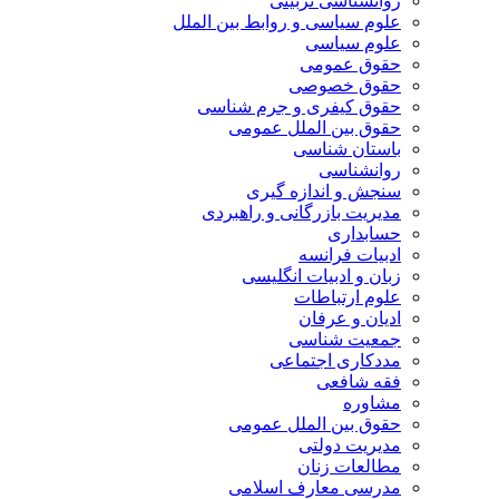
روانشناسی تربیتی
علوم سیاسی و روابط بین الملل
علوم سیاسی
حقوق عمومی
حقوق خصوصی
حقوق کیفری و جرم شناسی
حقوق بین الملل عمومی
باستان شناسی
روانشناسی
سنجش و اندازه گیری
مدیریت بازرگانی و راهبردی
حسابداری
ادبیات فرانسه
زبان و ادبیات انگلیسی
علوم ارتباطات
ادیان و عرفان
جمعیت شناسی
مددکاری اجتماعی
فقه شافعی
مشاوره
حقوق بین الملل عمومی
مدیریت دولتی
مطالعات زنان
مدرسی معارف اسلامی