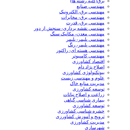
برق(کلیه رشته ها)
مهندسی صنایع
مهندسی برق- الکترونیک
مهندسی برق- مخابرات
مهندسی برق- قدرت
مهندسی نقشه برداری- سنجش از دور
مهندسی معدن- مکانیک سنگ
مهندسی پلیمر- پلیمر
مهندسی پلیمر- رنگ
مهندسی هسته ای- راکتور
مهندسی کامپیوتر
اقتصاد کشاورزی
اصلاح نژاد دام
بیوتکنولوژی کشاورزی
علوم و مهندسی زیست
مدیریت منابع خاک
توسعه کشاورزی
زراعت و اصلاح نباتات
بیماری شناسی گیاهی
توسعه کشاورزی
حشره شناسی کشاورزی
ترویج و آموزش کشاورزی
مدیریت کشاورزی
شهرسازی