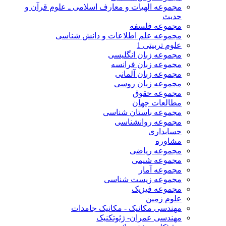
مجموعه الهیات و معارف اسلامی ـ علوم قرآن و
حدیث
مجموعه فلسفه
مجموعه علم اطلاعات و دانش شناسی
علوم تربیتی 1
مجموعه زبان انگلیسی
مجموعه زبان فرانسه
مجموعه زبان آلمانی
مجموعه زبان روسی
مجموعه حقوق
مطالعات جهان
مجموعه باستان شناسی
مجموعه روانشناسی
حسابداری
مشاوره
مجموعه ریاضی
مجموعه شیمی
مجموعه آمار
مجموعه زیست شناسی
مجموعه فیزیک
علوم زمین
مهندسی مکانیک - مکانیک جامدات
مهندسی عمران- ژئوتکنیک