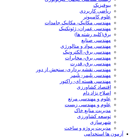
بیوفیزیک
ریاضی کاربردی
علوم کامپیوتر
مهندسی مکانیک- مکانیک جامدات
مهندسی عمران- ژئوتکنیک
برق(کلیه رشته ها)
مهندسی صنایع
مهندسی مواد و متالورژی
مهندسی برق- الکترونیک
مهندسی برق- مخابرات
مهندسی برق- قدرت
مهندسی نقشه برداری- سنجش از دور
مهندسی پلیمر- پلیمر
مهندسی هسته ای- راکتور
اقتصاد کشاورزی
اصلاح نژاد دام
علوم و مهندسی مرتع
علوم و مهندسی زیست
مدیریت منابع خاک
توسعه کشاورزی
شهرسازی
مدیریت پروژه و ساخت
آزمون ها استخدامی