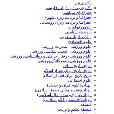
دکتری هنر
دکتری زبان و ادبیات فارسی
جغرافیای سیاسی
جغرافیا و برنامه ریزی شهری
جغرافیا و برنامه ریزی روستایی
ژئومورفولوژی
آب و هواشناسی
زبان و ادبیات عربی
علوم اقتصادی
علوم ورزشی- مدیریت ورزشی
علوم ورزشی- آسیب شناسی ورزشی
علوم ورزشی- رفتار حرکتی و روانشناسی ورزشی
علوم ورزشی- بیومکانیک ورزشی
تاریخ- تاریخ اسلام
تاریخ- تاریخ ایران بعد از اسلام
تاریخ-تاریخ ایران قبل از اسلام
علوم اجتماعی
الهیات(علوم قرآن و حدیث)
الهیات(فقه و مبانی حقوق اسلامی)
الهیات(تاریخ و تمدن ملل اسلامی)
الهیات(فلسفه و کلام اسلامی)
فلسفه
فلسفه تعلیم و تربیت