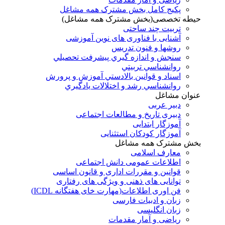
پکیج کامل بخش مشترک همه مشاغل
حیطه تخصصی(بخش مشترک همه مشاغل)
تربیت چند ساحتی
آشنایی با فناوری های نوین آموزشی
روشها و فنون تدريس
سنجش و اندازه گيري پيشرفت تحصيلي
روانشناسي تربيتي
اسناد و قوانين بالادستي آموزش و پرورش
روانشناسي رشد و اختلالات يادگيري
عنوان مشاغل
دبير عربی
دبیری تاریخ و مطالعات اجتماعی
آموزگار ابتدایی
آموزگار کودکان استثنایی
بخش مشترک همه مشاغل
معارف اسلامی
اطلاعات عمومی دانش اجتماعی
قوانین و مقررات اداری و قانون اساسی
توانایی های ذهنی و ویژگی های رفتاری
فن اوری اطلاعات(مهارت خای هفتگانه ICDL)
زبان و ادبیات فارسی
زبان انگلیسی
ریاضی و آمار مقدمات