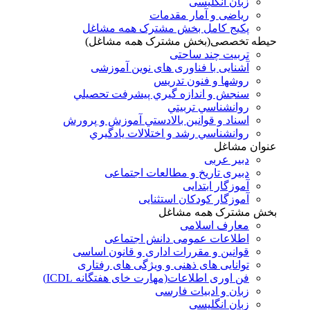
زبان انگلیسی
ریاضی و آمار مقدمات
پکیج کامل بخش مشترک همه مشاغل
حیطه تخصصی(بخش مشترک همه مشاغل)
تربیت چند ساحتی
آشنایی با فناوری های نوین آموزشی
روشها و فنون تدريس
سنجش و اندازه گيري پيشرفت تحصيلي
روانشناسي تربيتي
اسناد و قوانين بالادستي آموزش و پرورش
روانشناسي رشد و اختلالات يادگيري
عنوان مشاغل
دبير عربی
دبیری تاریخ و مطالعات اجتماعی
آموزگار ابتدایی
آموزگار کودکان استثنایی
بخش مشترک همه مشاغل
معارف اسلامی
اطلاعات عمومی دانش اجتماعی
قوانین و مقررات اداری و قانون اساسی
توانایی های ذهنی و ویژگی های رفتاری
فن اوری اطلاعات(مهارت خای هفتگانه ICDL)
زبان و ادبیات فارسی
زبان انگلیسی