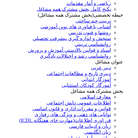
ریاضی و آمار مقدمات
پکیج کامل بخش مشترک همه مشاغل
حیطه تخصصی(بخش مشترک همه مشاغل)
تربیت چند ساحتی
آشنایی با فناوری های نوین آموزشی
روشها و فنون تدريس
سنجش و اندازه گيري پيشرفت تحصيلي
روانشناسي تربيتي
اسناد و قوانين بالادستي آموزش و پرورش
روانشناسي رشد و اختلالات يادگيري
عنوان مشاغل
دبير عربی
دبیری تاریخ و مطالعات اجتماعی
آموزگار ابتدایی
آموزگار کودکان استثنایی
بخش مشترک همه مشاغل
معارف اسلامی
اطلاعات عمومی دانش اجتماعی
قوانین و مقررات اداری و قانون اساسی
توانایی های ذهنی و ویژگی های رفتاری
فن اوری اطلاعات(مهارت خای هفتگانه ICDL)
زبان و ادبیات فارسی
زبان انگلیسی
ریاضی و آمار مقدمات