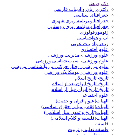
دکتری هنر
دکتری زبان و ادبیات فارسی
جغرافیای سیاسی
جغرافیا و برنامه ریزی شهری
جغرافیا و برنامه ریزی روستایی
ژئومورفولوژی
آب و هواشناسی
زبان و ادبیات عربی
علوم اقتصادی
علوم ورزشی- مدیریت ورزشی
علوم ورزشی- آسیب شناسی ورزشی
علوم ورزشی- رفتار حرکتی و روانشناسی ورزشی
علوم ورزشی- بیومکانیک ورزشی
تاریخ- تاریخ اسلام
تاریخ- تاریخ ایران بعد از اسلام
تاریخ-تاریخ ایران قبل از اسلام
علوم اجتماعی
الهیات(علوم قرآن و حدیث)
الهیات(فقه و مبانی حقوق اسلامی)
الهیات(تاریخ و تمدن ملل اسلامی)
الهیات(فلسفه و کلام اسلامی)
فلسفه
فلسفه تعلیم و تربیت