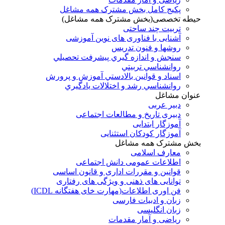
پکیج کامل بخش مشترک همه مشاغل
حیطه تخصصی(بخش مشترک همه مشاغل)
تربیت چند ساحتی
آشنایی با فناوری های نوین آموزشی
روشها و فنون تدريس
سنجش و اندازه گيري پيشرفت تحصيلي
روانشناسي تربيتي
اسناد و قوانين بالادستي آموزش و پرورش
روانشناسي رشد و اختلالات يادگيري
عنوان مشاغل
دبير عربی
دبیری تاریخ و مطالعات اجتماعی
آموزگار ابتدایی
آموزگار کودکان استثنایی
بخش مشترک همه مشاغل
معارف اسلامی
اطلاعات عمومی دانش اجتماعی
قوانین و مقررات اداری و قانون اساسی
توانایی های ذهنی و ویژگی های رفتاری
فن اوری اطلاعات(مهارت خای هفتگانه ICDL)
زبان و ادبیات فارسی
زبان انگلیسی
ریاضی و آمار مقدمات