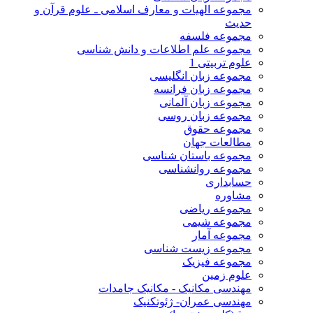
مجموعه الهیات و معارف اسلامی ـ علوم قرآن و
حدیث
مجموعه فلسفه
مجموعه علم اطلاعات و دانش شناسی
علوم تربیتی 1
مجموعه زبان انگلیسی
مجموعه زبان فرانسه
مجموعه زبان آلمانی
مجموعه زبان روسی
مجموعه حقوق
مطالعات جهان
مجموعه باستان شناسی
مجموعه روانشناسی
حسابداری
مشاوره
مجموعه ریاضی
مجموعه شیمی
مجموعه آمار
مجموعه زیست شناسی
مجموعه فیزیک
علوم زمین
مهندسی مکانیک - مکانیک جامدات
مهندسی عمران- ژئوتکنیک