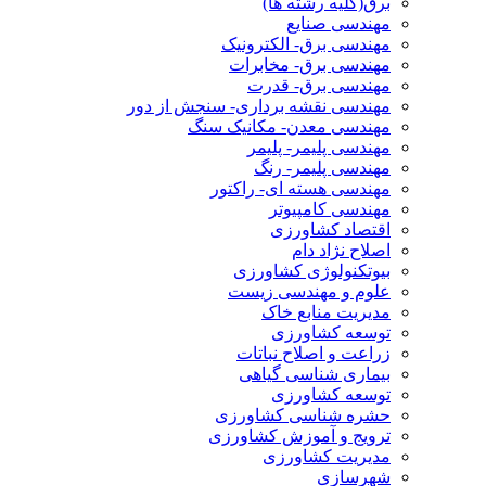
برق(کلیه رشته ها)
مهندسی صنایع
مهندسی برق- الکترونیک
مهندسی برق- مخابرات
مهندسی برق- قدرت
مهندسی نقشه برداری- سنجش از دور
مهندسی معدن- مکانیک سنگ
مهندسی پلیمر- پلیمر
مهندسی پلیمر- رنگ
مهندسی هسته ای- راکتور
مهندسی کامپیوتر
اقتصاد کشاورزی
اصلاح نژاد دام
بیوتکنولوژی کشاورزی
علوم و مهندسی زیست
مدیریت منابع خاک
توسعه کشاورزی
زراعت و اصلاح نباتات
بیماری شناسی گیاهی
توسعه کشاورزی
حشره شناسی کشاورزی
ترویج و آموزش کشاورزی
مدیریت کشاورزی
شهرسازی