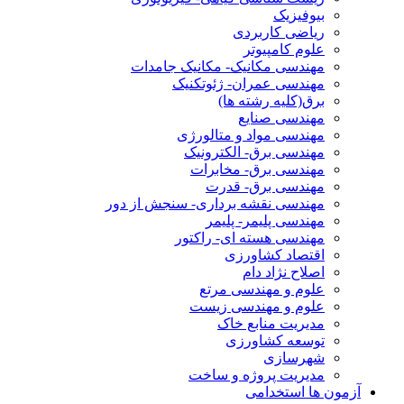
بیوفیزیک
ریاضی کاربردی
علوم کامپیوتر
مهندسی مکانیک- مکانیک جامدات
مهندسی عمران- ژئوتکنیک
برق(کلیه رشته ها)
مهندسی صنایع
مهندسی مواد و متالورژی
مهندسی برق- الکترونیک
مهندسی برق- مخابرات
مهندسی برق- قدرت
مهندسی نقشه برداری- سنجش از دور
مهندسی پلیمر- پلیمر
مهندسی هسته ای- راکتور
اقتصاد کشاورزی
اصلاح نژاد دام
علوم و مهندسی مرتع
علوم و مهندسی زیست
مدیریت منابع خاک
توسعه کشاورزی
شهرسازی
مدیریت پروژه و ساخت
آزمون ها استخدامی