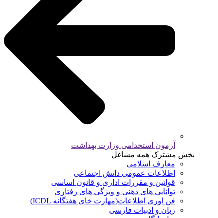
آزمون استخدامی وزارت بهداشت
بخش مشترک همه مشاغل
معارف اسلامی
اطلاعات عمومی دانش اجتماعی
قوانین و مقررات اداری و قانون اساسی
توانایی های ذهنی و ویژگی های رفتاری
فن اوری اطلاعات(مهارت خای هفتگانه ICDL)
زبان و ادبیات فارسی