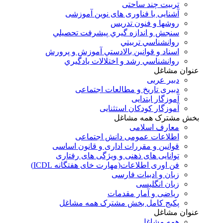
تربیت چند ساحتی
آشنایی با فناوری های نوین آموزشی
روشها و فنون تدريس
سنجش و اندازه گيري پيشرفت تحصيلي
روانشناسي تربيتي
اسناد و قوانين بالادستي آموزش و پرورش
روانشناسي رشد و اختلالات يادگيري
عنوان مشاغل
دبير عربی
دبیری تاریخ و مطالعات اجتماعی
آموزگار ابتدایی
آموزگار کودکان استثنایی
بخش مشترک همه مشاغل
معارف اسلامی
اطلاعات عمومی دانش اجتماعی
قوانین و مقررات اداری و قانون اساسی
توانایی های ذهنی و ویژگی های رفتاری
فن اوری اطلاعات(مهارت خای هفتگانه ICDL)
زبان و ادبیات فارسی
زبان انگلیسی
ریاضی و آمار مقدمات
پکیج کامل بخش مشترک همه مشاغل
عنوان مشاغل
همه مشاغل