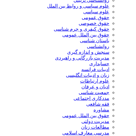
روانشناسی تربیتی
علوم سیاسی و روابط بین الملل
علوم سیاسی
حقوق عمومی
حقوق خصوصی
حقوق کیفری و جرم شناسی
حقوق بین الملل عمومی
باستان شناسی
روانشناسی
سنجش و اندازه گیری
مدیریت بازرگانی و راهبردی
حسابداری
ادبیات فرانسه
زبان و ادبیات انگلیسی
علوم ارتباطات
ادیان و عرفان
جمعیت شناسی
مددکاری اجتماعی
فقه شافعی
مشاوره
حقوق بین الملل عمومی
مدیریت دولتی
مطالعات زنان
مدرسی معارف اسلامی