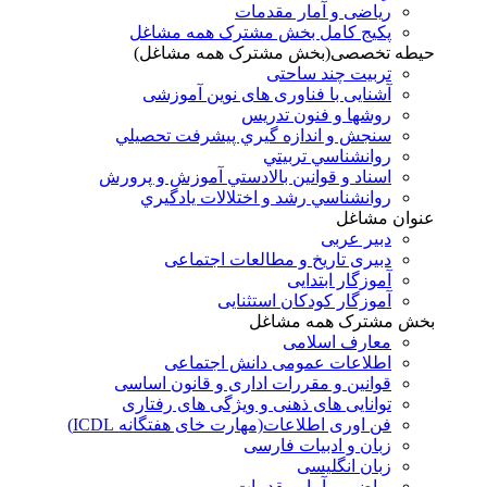
ریاضی و آمار مقدمات
پکیج کامل بخش مشترک همه مشاغل
حیطه تخصصی(بخش مشترک همه مشاغل)
تربیت چند ساحتی
آشنایی با فناوری های نوین آموزشی
روشها و فنون تدريس
سنجش و اندازه گيري پيشرفت تحصيلي
روانشناسي تربيتي
اسناد و قوانين بالادستي آموزش و پرورش
روانشناسي رشد و اختلالات يادگيري
عنوان مشاغل
دبير عربی
دبیری تاریخ و مطالعات اجتماعی
آموزگار ابتدایی
آموزگار کودکان استثنایی
بخش مشترک همه مشاغل
معارف اسلامی
اطلاعات عمومی دانش اجتماعی
قوانین و مقررات اداری و قانون اساسی
توانایی های ذهنی و ویژگی های رفتاری
فن اوری اطلاعات(مهارت خای هفتگانه ICDL)
زبان و ادبیات فارسی
زبان انگلیسی
ریاضی و آمار مقدمات