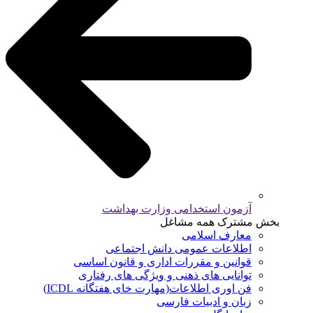
آزمون استخدامی وزارت بهداشت
بخش مشترک همه مشاغل
معارف اسلامی
اطلاعات عمومی دانش اجتماعی
قوانین و مقررات اداری و قانون اساسی
توانایی های ذهنی و ویژگی های رفتاری
فن اوری اطلاعات(مهارت خای هفتگانه ICDL)
زبان و ادبیات فارسی