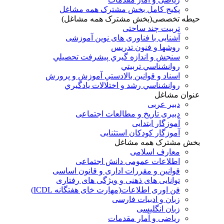
پکیج کامل بخش مشترک همه مشاغل
حیطه تخصصی(بخش مشترک همه مشاغل)
تربیت چند ساحتی
آشنایی با فناوری های نوین آموزشی
روشها و فنون تدريس
سنجش و اندازه گيري پيشرفت تحصيلي
روانشناسي تربيتي
اسناد و قوانين بالادستي آموزش و پرورش
روانشناسي رشد و اختلالات يادگيري
عنوان مشاغل
دبير عربی
دبیری تاریخ و مطالعات اجتماعی
آموزگار ابتدایی
آموزگار کودکان استثنایی
بخش مشترک همه مشاغل
معارف اسلامی
اطلاعات عمومی دانش اجتماعی
قوانین و مقررات اداری و قانون اساسی
توانایی های ذهنی و ویژگی های رفتاری
فن اوری اطلاعات(مهارت خای هفتگانه ICDL)
زبان و ادبیات فارسی
زبان انگلیسی
ریاضی و آمار مقدمات