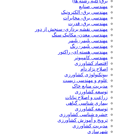
برق(کلیه رشته ها)
مهندسی صنایع
مهندسی برق- الکترونیک
مهندسی برق- مخابرات
مهندسی برق- قدرت
مهندسی نقشه برداری- سنجش از دور
مهندسی معدن- مکانیک سنگ
مهندسی پلیمر- پلیمر
مهندسی پلیمر- رنگ
مهندسی هسته ای- راکتور
مهندسی کامپیوتر
اقتصاد کشاورزی
اصلاح نژاد دام
بیوتکنولوژی کشاورزی
علوم و مهندسی زیست
مدیریت منابع خاک
توسعه کشاورزی
زراعت و اصلاح نباتات
بیماری شناسی گیاهی
توسعه کشاورزی
حشره شناسی کشاورزی
ترویج و آموزش کشاورزی
مدیریت کشاورزی
شهرسازی