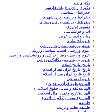
دکتری هنر
دکتری زبان و ادبیات فارسی
جغرافیای سیاسی
جغرافیا و برنامه ریزی شهری
جغرافیا و برنامه ریزی روستایی
ژئومورفولوژی
آب و هواشناسی
زبان و ادبیات عربی
علوم اقتصادی
علوم ورزشی- مدیریت ورزشی
علوم ورزشی- آسیب شناسی ورزشی
علوم ورزشی- رفتار حرکتی و روانشناسی ورزشی
علوم ورزشی- بیومکانیک ورزشی
تاریخ- تاریخ اسلام
تاریخ- تاریخ ایران بعد از اسلام
تاریخ-تاریخ ایران قبل از اسلام
علوم اجتماعی
الهیات(علوم قرآن و حدیث)
الهیات(فقه و مبانی حقوق اسلامی)
الهیات(تاریخ و تمدن ملل اسلامی)
الهیات(فلسفه و کلام اسلامی)
فلسفه
فلسفه تعلیم و تربیت