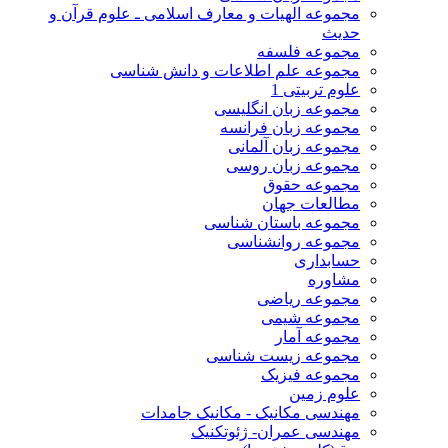
مجموعه الهیات و معارف اسلامی ـ علوم قرآن و
حدیث
مجموعه فلسفه
مجموعه علم اطلاعات و دانش شناسی
علوم تربیتی 1
مجموعه زبان انگلیسی
مجموعه زبان فرانسه
مجموعه زبان آلمانی
مجموعه زبان روسی
مجموعه حقوق
مطالعات جهان
مجموعه باستان شناسی
مجموعه روانشناسی
حسابداری
مشاوره
مجموعه ریاضی
مجموعه شیمی
مجموعه آمار
مجموعه زیست شناسی
مجموعه فیزیک
علوم زمین
مهندسی مکانیک - مکانیک جامدات
مهندسی عمران- ژئوتکنیک