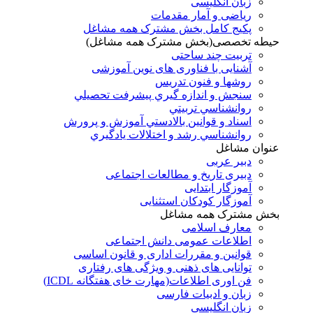
زبان انگلیسی
ریاضی و آمار مقدمات
پکیج کامل بخش مشترک همه مشاغل
حیطه تخصصی(بخش مشترک همه مشاغل)
تربیت چند ساحتی
آشنایی با فناوری های نوین آموزشی
روشها و فنون تدريس
سنجش و اندازه گيري پيشرفت تحصيلي
روانشناسي تربيتي
اسناد و قوانين بالادستي آموزش و پرورش
روانشناسي رشد و اختلالات يادگيري
عنوان مشاغل
دبير عربی
دبیری تاریخ و مطالعات اجتماعی
آموزگار ابتدایی
آموزگار کودکان استثنایی
بخش مشترک همه مشاغل
معارف اسلامی
اطلاعات عمومی دانش اجتماعی
قوانین و مقررات اداری و قانون اساسی
توانایی های ذهنی و ویژگی های رفتاری
فن اوری اطلاعات(مهارت خای هفتگانه ICDL)
زبان و ادبیات فارسی
زبان انگلیسی