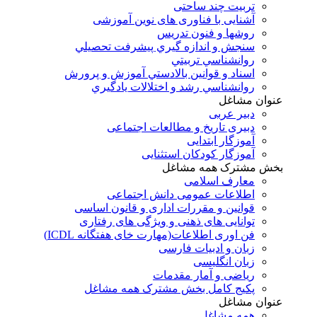
تربیت چند ساحتی
آشنایی با فناوری های نوین آموزشی
روشها و فنون تدريس
سنجش و اندازه گيري پيشرفت تحصيلي
روانشناسي تربيتي
اسناد و قوانين بالادستي آموزش و پرورش
روانشناسي رشد و اختلالات يادگيري
عنوان مشاغل
دبير عربی
دبیری تاریخ و مطالعات اجتماعی
آموزگار ابتدایی
آموزگار کودکان استثنایی
بخش مشترک همه مشاغل
معارف اسلامی
اطلاعات عمومی دانش اجتماعی
قوانین و مقررات اداری و قانون اساسی
توانایی های ذهنی و ویژگی های رفتاری
فن اوری اطلاعات(مهارت خای هفتگانه ICDL)
زبان و ادبیات فارسی
زبان انگلیسی
ریاضی و آمار مقدمات
پکیج کامل بخش مشترک همه مشاغل
عنوان مشاغل
همه مشاغل