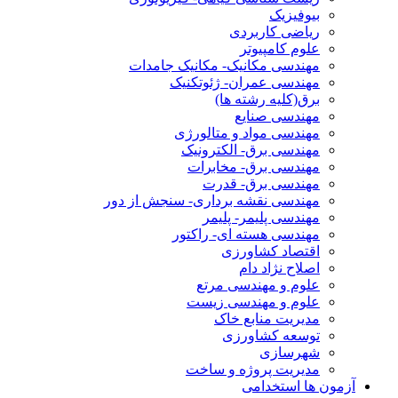
بیوفیزیک
ریاضی کاربردی
علوم کامپیوتر
مهندسی مکانیک- مکانیک جامدات
مهندسی عمران- ژئوتکنیک
برق(کلیه رشته ها)
مهندسی صنایع
مهندسی مواد و متالورژی
مهندسی برق- الکترونیک
مهندسی برق- مخابرات
مهندسی برق- قدرت
مهندسی نقشه برداری- سنجش از دور
مهندسی پلیمر- پلیمر
مهندسی هسته ای- راکتور
اقتصاد کشاورزی
اصلاح نژاد دام
علوم و مهندسی مرتع
علوم و مهندسی زیست
مدیریت منابع خاک
توسعه کشاورزی
شهرسازی
مدیریت پروژه و ساخت
آزمون ها استخدامی