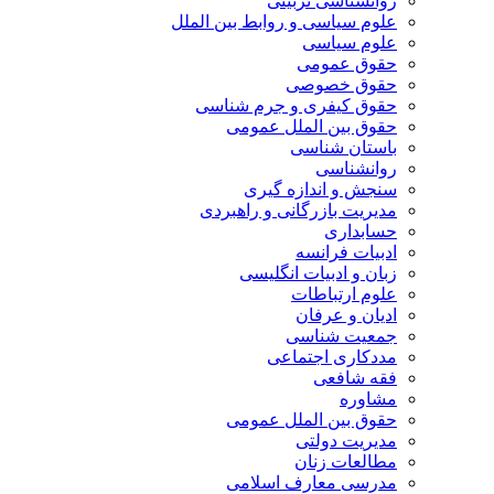
روانشناسی تربیتی
علوم سیاسی و روابط بین الملل
علوم سیاسی
حقوق عمومی
حقوق خصوصی
حقوق کیفری و جرم شناسی
حقوق بین الملل عمومی
باستان شناسی
روانشناسی
سنجش و اندازه گیری
مدیریت بازرگانی و راهبردی
حسابداری
ادبیات فرانسه
زبان و ادبیات انگلیسی
علوم ارتباطات
ادیان و عرفان
جمعیت شناسی
مددکاری اجتماعی
فقه شافعی
مشاوره
حقوق بین الملل عمومی
مدیریت دولتی
مطالعات زنان
مدرسی معارف اسلامی