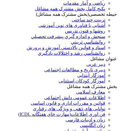
ریاضی و آمار مقدمات
پکیج کامل بخش مشترک همه مشاغل
حیطه تخصصی(بخش مشترک همه مشاغل)
تربیت چند ساحتی
آشنایی با فناوری های نوین آموزشی
روشها و فنون تدريس
سنجش و اندازه گيري پيشرفت تحصيلي
روانشناسي تربيتي
اسناد و قوانين بالادستي آموزش و پرورش
روانشناسي رشد و اختلالات يادگيري
عنوان مشاغل
دبير عربی
دبیری تاریخ و مطالعات اجتماعی
آموزگار ابتدایی
آموزگار کودکان استثنایی
بخش مشترک همه مشاغل
معارف اسلامی
اطلاعات عمومی دانش اجتماعی
قوانین و مقررات اداری و قانون اساسی
توانایی های ذهنی و ویژگی های رفتاری
فن اوری اطلاعات(مهارت خای هفتگانه ICDL)
زبان و ادبیات فارسی
زبان انگلیسی
ریاضی و آمار مقدمات