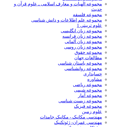
مجموعه الهیات و معارف اسلامی ـ علوم قرآن و
حدیث
مجموعه فلسفه
مجموعه علم اطلاعات و دانش شناسی
علوم تربیتی 1
مجموعه زبان انگلیسی
مجموعه زبان فرانسه
مجموعه زبان آلمانی
مجموعه زبان روسی
مجموعه حقوق
مطالعات جهان
مجموعه باستان شناسی
مجموعه روانشناسی
حسابداری
مشاوره
مجموعه ریاضی
مجموعه شیمی
مجموعه آمار
مجموعه زیست شناسی
مجموعه فیزیک
علوم زمین
مهندسی مکانیک - مکانیک جامدات
مهندسی عمران- ژئوتکنیک