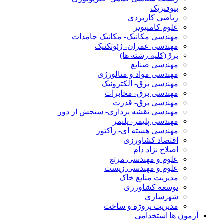
بیوفیزیک
ریاضی کاربردی
علوم کامپیوتر
مهندسی مکانیک- مکانیک جامدات
مهندسی عمران- ژئوتکنیک
برق(کلیه رشته ها)
مهندسی صنایع
مهندسی مواد و متالورژی
مهندسی برق- الکترونیک
مهندسی برق- مخابرات
مهندسی برق- قدرت
مهندسی نقشه برداری- سنجش از دور
مهندسی پلیمر- پلیمر
مهندسی هسته ای- راکتور
اقتصاد کشاورزی
اصلاح نژاد دام
علوم و مهندسی مرتع
علوم و مهندسی زیست
مدیریت منابع خاک
توسعه کشاورزی
شهرسازی
مدیریت پروژه و ساخت
آزمون ها استخدامی