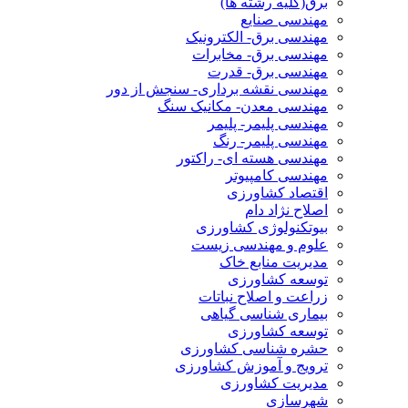
برق(کلیه رشته ها)
مهندسی صنایع
مهندسی برق- الکترونیک
مهندسی برق- مخابرات
مهندسی برق- قدرت
مهندسی نقشه برداری- سنجش از دور
مهندسی معدن- مکانیک سنگ
مهندسی پلیمر- پلیمر
مهندسی پلیمر- رنگ
مهندسی هسته ای- راکتور
مهندسی کامپیوتر
اقتصاد کشاورزی
اصلاح نژاد دام
بیوتکنولوژی کشاورزی
علوم و مهندسی زیست
مدیریت منابع خاک
توسعه کشاورزی
زراعت و اصلاح نباتات
بیماری شناسی گیاهی
توسعه کشاورزی
حشره شناسی کشاورزی
ترویج و آموزش کشاورزی
مدیریت کشاورزی
شهرسازی