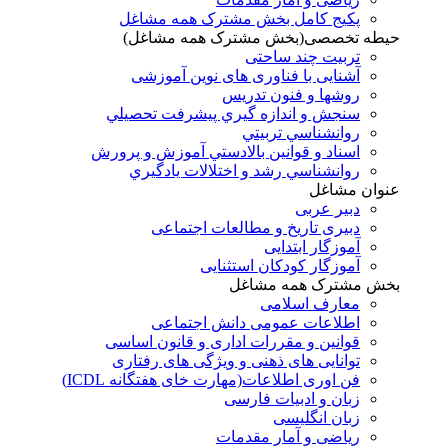
پکیج کامل بخش مشترک همه مشاغل
حیطه تخصصی(بخش مشترک همه مشاغل)
تربیت چند ساحتی
آشنایی با فناوری های نوین آموزشی
روشها و فنون تدريس
سنجش و اندازه گيري پيشرفت تحصيلي
روانشناسي تربيتي
اسناد و قوانين بالادستي آموزش و پرورش
روانشناسي رشد و اختلالات يادگيري
عنوان مشاغل
دبير عربی
دبیری تاریخ و مطالعات اجتماعی
آموزگار ابتدایی
آموزگار کودکان استثنایی
بخش مشترک همه مشاغل
معارف اسلامی
اطلاعات عمومی دانش اجتماعی
قوانین و مقررات اداری و قانون اساسی
توانایی های ذهنی و ویژگی های رفتاری
فن اوری اطلاعات(مهارت خای هفتگانه ICDL)
زبان و ادبیات فارسی
زبان انگلیسی
ریاضی و آمار مقدمات