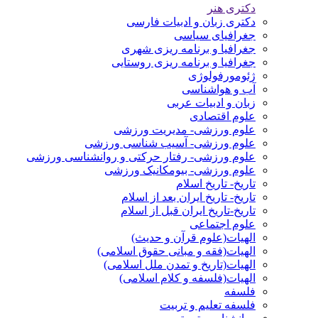
دکتری هنر
دکتری زبان و ادبیات فارسی
جغرافیای سیاسی
جغرافیا و برنامه ریزی شهری
جغرافیا و برنامه ریزی روستایی
ژئومورفولوژی
آب و هواشناسی
زبان و ادبیات عربی
علوم اقتصادی
علوم ورزشی- مدیریت ورزشی
علوم ورزشی- آسیب شناسی ورزشی
علوم ورزشی- رفتار حرکتی و روانشناسی ورزشی
علوم ورزشی- بیومکانیک ورزشی
تاریخ- تاریخ اسلام
تاریخ- تاریخ ایران بعد از اسلام
تاریخ-تاریخ ایران قبل از اسلام
علوم اجتماعی
الهیات(علوم قرآن و حدیث)
الهیات(فقه و مبانی حقوق اسلامی)
الهیات(تاریخ و تمدن ملل اسلامی)
الهیات(فلسفه و کلام اسلامی)
فلسفه
فلسفه تعلیم و تربیت