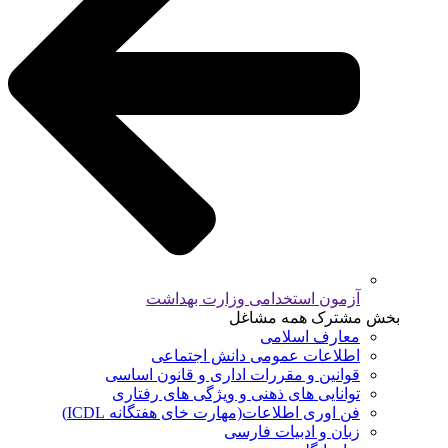
آزمون استخدامی وزارت بهداشت
بخش مشترک همه مشاغل
معارف اسلامی
اطلاعات عمومی دانش اجتماعی
قوانین و مقررات اداری و قانون اساسی
توانایی های ذهنی و ویژگی های رفتاری
فن اوری اطلاعات(مهارت خای هفتگانه ICDL)
زبان و ادبیات فارسی