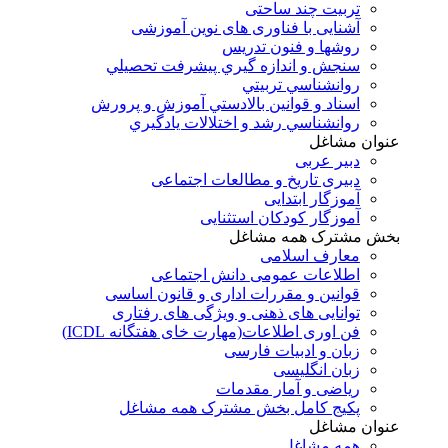
تربیت چند ساحتی
آشنایی با فناوری های نوین آموزشی
روشها و فنون تدريس
سنجش و اندازه گيري پيشرفت تحصيلي
روانشناسي تربيتي
اسناد و قوانين بالادستي آموزش و پرورش
روانشناسي رشد و اختلالات يادگيري
عنوان مشاغل
دبير عربی
دبیری تاریخ و مطالعات اجتماعی
آموزگار ابتدایی
آموزگار کودکان استثنایی
بخش مشترک همه مشاغل
معارف اسلامی
اطلاعات عمومی دانش اجتماعی
قوانین و مقررات اداری و قانون اساسی
توانایی های ذهنی و ویژگی های رفتاری
فن اوری اطلاعات(مهارت خای هفتگانه ICDL)
زبان و ادبیات فارسی
زبان انگلیسی
ریاضی و آمار مقدمات
پکیج کامل بخش مشترک همه مشاغل
عنوان مشاغل
همه مشاغل