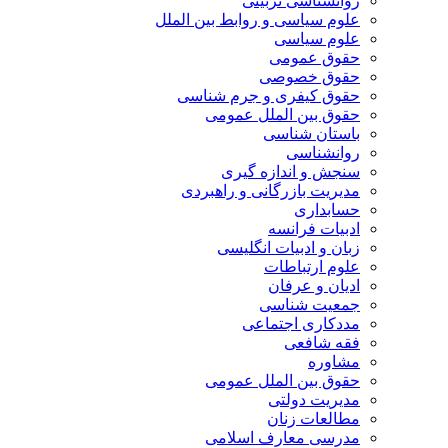
روانشناسی تربیتی
علوم سیاسی و روابط بین الملل
علوم سیاسی
حقوق عمومی
حقوق خصوصی
حقوق کیفری و جرم شناسی
حقوق بین الملل عمومی
باستان شناسی
روانشناسی
سنجش و اندازه گیری
مدیریت بازرگانی و راهبردی
حسابداری
ادبیات فرانسه
زبان و ادبیات انگلیسی
علوم ارتباطات
ادیان و عرفان
جمعیت شناسی
مددکاری اجتماعی
فقه شافعی
مشاوره
حقوق بین الملل عمومی
مدیریت دولتی
مطالعات زنان
مدرسی معارف اسلامی