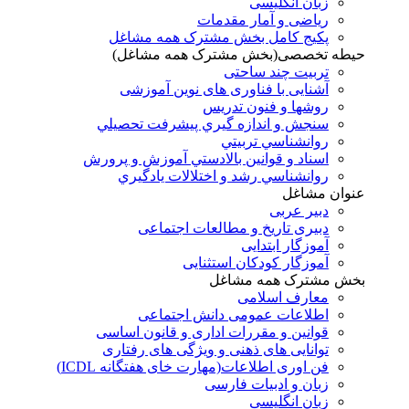
زبان انگلیسی
ریاضی و آمار مقدمات
پکیج کامل بخش مشترک همه مشاغل
حیطه تخصصی(بخش مشترک همه مشاغل)
تربیت چند ساحتی
آشنایی با فناوری های نوین آموزشی
روشها و فنون تدريس
سنجش و اندازه گيري پيشرفت تحصيلي
روانشناسي تربيتي
اسناد و قوانين بالادستي آموزش و پرورش
روانشناسي رشد و اختلالات يادگيري
عنوان مشاغل
دبير عربی
دبیری تاریخ و مطالعات اجتماعی
آموزگار ابتدایی
آموزگار کودکان استثنایی
بخش مشترک همه مشاغل
معارف اسلامی
اطلاعات عمومی دانش اجتماعی
قوانین و مقررات اداری و قانون اساسی
توانایی های ذهنی و ویژگی های رفتاری
فن اوری اطلاعات(مهارت خای هفتگانه ICDL)
زبان و ادبیات فارسی
زبان انگلیسی