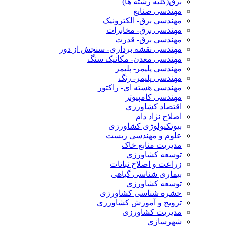
برق(کلیه رشته ها)
مهندسی صنایع
مهندسی برق- الکترونیک
مهندسی برق- مخابرات
مهندسی برق- قدرت
مهندسی نقشه برداری- سنجش از دور
مهندسی معدن- مکانیک سنگ
مهندسی پلیمر- پلیمر
مهندسی پلیمر- رنگ
مهندسی هسته ای- راکتور
مهندسی کامپیوتر
اقتصاد کشاورزی
اصلاح نژاد دام
بیوتکنولوژی کشاورزی
علوم و مهندسی زیست
مدیریت منابع خاک
توسعه کشاورزی
زراعت و اصلاح نباتات
بیماری شناسی گیاهی
توسعه کشاورزی
حشره شناسی کشاورزی
ترویج و آموزش کشاورزی
مدیریت کشاورزی
شهرسازی