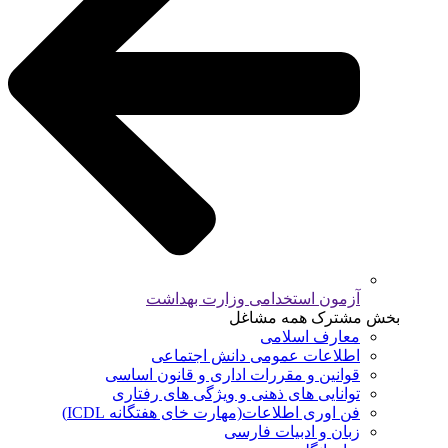
آزمون استخدامی وزارت بهداشت
بخش مشترک همه مشاغل
معارف اسلامی
اطلاعات عمومی دانش اجتماعی
قوانین و مقررات اداری و قانون اساسی
توانایی های ذهنی و ویژگی های رفتاری
فن اوری اطلاعات(مهارت خای هفتگانه ICDL)
زبان و ادبیات فارسی