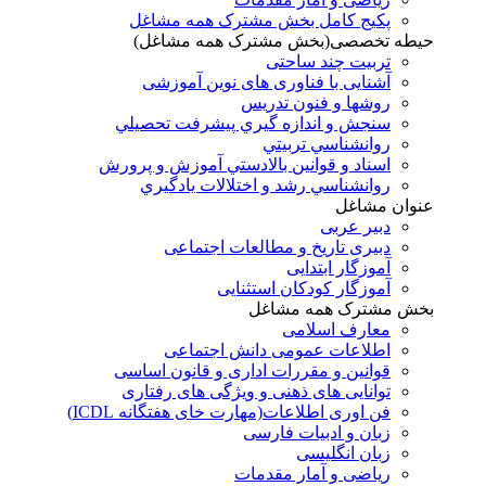
پکیج کامل بخش مشترک همه مشاغل
حیطه تخصصی(بخش مشترک همه مشاغل)
تربیت چند ساحتی
آشنایی با فناوری های نوین آموزشی
روشها و فنون تدريس
سنجش و اندازه گيري پيشرفت تحصيلي
روانشناسي تربيتي
اسناد و قوانين بالادستي آموزش و پرورش
روانشناسي رشد و اختلالات يادگيري
عنوان مشاغل
دبير عربی
دبیری تاریخ و مطالعات اجتماعی
آموزگار ابتدایی
آموزگار کودکان استثنایی
بخش مشترک همه مشاغل
معارف اسلامی
اطلاعات عمومی دانش اجتماعی
قوانین و مقررات اداری و قانون اساسی
توانایی های ذهنی و ویژگی های رفتاری
فن اوری اطلاعات(مهارت خای هفتگانه ICDL)
زبان و ادبیات فارسی
زبان انگلیسی
ریاضی و آمار مقدمات