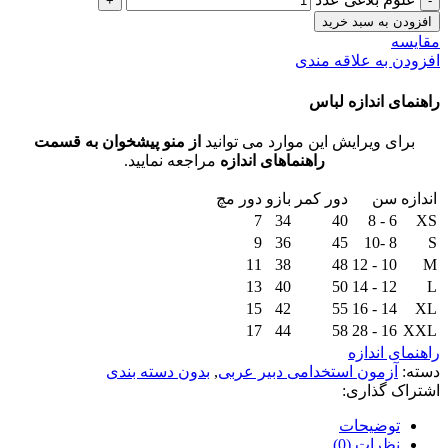
افزودن به سبد خرید
مقايسه
افزودن به علاقه مندی
راهنمای اندازه لباس
برای ویرایش این موارد می توانید
از منو پیشخوان به قسمت
راهنماهای اندازه
مراجعه نمایید.
اندازه
سن
دور کمر
بازو
دور مچ
7
34
40
6 - 8
XS
9
36
45
8 -10
S
11
38
48
10 - 12
M
13
40
50
12 - 14
L
15
42
55
14 - 16
XL
17
44
58
16 - 28
XXL
راهنمای اندازه
دسته:
آزمون استخدامی دبیر عربی
,
بدون دسته بندی
اشتراک گذاری:
توضیحات
نظرات (0)