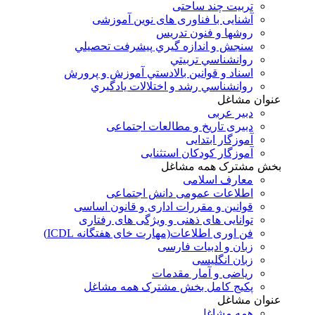
تربیت چند ساحتی
آشنایی با فناوری های نوین آموزشی
روشها و فنون تدريس
سنجش و اندازه گيري پيشرفت تحصيلي
روانشناسي تربيتي
اسناد و قوانين بالادستي آموزش و پرورش
روانشناسي رشد و اختلالات يادگيري
عنوان مشاغل
دبير عربی
دبیری تاریخ و مطالعات اجتماعی
آموزگار ابتدایی
آموزگار کودکان استثنایی
بخش مشترک همه مشاغل
معارف اسلامی
اطلاعات عمومی دانش اجتماعی
قوانین و مقررات اداری و قانون اساسی
توانایی های ذهنی و ویژگی های رفتاری
فن اوری اطلاعات(مهارت خای هفتگانه ICDL)
زبان و ادبیات فارسی
زبان انگلیسی
ریاضی و آمار مقدمات
پکیج کامل بخش مشترک همه مشاغل
عنوان مشاغل
همه مشاغل