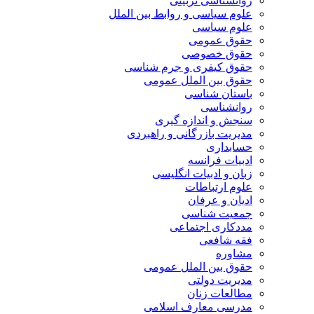
روانشناسی تربیتی
علوم سیاسی و روابط بین الملل
علوم سیاسی
حقوق عمومی
حقوق خصوصی
حقوق کیفری و جرم شناسی
حقوق بین الملل عمومی
باستان شناسی
روانشناسی
سنجش و اندازه گیری
مدیریت بازرگانی و راهبردی
حسابداری
ادبیات فرانسه
زبان و ادبیات انگلیسی
علوم ارتباطات
ادیان و عرفان
جمعیت شناسی
مددکاری اجتماعی
فقه شافعی
مشاوره
حقوق بین الملل عمومی
مدیریت دولتی
مطالعات زنان
مدرسی معارف اسلامی