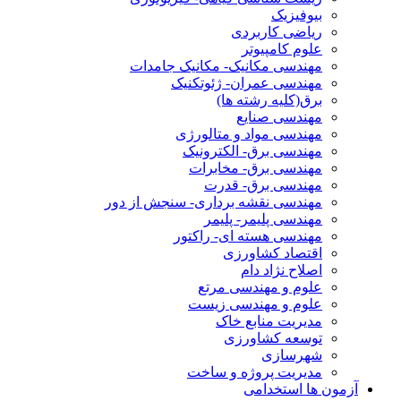
بیوفیزیک
ریاضی کاربردی
علوم کامپیوتر
مهندسی مکانیک- مکانیک جامدات
مهندسی عمران- ژئوتکنیک
برق(کلیه رشته ها)
مهندسی صنایع
مهندسی مواد و متالورژی
مهندسی برق- الکترونیک
مهندسی برق- مخابرات
مهندسی برق- قدرت
مهندسی نقشه برداری- سنجش از دور
مهندسی پلیمر- پلیمر
مهندسی هسته ای- راکتور
اقتصاد کشاورزی
اصلاح نژاد دام
علوم و مهندسی مرتع
علوم و مهندسی زیست
مدیریت منابع خاک
توسعه کشاورزی
شهرسازی
مدیریت پروژه و ساخت
آزمون ها استخدامی