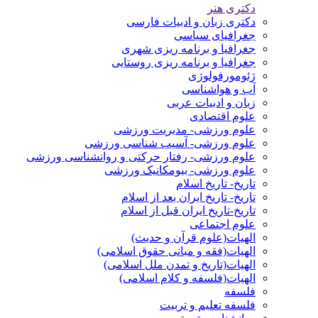
دکتری هنر
دکتری زبان و ادبیات فارسی
جغرافیای سیاسی
جغرافیا و برنامه ریزی شهری
جغرافیا و برنامه ریزی روستایی
ژئومورفولوژی
آب و هواشناسی
زبان و ادبیات عربی
علوم اقتصادی
علوم ورزشی- مدیریت ورزشی
علوم ورزشی- آسیب شناسی ورزشی
علوم ورزشی- رفتار حرکتی و روانشناسی ورزشی
علوم ورزشی- بیومکانیک ورزشی
تاریخ- تاریخ اسلام
تاریخ- تاریخ ایران بعد از اسلام
تاریخ-تاریخ ایران قبل از اسلام
علوم اجتماعی
الهیات(علوم قرآن و حدیث)
الهیات(فقه و مبانی حقوق اسلامی)
الهیات(تاریخ و تمدن ملل اسلامی)
الهیات(فلسفه و کلام اسلامی)
فلسفه
فلسفه تعلیم و تربیت