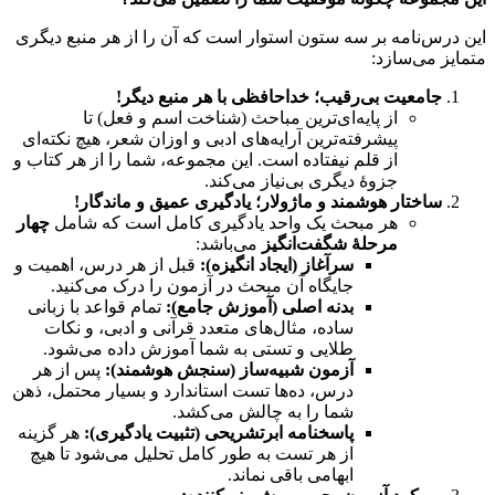
این درس‌نامه بر سه ستون استوار است که آن را از هر منبع دیگری
متمایز می‌سازد:
جامعیت بی‌رقیب؛ خداحافظی با هر منبع دیگر!
از پایه‌ای‌ترین مباحث (شناخت اسم و فعل) تا
پیشرفته‌ترین آرایه‌های ادبی و اوزان شعر، هیچ نکته‌ای
از قلم نیفتاده است. این مجموعه، شما را از هر کتاب و
جزوهٔ دیگری بی‌نیاز می‌کند.
ساختار هوشمند و ماژولار؛ یادگیری عمیق و ماندگار!
هر مبحث یک واحد یادگیری کامل است که شامل
چهار
مرحله
شگفت‌انگیز
می‌باشد:
سرآغاز (ایجاد انگیزه):
قبل از هر درس، اهمیت و
جایگاه آن مبحث در آزمون را درک می‌کنید.
بدنه اصلی (آموزش جامع):
تمام قواعد با زبانی
ساده، مثال‌های متعدد قرآنی و ادبی، و نکات
طلایی و تستی به شما آموزش داده می‌شود.
آزمون شبیه‌ساز (سنجش هوشمند):
پس از هر
درس، ده‌ها تست استاندارد و بسیار محتمل، ذهن
شما را به چالش می‌کشد.
پاسخنامه ابرتشریحی (تثبیت یادگیری):
هر گزینه
از هر تست به طور کامل تحلیل می‌شود تا هیچ
ابهامی باقی نماند.