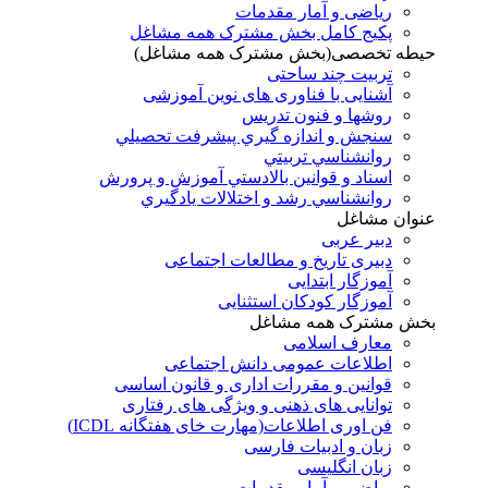
ریاضی و آمار مقدمات
پکیج کامل بخش مشترک همه مشاغل
حیطه تخصصی(بخش مشترک همه مشاغل)
تربیت چند ساحتی
آشنایی با فناوری های نوین آموزشی
روشها و فنون تدريس
سنجش و اندازه گيري پيشرفت تحصيلي
روانشناسي تربيتي
اسناد و قوانين بالادستي آموزش و پرورش
روانشناسي رشد و اختلالات يادگيري
عنوان مشاغل
دبير عربی
دبیری تاریخ و مطالعات اجتماعی
آموزگار ابتدایی
آموزگار کودکان استثنایی
بخش مشترک همه مشاغل
معارف اسلامی
اطلاعات عمومی دانش اجتماعی
قوانین و مقررات اداری و قانون اساسی
توانایی های ذهنی و ویژگی های رفتاری
فن اوری اطلاعات(مهارت خای هفتگانه ICDL)
زبان و ادبیات فارسی
زبان انگلیسی
ریاضی و آمار مقدمات