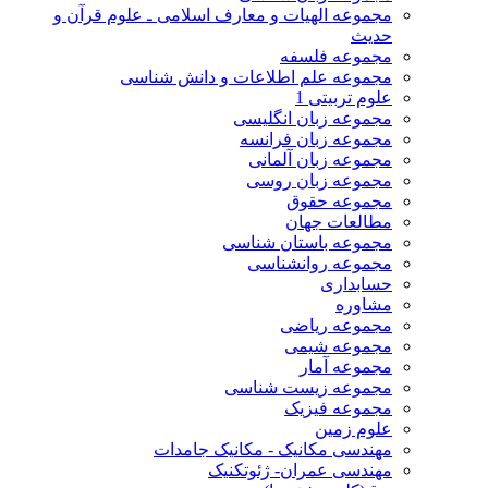
مجموعه الهیات و معارف اسلامی ـ علوم قرآن و
حدیث
مجموعه فلسفه
مجموعه علم اطلاعات و دانش شناسی
علوم تربیتی 1
مجموعه زبان انگلیسی
مجموعه زبان فرانسه
مجموعه زبان آلمانی
مجموعه زبان روسی
مجموعه حقوق
مطالعات جهان
مجموعه باستان شناسی
مجموعه روانشناسی
حسابداری
مشاوره
مجموعه ریاضی
مجموعه شیمی
مجموعه آمار
مجموعه زیست شناسی
مجموعه فیزیک
علوم زمین
مهندسی مکانیک - مکانیک جامدات
مهندسی عمران- ژئوتکنیک