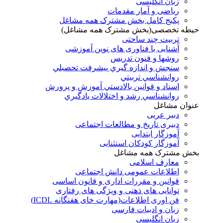
زبان انگلیسی
ریاضی و آمار مقدمات
پکیج کامل بخش مشترک همه مشاغل
حیطه تخصصی(بخش مشترک همه مشاغل)
تربیت چند ساحتی
آشنایی با فناوری های نوین آموزشی
روشها و فنون تدريس
سنجش و اندازه گيري پيشرفت تحصيلي
روانشناسي تربيتي
اسناد و قوانين بالادستي آموزش و پرورش
روانشناسي رشد و اختلالات يادگيري
عنوان مشاغل
دبير عربی
دبیری تاریخ و مطالعات اجتماعی
آموزگار ابتدایی
آموزگار کودکان استثنایی
بخش مشترک همه مشاغل
معارف اسلامی
اطلاعات عمومی دانش اجتماعی
قوانین و مقررات اداری و قانون اساسی
توانایی های ذهنی و ویژگی های رفتاری
فن اوری اطلاعات(مهارت خای هفتگانه ICDL)
زبان و ادبیات فارسی
زبان انگلیسی