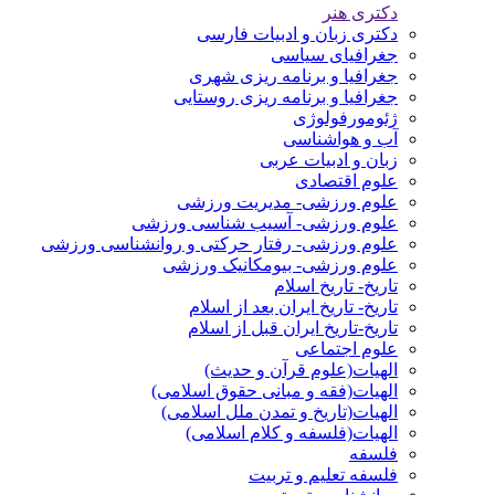
دکتری هنر
دکتری زبان و ادبیات فارسی
جغرافیای سیاسی
جغرافیا و برنامه ریزی شهری
جغرافیا و برنامه ریزی روستایی
ژئومورفولوژی
آب و هواشناسی
زبان و ادبیات عربی
علوم اقتصادی
علوم ورزشی- مدیریت ورزشی
علوم ورزشی- آسیب شناسی ورزشی
علوم ورزشی- رفتار حرکتی و روانشناسی ورزشی
علوم ورزشی- بیومکانیک ورزشی
تاریخ- تاریخ اسلام
تاریخ- تاریخ ایران بعد از اسلام
تاریخ-تاریخ ایران قبل از اسلام
علوم اجتماعی
الهیات(علوم قرآن و حدیث)
الهیات(فقه و مبانی حقوق اسلامی)
الهیات(تاریخ و تمدن ملل اسلامی)
الهیات(فلسفه و کلام اسلامی)
فلسفه
فلسفه تعلیم و تربیت