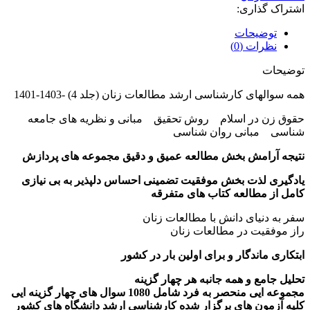
(جلد
اشتراک گذاری:
4)
-1403-
توضیحات
1401
نظرات (0)
عدد
توضیحات
همه سوالهای کارشناسی ارشد مطالعات زنان (جلد 4) -1403-1401
حقوق زن در اسلام روش تحقیق مبانی و نظریه های جامعه
شناسی مبانی روان شناسی
نتیجه آرامش بخش مطالعه عمیق و دقیق مجموعه های پردازش
یادگیری لذت بخش موفقیت تضمینی احساس دلپذیر به بی نیازی
کامل از مطالعه کتاب های متفرقه
سفر به دنیای دانش با مطالعات زنان
راز موفقیت در مطالعات زنان
ابتکاری ماندگار و برای اولین بار در کشور
تحلیل جامع و همه جانبه هر چهار گزینه
مجموعه ایی منحصر به فرد شامل 1080 سوال های چهار گزینه ایی
کلیه آزمون های برگزار شده کارشناسی ارشد دانشگاه های کشور