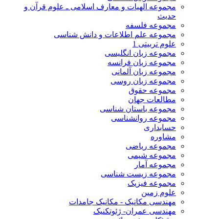
مجموعه الهیات و معارف اسلامی ـ علوم قرآن و
حدیث
مجموعه فلسفه
مجموعه علم اطلاعات و دانش شناسی
علوم تربیتی 1
مجموعه زبان انگلیسی
مجموعه زبان فرانسه
مجموعه زبان آلمانی
مجموعه زبان روسی
مجموعه حقوق
مطالعات جهان
مجموعه باستان شناسی
مجموعه روانشناسی
حسابداری
مشاوره
مجموعه ریاضی
مجموعه شیمی
مجموعه آمار
مجموعه زیست شناسی
مجموعه فیزیک
علوم زمین
مهندسی مکانیک - مکانیک جامدات
مهندسی عمران- ژئوتکنیک