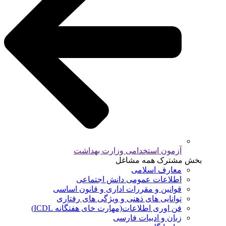
آزمون استخدامی وزارت بهداشت
بخش مشترک همه مشاغل
معارف اسلامی
اطلاعات عمومی دانش اجتماعی
قوانین و مقررات اداری و قانون اساسی
توانایی های ذهنی و ویژگی های رفتاری
فن اوری اطلاعات(مهارت خای هفتگانه ICDL)
زبان و ادبیات فارسی