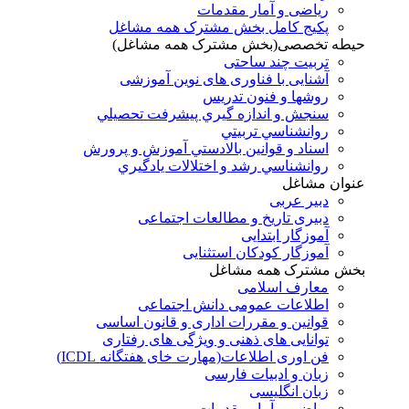
ریاضی و آمار مقدمات
پکیج کامل بخش مشترک همه مشاغل
حیطه تخصصی(بخش مشترک همه مشاغل)
تربیت چند ساحتی
آشنایی با فناوری های نوین آموزشی
روشها و فنون تدريس
سنجش و اندازه گيري پيشرفت تحصيلي
روانشناسي تربيتي
اسناد و قوانين بالادستي آموزش و پرورش
روانشناسي رشد و اختلالات يادگيري
عنوان مشاغل
دبير عربی
دبیری تاریخ و مطالعات اجتماعی
آموزگار ابتدایی
آموزگار کودکان استثنایی
بخش مشترک همه مشاغل
معارف اسلامی
اطلاعات عمومی دانش اجتماعی
قوانین و مقررات اداری و قانون اساسی
توانایی های ذهنی و ویژگی های رفتاری
فن اوری اطلاعات(مهارت خای هفتگانه ICDL)
زبان و ادبیات فارسی
زبان انگلیسی
ریاضی و آمار مقدمات