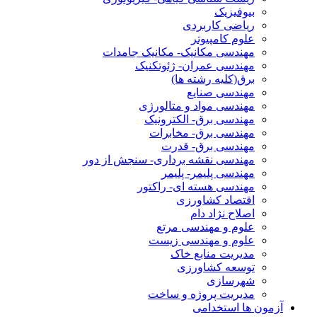
بیوفیزیک
ریاضی کاربردی
علوم کامپیوتر
مهندسی مکانیک- مکانیک جامدات
مهندسی عمران- ژئوتکنیک
برق(کلیه رشته ها)
مهندسی صنایع
مهندسی مواد و متالورژی
مهندسی برق- الکترونیک
مهندسی برق- مخابرات
مهندسی برق- قدرت
مهندسی نقشه برداری- سنجش از دور
مهندسی پلیمر- پلیمر
مهندسی هسته ای- راکتور
اقتصاد کشاورزی
اصلاح نژاد دام
علوم و مهندسی مرتع
علوم و مهندسی زیست
مدیریت منابع خاک
توسعه کشاورزی
شهرسازی
مدیریت پروژه و ساخت
آزمون ها استخدامی