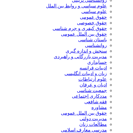
روانشناسی تربیتی
علوم سیاسی و روابط بین الملل
علوم سیاسی
حقوق عمومی
حقوق خصوصی
حقوق کیفری و جرم شناسی
حقوق بین الملل عمومی
باستان شناسی
روانشناسی
سنجش و اندازه گیری
مدیریت بازرگانی و راهبردی
حسابداری
ادبیات فرانسه
زبان و ادبیات انگلیسی
علوم ارتباطات
ادیان و عرفان
جمعیت شناسی
مددکاری اجتماعی
فقه شافعی
مشاوره
حقوق بین الملل عمومی
مدیریت دولتی
مطالعات زنان
مدرسی معارف اسلامی