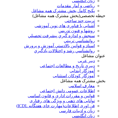
زبان انگلیسی
ریاضی و آمار مقدمات
پکیج کامل بخش مشترک همه مشاغل
حیطه تخصصی(بخش مشترک همه مشاغل)
تربیت چند ساحتی
آشنایی با فناوری های نوین آموزشی
روشها و فنون تدريس
سنجش و اندازه گيري پيشرفت تحصيلي
روانشناسي تربيتي
اسناد و قوانين بالادستي آموزش و پرورش
روانشناسي رشد و اختلالات يادگيري
عنوان مشاغل
دبير عربی
دبیری تاریخ و مطالعات اجتماعی
آموزگار ابتدایی
آموزگار کودکان استثنایی
بخش مشترک همه مشاغل
معارف اسلامی
اطلاعات عمومی دانش اجتماعی
قوانین و مقررات اداری و قانون اساسی
توانایی های ذهنی و ویژگی های رفتاری
فن اوری اطلاعات(مهارت خای هفتگانه ICDL)
زبان و ادبیات فارسی
زبان انگلیسی