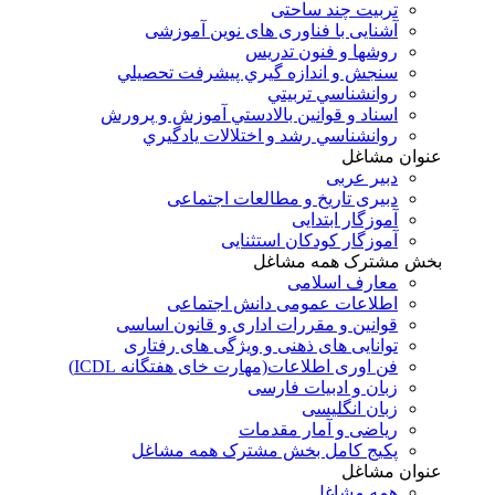
تربیت چند ساحتی
آشنایی با فناوری های نوین آموزشی
روشها و فنون تدريس
سنجش و اندازه گيري پيشرفت تحصيلي
روانشناسي تربيتي
اسناد و قوانين بالادستي آموزش و پرورش
روانشناسي رشد و اختلالات يادگيري
عنوان مشاغل
دبير عربی
دبیری تاریخ و مطالعات اجتماعی
آموزگار ابتدایی
آموزگار کودکان استثنایی
بخش مشترک همه مشاغل
معارف اسلامی
اطلاعات عمومی دانش اجتماعی
قوانین و مقررات اداری و قانون اساسی
توانایی های ذهنی و ویژگی های رفتاری
فن اوری اطلاعات(مهارت خای هفتگانه ICDL)
زبان و ادبیات فارسی
زبان انگلیسی
ریاضی و آمار مقدمات
پکیج کامل بخش مشترک همه مشاغل
عنوان مشاغل
همه مشاغل