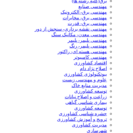
برق(کلیه رشته ها)
مهندسی صنایع
مهندسی برق- الکترونیک
مهندسی برق- مخابرات
مهندسی برق- قدرت
مهندسی نقشه برداری- سنجش از دور
مهندسی معدن- مکانیک سنگ
مهندسی پلیمر- پلیمر
مهندسی پلیمر- رنگ
مهندسی هسته ای- راکتور
مهندسی کامپیوتر
اقتصاد کشاورزی
اصلاح نژاد دام
بیوتکنولوژی کشاورزی
علوم و مهندسی زیست
مدیریت منابع خاک
توسعه کشاورزی
زراعت و اصلاح نباتات
بیماری شناسی گیاهی
توسعه کشاورزی
حشره شناسی کشاورزی
ترویج و آموزش کشاورزی
مدیریت کشاورزی
شهرسازی