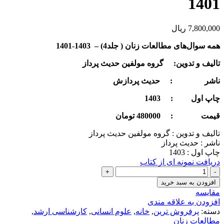
1401
7,800,000
ریال
همه سوال‌های مطالعات زنان
(
جلد
4
) – 1403-1401
تالیف و تدوین: گروه مولفین حدیث پرداز
ناشر : حدیث پردازش
چاپ اول : 1403
قيمت :
480000
تومان
تالیف و تدوین : گروه مولفین حدیث پرداز
ناشر : حدیث پرداز
چاپ اول : 1403
دریافت نمونه ای از کتاب
همه
سوالهای
افزودن به سبد خرید
کارشناسی
مقايسه
ارشد
افزودن به علاقه مندی
مطالعات
دسته:
پرفروش ترین
,
خانه
,
علوم انسانی
,
کارشناسی ارشد
,
زنان
مطالعات زنان