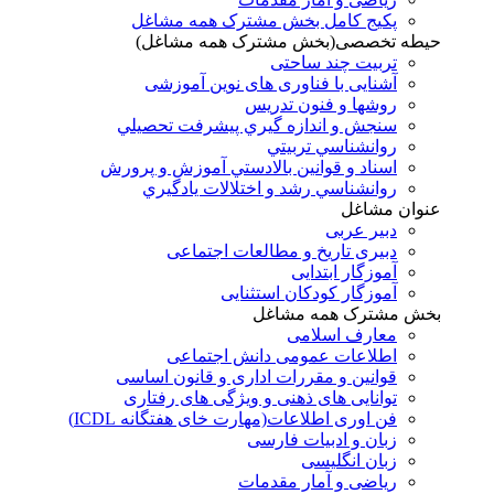
پکیج کامل بخش مشترک همه مشاغل
حیطه تخصصی(بخش مشترک همه مشاغل)
تربیت چند ساحتی
آشنایی با فناوری های نوین آموزشی
روشها و فنون تدريس
سنجش و اندازه گيري پيشرفت تحصيلي
روانشناسي تربيتي
اسناد و قوانين بالادستي آموزش و پرورش
روانشناسي رشد و اختلالات يادگيري
عنوان مشاغل
دبير عربی
دبیری تاریخ و مطالعات اجتماعی
آموزگار ابتدایی
آموزگار کودکان استثنایی
بخش مشترک همه مشاغل
معارف اسلامی
اطلاعات عمومی دانش اجتماعی
قوانین و مقررات اداری و قانون اساسی
توانایی های ذهنی و ویژگی های رفتاری
فن اوری اطلاعات(مهارت خای هفتگانه ICDL)
زبان و ادبیات فارسی
زبان انگلیسی
ریاضی و آمار مقدمات