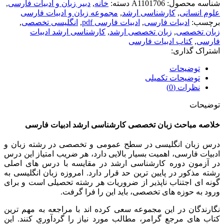
شناسه محصول:
A1101706
دسته:
خانه
,
دبير زبان و ادبیات فارسی
,
علوم انسانی
,
کارشناسی ارشد
,
مجموعه زبان و ادبیات فارسی
برچسب:
ادبیات فارسی
,
ادبیات فارسی pdf
,
انگلیسی تخصصی
,
زبان تخصصی
,
زبان تخصصی ارشد
,
کارشناسی ارشد ادبیات
فارسی
,
کتاب ادبیات فارسی
اشتراک گذاری:
توضیحات
توضیحات تکمیلی
نظرات (0)
توضیحات
خلاصه مباحث زبان تخصصی کارشناسی ارشد ادبیات فارسی
درس زبان انگلیسی در سطح عمومی و تخصصی در رشته زبان و
ادبیات فارسی، اهمیت بسیار بالایی دارد، هر ضریب امتیاز این درس
در آزمون دوره کارشناسی ارشد در مقایسه با درس های اصلی
رشته مذکور در پایین ترین حد قرار دارد. امروزه زبان انگلیسی به
گونه ای اجتناب ناپذیر از ضروریات هر رشته تحصیلی است و برای
ورود به حوزه های تخصصی، باید این را فرا گرفت.
نگارندگان در این مجموعه سعی کرده اند با مراجعه به مهم ترین
کتاب های مرجع گرامر، مطالب مورد نیاز را گردآوری کنند. این