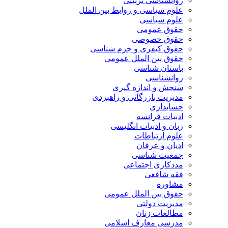
روانشناسی تربیتی
علوم سیاسی و روابط بین الملل
علوم سیاسی
حقوق عمومی
حقوق خصوصی
حقوق کیفری و جرم شناسی
حقوق بین الملل عمومی
باستان شناسی
روانشناسی
سنجش و اندازه گیری
مدیریت بازرگانی و راهبردی
حسابداری
ادبیات فرانسه
زبان و ادبیات انگلیسی
علوم ارتباطات
ادیان و عرفان
جمعیت شناسی
مددکاری اجتماعی
فقه شافعی
مشاوره
حقوق بین الملل عمومی
مدیریت دولتی
مطالعات زنان
مدرسی معارف اسلامی