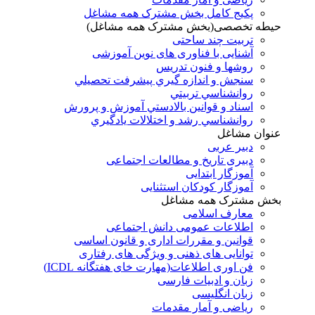
پکیج کامل بخش مشترک همه مشاغل
حیطه تخصصی(بخش مشترک همه مشاغل)
تربیت چند ساحتی
آشنایی با فناوری های نوین آموزشی
روشها و فنون تدريس
سنجش و اندازه گيري پيشرفت تحصيلي
روانشناسي تربيتي
اسناد و قوانين بالادستي آموزش و پرورش
روانشناسي رشد و اختلالات يادگيري
عنوان مشاغل
دبير عربی
دبیری تاریخ و مطالعات اجتماعی
آموزگار ابتدایی
آموزگار کودکان استثنایی
بخش مشترک همه مشاغل
معارف اسلامی
اطلاعات عمومی دانش اجتماعی
قوانین و مقررات اداری و قانون اساسی
توانایی های ذهنی و ویژگی های رفتاری
فن اوری اطلاعات(مهارت خای هفتگانه ICDL)
زبان و ادبیات فارسی
زبان انگلیسی
ریاضی و آمار مقدمات