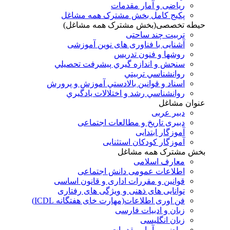
ریاضی و آمار مقدمات
پکیج کامل بخش مشترک همه مشاغل
حیطه تخصصی(بخش مشترک همه مشاغل)
تربیت چند ساحتی
آشنایی با فناوری های نوین آموزشی
روشها و فنون تدريس
سنجش و اندازه گيري پيشرفت تحصيلي
روانشناسي تربيتي
اسناد و قوانين بالادستي آموزش و پرورش
روانشناسي رشد و اختلالات يادگيري
عنوان مشاغل
دبير عربی
دبیری تاریخ و مطالعات اجتماعی
آموزگار ابتدایی
آموزگار کودکان استثنایی
بخش مشترک همه مشاغل
معارف اسلامی
اطلاعات عمومی دانش اجتماعی
قوانین و مقررات اداری و قانون اساسی
توانایی های ذهنی و ویژگی های رفتاری
فن اوری اطلاعات(مهارت خای هفتگانه ICDL)
زبان و ادبیات فارسی
زبان انگلیسی
ریاضی و آمار مقدمات