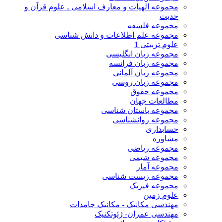
مجموعه الهیات و معارف اسلامی ـ علوم قرآن و
حدیث
مجموعه فلسفه
مجموعه علم اطلاعات و دانش شناسی
علوم تربیتی 1
مجموعه زبان انگلیسی
مجموعه زبان فرانسه
مجموعه زبان آلمانی
مجموعه زبان روسی
مجموعه حقوق
مطالعات جهان
مجموعه باستان شناسی
مجموعه روانشناسی
حسابداری
مشاوره
مجموعه ریاضی
مجموعه شیمی
مجموعه آمار
مجموعه زیست شناسی
مجموعه فیزیک
علوم زمین
مهندسی مکانیک - مکانیک جامدات
مهندسی عمران- ژئوتکنیک