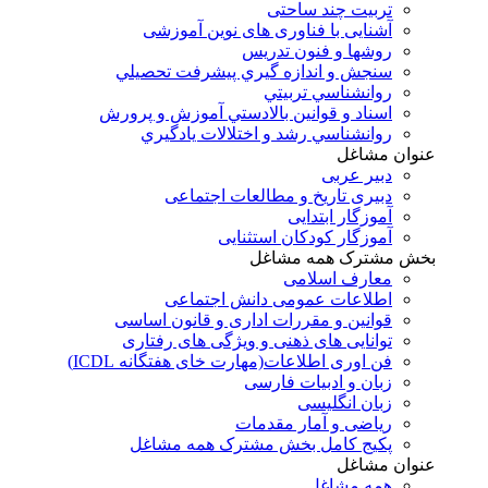
تربیت چند ساحتی
آشنایی با فناوری های نوین آموزشی
روشها و فنون تدريس
سنجش و اندازه گيري پيشرفت تحصيلي
روانشناسي تربيتي
اسناد و قوانين بالادستي آموزش و پرورش
روانشناسي رشد و اختلالات يادگيري
عنوان مشاغل
دبير عربی
دبیری تاریخ و مطالعات اجتماعی
آموزگار ابتدایی
آموزگار کودکان استثنایی
بخش مشترک همه مشاغل
معارف اسلامی
اطلاعات عمومی دانش اجتماعی
قوانین و مقررات اداری و قانون اساسی
توانایی های ذهنی و ویژگی های رفتاری
فن اوری اطلاعات(مهارت خای هفتگانه ICDL)
زبان و ادبیات فارسی
زبان انگلیسی
ریاضی و آمار مقدمات
پکیج کامل بخش مشترک همه مشاغل
عنوان مشاغل
همه مشاغل