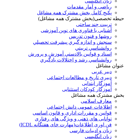
زبان انگلیسی
ریاضی و آمار مقدمات
پکیج کامل بخش مشترک همه مشاغل
حیطه تخصصی(بخش مشترک همه مشاغل)
تربیت چند ساحتی
آشنایی با فناوری های نوین آموزشی
روشها و فنون تدريس
سنجش و اندازه گيري پيشرفت تحصيلي
روانشناسي تربيتي
اسناد و قوانين بالادستي آموزش و پرورش
روانشناسي رشد و اختلالات يادگيري
عنوان مشاغل
دبير عربی
دبیری تاریخ و مطالعات اجتماعی
آموزگار ابتدایی
آموزگار کودکان استثنایی
بخش مشترک همه مشاغل
معارف اسلامی
اطلاعات عمومی دانش اجتماعی
قوانین و مقررات اداری و قانون اساسی
توانایی های ذهنی و ویژگی های رفتاری
فن اوری اطلاعات(مهارت خای هفتگانه ICDL)
زبان و ادبیات فارسی
زبان انگلیسی