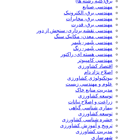
برق(کلیه رشته ها)
مهندسی صنایع
مهندسی برق- الکترونیک
مهندسی برق- مخابرات
مهندسی برق- قدرت
مهندسی نقشه برداری- سنجش از دور
مهندسی معدن- مکانیک سنگ
مهندسی پلیمر- پلیمر
مهندسی پلیمر- رنگ
مهندسی هسته ای- راکتور
مهندسی کامپیوتر
اقتصاد کشاورزی
اصلاح نژاد دام
بیوتکنولوژی کشاورزی
علوم و مهندسی زیست
مدیریت منابع خاک
توسعه کشاورزی
زراعت و اصلاح نباتات
بیماری شناسی گیاهی
توسعه کشاورزی
حشره شناسی کشاورزی
ترویج و آموزش کشاورزی
مدیریت کشاورزی
شهرسازی