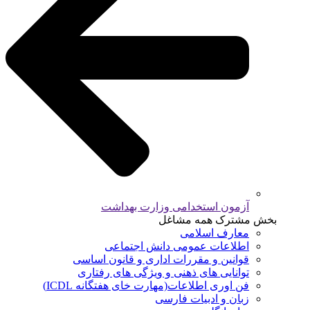
آزمون استخدامی وزارت بهداشت
بخش مشترک همه مشاغل
معارف اسلامی
اطلاعات عمومی دانش اجتماعی
قوانین و مقررات اداری و قانون اساسی
توانایی های ذهنی و ویژگی های رفتاری
فن اوری اطلاعات(مهارت خای هفتگانه ICDL)
زبان و ادبیات فارسی