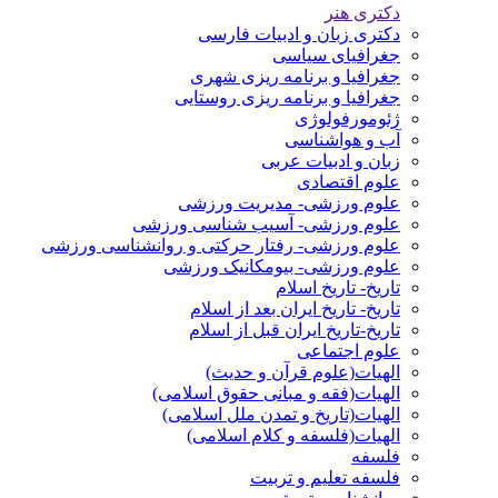
دکتری هنر
دکتری زبان و ادبیات فارسی
جغرافیای سیاسی
جغرافیا و برنامه ریزی شهری
جغرافیا و برنامه ریزی روستایی
ژئومورفولوژی
آب و هواشناسی
زبان و ادبیات عربی
علوم اقتصادی
علوم ورزشی- مدیریت ورزشی
علوم ورزشی- آسیب شناسی ورزشی
علوم ورزشی- رفتار حرکتی و روانشناسی ورزشی
علوم ورزشی- بیومکانیک ورزشی
تاریخ- تاریخ اسلام
تاریخ- تاریخ ایران بعد از اسلام
تاریخ-تاریخ ایران قبل از اسلام
علوم اجتماعی
الهیات(علوم قرآن و حدیث)
الهیات(فقه و مبانی حقوق اسلامی)
الهیات(تاریخ و تمدن ملل اسلامی)
الهیات(فلسفه و کلام اسلامی)
فلسفه
فلسفه تعلیم و تربیت