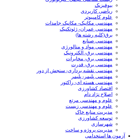
بیوفیزیک
ریاضی کاربردی
علوم کامپیوتر
مهندسی مکانیک- مکانیک جامدات
مهندسی عمران- ژئوتکنیک
برق(کلیه رشته ها)
مهندسی صنایع
مهندسی مواد و متالورژی
مهندسی برق- الکترونیک
مهندسی برق- مخابرات
مهندسی برق- قدرت
مهندسی نقشه برداری- سنجش از دور
مهندسی پلیمر- پلیمر
مهندسی هسته ای- راکتور
اقتصاد کشاورزی
اصلاح نژاد دام
علوم و مهندسی مرتع
علوم و مهندسی زیست
مدیریت منابع خاک
توسعه کشاورزی
شهرسازی
مدیریت پروژه و ساخت
آزمون ها استخدامی